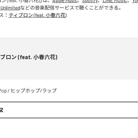
 (feat. 小春六花)
」は、
Apple Music
、
Spotify
、
LINE MUSIC
、
Yo
Unlimited
などの音楽配信サービスで聴くことができる。
ス：
ティブロン (feat. 小春六花)
ブロン (feat. 小春六花)
Pop
/
ヒップホップ/ラップ
ヌ