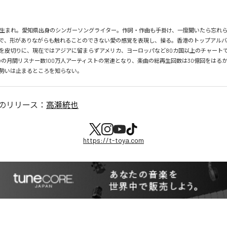
月26日生まれ。愛知県出身のシンガーソングライター。作詞・作曲も手掛け、一度聞いたら忘れ
で、形がありながらも触れることのできない愛の感覚を表現し、操る。香港のトップアルバ
を皮切りに、現在ではアジアに留まらずアメリカ、ヨーロッパなど80カ国以上のチャートで
tifyの月間リスナー数100万人アーティストの常連となり、楽曲の総再生回数は30億回をはる
勢いは止まるところを知らない。
のリリース：
高瀬統也
https://t-toya.com