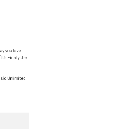
u love
Finally the
ic Unlimited