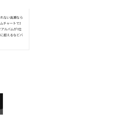
られない高瀬なら
ムチャートで3
アルバムが1位
かに超えるなどバ