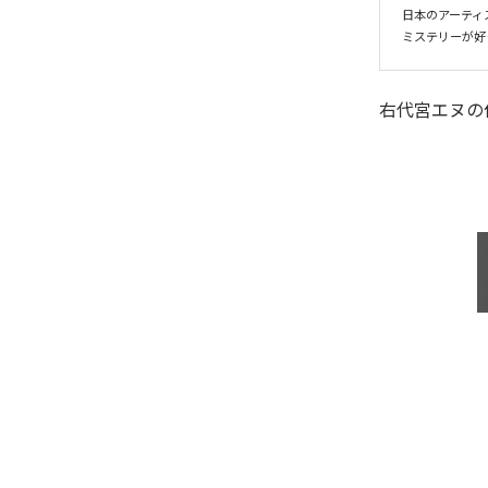
日本のアーティス
ミステリーが好
右代宮エヌ
の