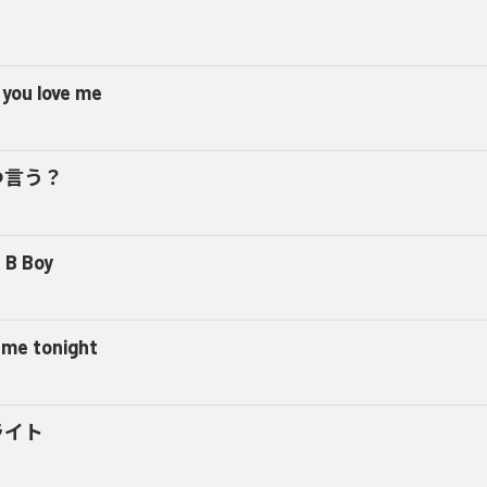
 you love me
つ言う？
 B Boy
l me tonight
ライト