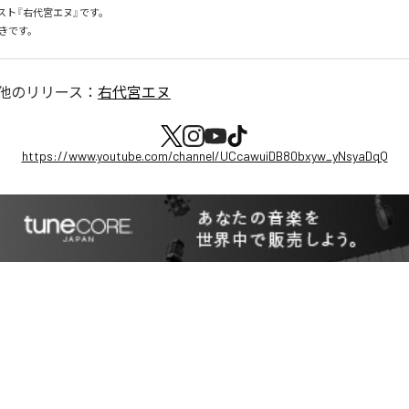
ト『右代宮エヌ』です。

きです。
他のリリース：
右代宮エヌ
https://www.youtube.com/channel/UCcawuiDB80bxyw_yNsyaDqQ