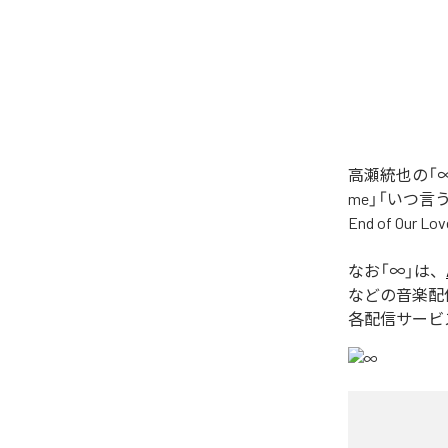
高瀬統也の「∞
me」「いつ言う？」
End of O
なお「
∞
」は、
などの音楽配
各配信サービ