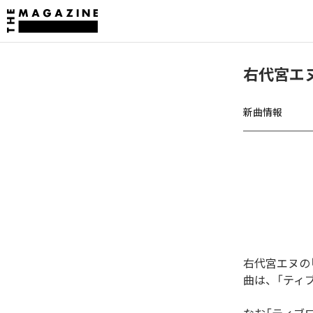
右代宮エヌ
新曲情報
右代宮エヌの「
曲は、「ティブロ