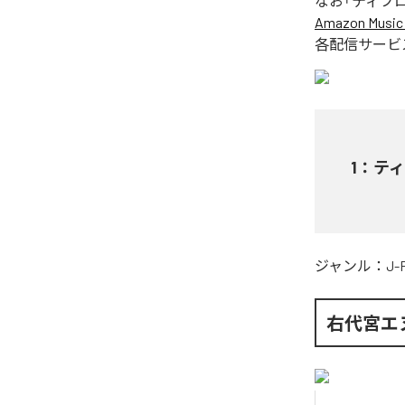
なお「
ティブロン
Amazon Music 
各配信サービ
1
：
ティ
ジャンル：
J-
右代宮エ