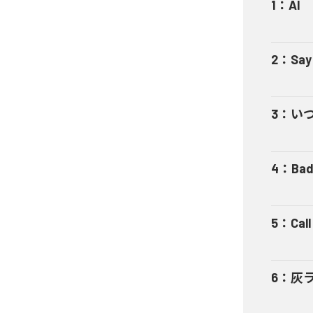
1
：
AI
2
：
Say
3
：
い
4
：
Bad
5
：
Cal
6
：
灰