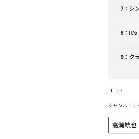
7
：
シ
8
：
It’s
9
：
ク
TTT inc
ジャンル：
J-
高瀬統也