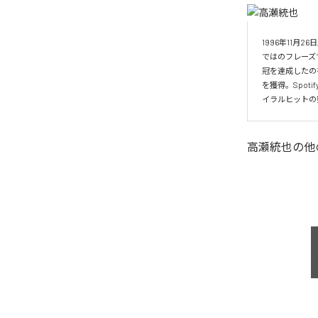
1996年11
ではのフレーズ
冠を達成したの
を獲得。Spo
イラルヒットの
高瀬統也
の他