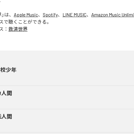
。
界
」は、
Apple Music
、
Spotify
、
LINE MUSIC
、
Amazon Music Unlimi
スで聴くことができる。
ス：
救済世界
登校少年
力人間
低人間