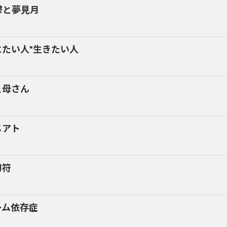
鬱と夢見月
にたい人*生きたい人
ぇ母さん
メアト
切符
ーム依存症