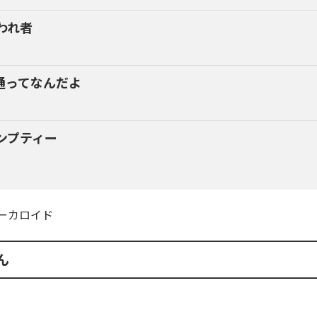
われ者
通ってなんだよ
ンプティー
ーカロイド
ん