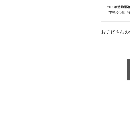
2015年活動
「不登校少年」「
おチビさん
の