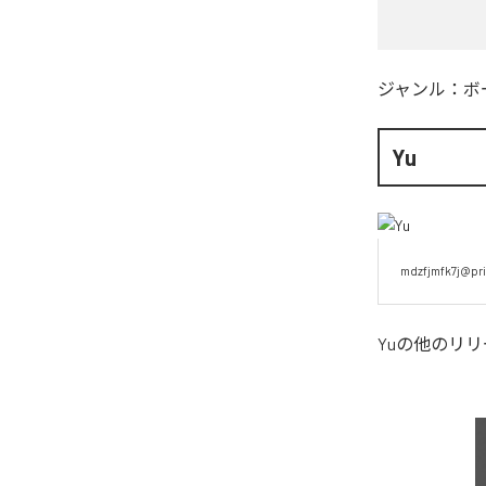
ジャンル：
ボ
Yu
mdzfjmfk7j@pri
Yu
の他のリリ