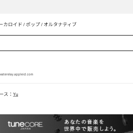
ーカロイド
/
ポップ
/
オルタナティブ
vaterelay.appleid.com
ース：
Yu