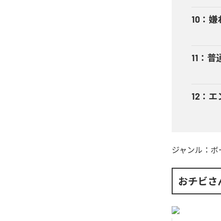
10
：
嫌
11
：
普
12
：
エ
ジャンル：
ボ
おチビさ