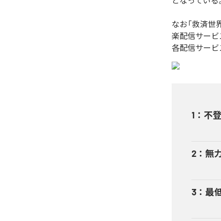
となっている
なお「
救済世
楽配信サービ
各配信サービ
1
：
不
2
：
無
3
：
最