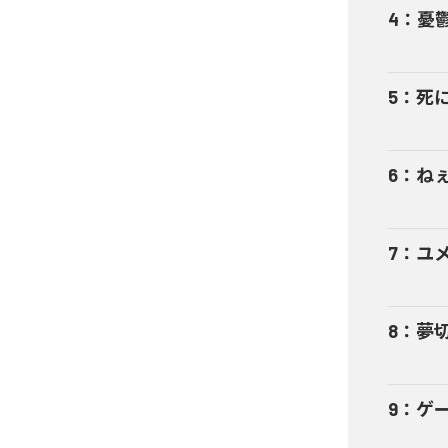
4
：
憂
5
：
死
6
：
ね
7
：
ユ
8
：
夢
9
：
ゲ