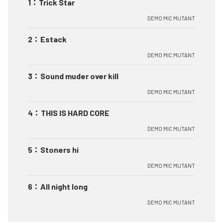
1
：
Trick Star
DEMO MIC MUTANT
2
：
Estack
DEMO MIC MUTANT
3
：
Sound muder over kill
DEMO MIC MUTANT
4
：
THIS IS HARD CORE
DEMO MIC MUTANT
5
：
Stoners hi
DEMO MIC MUTANT
6
：
All night long
DEMO MIC MUTANT