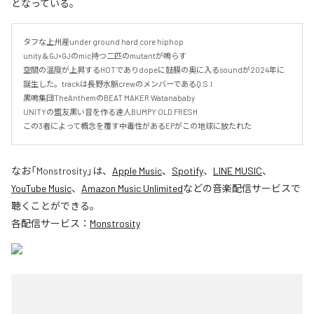
となっている。
タフな上州産under ground hard core hiphop

unity＆GJ×GJのmic持つ二匹のmutantが鳴らす

空間の温度が上昇するHOTでありdopeに鼓膜の奥に入るsoundが2024年に
誕生した。trackは長野水脈crewのメンバーであるQ.S.I

黒鳴集団TheAnthemのBEAT MAKER Watanababy

UNITYの盟友黒い音を作る達人BUMPY OLD FRESH

この3者によって概念を覆す中毒性があるEPがこの地球に放たれた
なお「
Monstrosity
」は、
Apple Music
、
Spotify
、
LINE MUSIC
、
YouTube Music
、
Amazon Music Unlimited
などの音楽配信サービスで
聴くことができる。
各配信サービス：
Monstrosity