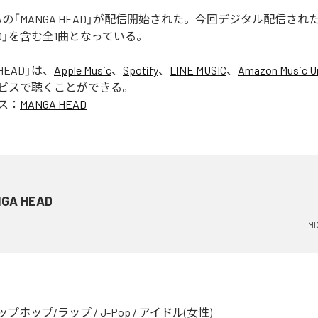
 RUGAの「MANGA HEAD」が配信開始された。今回デジタル配信さ
EAD」を含む全1曲となっている。
HEAD
」は、
Apple Music
、
Spotify
、
LINE MUSIC
、
Amazon Music Un
ビスで聴くことができる。
ス：
MANGA HEAD
GA HEAD
MI
ップホップ/ラップ
/
J-Pop
/
アイドル(女性)