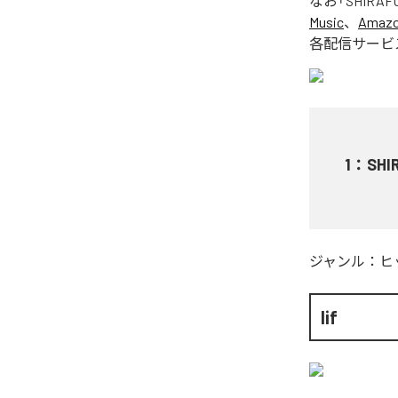
なお「
SHIRAFU!!
Music
、
Amazon
各配信サービ
1
：
SHIR
ジャンル：
ヒ
lif