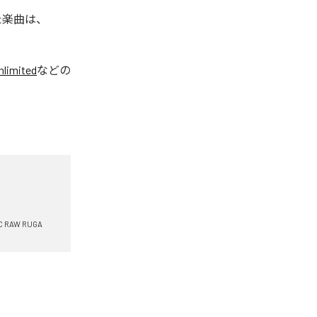
れた楽曲は、
limited
などの
C RAW RUGA