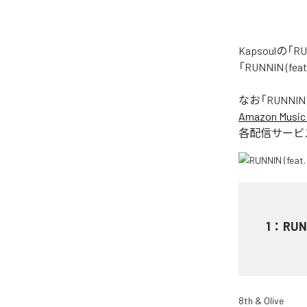
Kapsoulの
「RUNNIN (
なお「
RUNNIN 
Amazon Music 
各配信サービ
1
：
RUN
8th & Olive