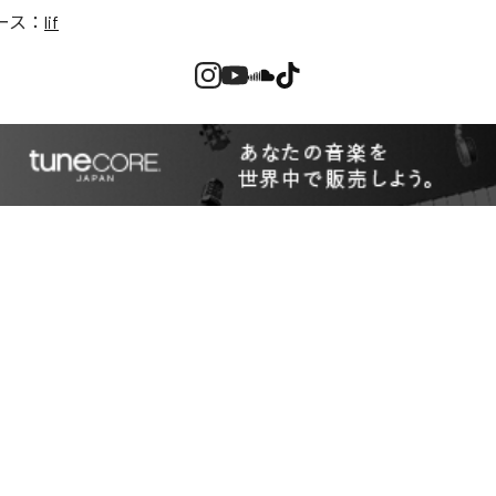
ース：
lif