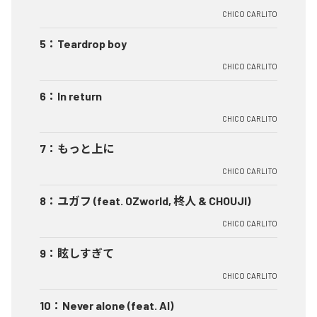
CHICO CARLITO
5
：
Teardrop boy
CHICO CARLITO
6
：
In return
CHICO CARLITO
7
：
もっと上に
CHICO CARLITO
8
：
ユガフ (feat. OZworld, 柊人 & CHOUJI)
CHICO CARLITO
9
：
眩しすぎて
CHICO CARLITO
10
：
Never alone (feat. AI)