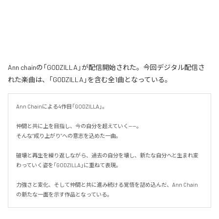
Ann chainの「GODZILLA」が配信開始された。今回デジタル配信さ
れた楽曲は、「GODZILLA」を含む全1曲となっている。
Ann Chainによる4作目「GODZILLA」。

仲間と共に上を目指し、今の自分を超えていく——。

そんな“成り上がり”への意志を込めた一曲。

破壊と再生を繰り返しながら、過去の自分を壊し、新たな自分へと生まれ変
わっていく姿を「GODZILLA」に重ねて表現。

力強さと変化、そして仲間と共に進み続ける覚悟を詰め込んだ、Ann Chain
の新たな一面を示す作品となっている。