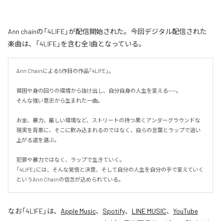
Ann chainの「4LIFE」が配信開始された。今回デジタル配信された
楽曲は、「4LIFE」を含む全1曲となっている。
Ann Chainによる5作目の作品「4LIFE」。

貧困や身の回りの環境から抜け出し、自分自身の人生を変える——。

そんな強い意志から生まれた一曲。

お金、暴力、厳しい環境など、ストリートの持つ黒くアンダーグラウンドな
現実を背景に、そこに飲み込まれるのではなく、自らの言葉とラップで這い
上がる道を選ぶ。

犯罪や暴力ではなく、ラップで生きていく。

「4LIFE」には、そんな覚悟と決意、そして自分の人生を自分の手で変えていく
というAnn Chainの信念が込められている。
なお「
4LIFE
」は、
Apple Music
、
Spotify
、
LINE MUSIC
、
YouTube