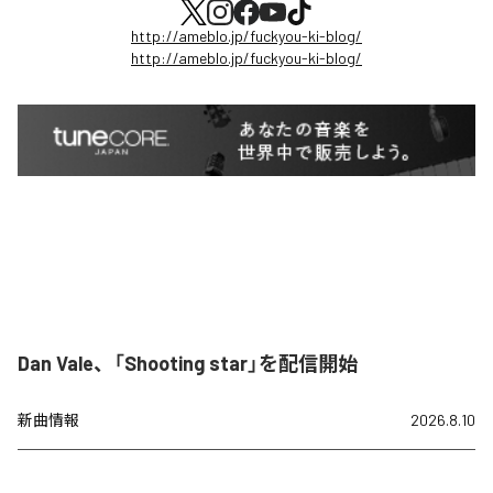
http://ameblo.jp/fuckyou-ki-blog/
http://ameblo.jp/fuckyou-ki-blog/
Dan Vale、「Shooting star」を配信開始
新曲情報
2026.8.10