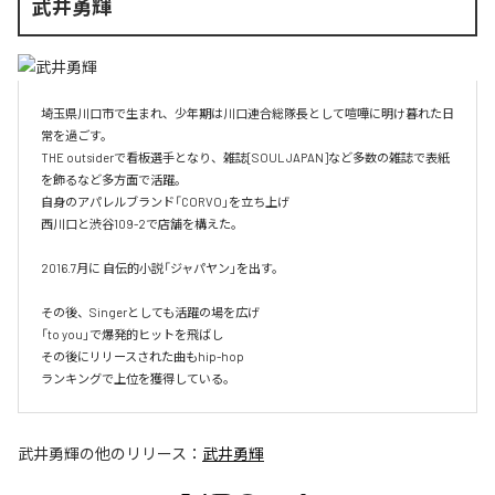
武井勇輝
埼玉県川口市で生まれ、少年期は川口連合総隊長として喧嘩に明け暮れた日
常を過ごす。

THE outsiderで看板選手となり、雑誌[SOUL JAPAN]など多数の雑誌で表紙
を飾るなど多方面で活躍。

自身のアパレルブランド「CORVO」を立ち上げ

西川口と渋谷109-2で店舗を構えた。

2016.7月に 自伝的小説「ジャパヤン」を出す。

その後、Singerとしても活躍の場を広げ

「to you」で爆発的ヒットを飛ばし

その後にリリースされた曲もhip-hop

ランキングで上位を獲得している。
武井勇輝
の他のリリース：
武井勇輝