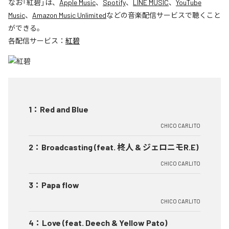
なお「
紅碧
」は、
Apple Music
、
Spotify
、
LINE MUSIC
、
YouTube
Music
、
Amazon Music Unlimited
などの音楽配信サービスで聴くこと
ができる。
各配信サービス：
紅碧
1
：
Red and Blue
CHICO CARLITO
2
：
Broadcasting (feat. 柊人 & ジェロニモR.E)
CHICO CARLITO
3
：
Papa flow
CHICO CARLITO
4
：
Love (feat. Deech & Yellow Pato)