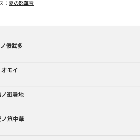
ス：
夏の怒華雪
熱ノ佞武多
ミオモイ
熱ノ避暑地
愛ノ笊中華