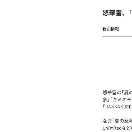
怒華雪、
新曲情報
怒華雪の「夏
多」「キミオモ
「HANKAK
なお「
夏の怒
Unlimited
など