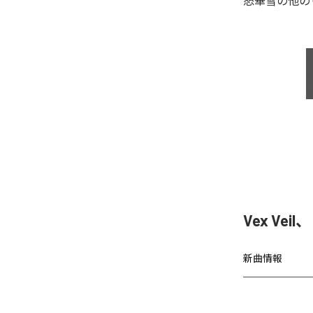
怒華雪
の他の
Vex Vei
新曲情報