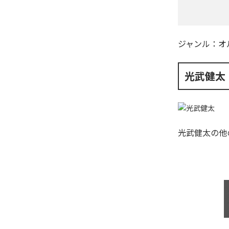
ジャンル：
オ
光武健太
光武健太
の他