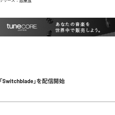
リリース：
怒華雪
l、「Switchblade」を配信開始