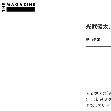
光武健太、
新曲情報
光武健太の「
(feat. 初音ミ
となっている