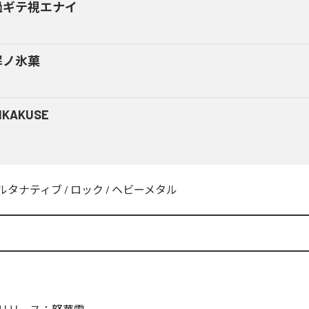
過ギテ視エナイ
解ノ氷菓
NKAKUSE
ルタナティブ
/
ロック
/
ヘビーメタル