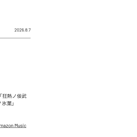
2026.8.7
「狂熱ノ佞武
ノ氷菓」
mazon Music