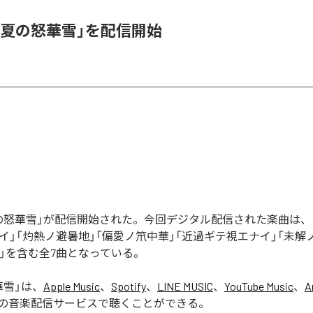
「夏の怒華雪」を配信開始
の怒華雪」が配信開始された。今回デジタル配信された楽曲は、
イ」「灼熱ノ避暑地」「偏愛ノ笊中華」「近過ギテ視エナイ」「未解
USE」を含む全7曲となっている。
華雪
」は、
Apple Music
、
Spotify
、
LINE MUSIC
、
YouTube Music
、
A
の音楽配信サービスで聴くことができる。