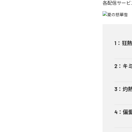
各配信サービ
1
：
狂
2
：
キ
3
：
灼
4
：
偏