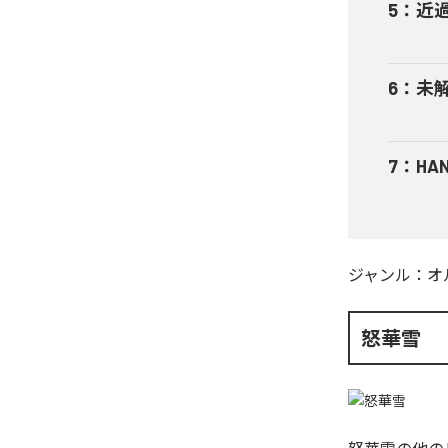
5
：
近
6
：
未
7
：
HA
ジャンル：
オ
怒華雪