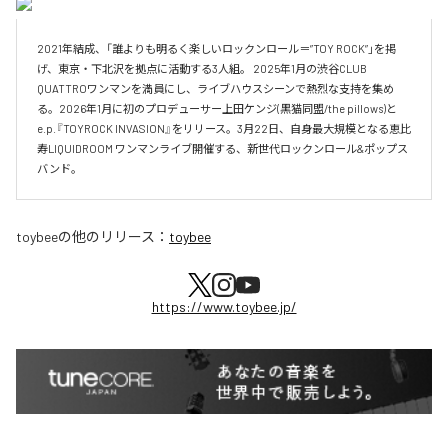
2021年結成、「誰よりも明るく楽しいロックンロール＝”TOY ROCK”」を掲
げ、東京・下北沢を拠点に活動する3人組。 2025年1月の渋谷CLUB 
QUATTROワンマンを満員にし、ライブハウスシーンで熱烈な支持を集め
る。2026年1月に初のプロデューサー上田ケンジ(黒猫同盟/the pillows)と
e.p.『TOYROCK INVASION』をリリース。3月22日、自身最大規模となる恵比
寿LIQUIDROOM ワンマンライブ開催する、新世代ロックンロール&ポップス
バンド。
toybee
の他のリリース：
toybee
https://www.toybee.jp/