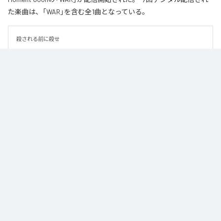
た楽曲は、「WAR」を含む全1曲となっている。
殺される前に殺せ
なお「
WAR
」は、
Apple Music
、
Spotify
、
LINE MUSIC
、
YouTube
Music
、
Amazon Music Unlimited
などの音楽配信サービスで聴くこと
ができる。
各配信サービス：
WAR
1
：
WAR
Moment Joon