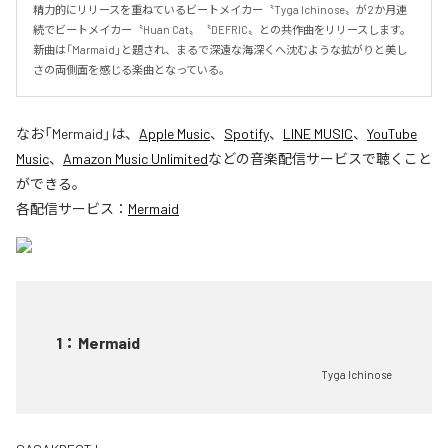
精力的にリリースを重ねているビートメイカー〝Tyga Ichinose〟が2か月連
続でビートメイカー〝Huan Cat〟〝DEFRIC〟との共作曲をリリースします。 

新曲は「Marmaid」と題され、まるで深遠な海深くへ沈むような拡がりと美し
さの両側面を感じる楽曲となっている。
なお「
Mermaid
」は、
Apple Music
、
Spotify
、
LINE MUSIC
、
YouTube
Music
、
Amazon Music Unlimited
などの音楽配信サービスで聴くこと
ができる。
各配信サービス：
Mermaid
1
：
Mermaid
Tyga Ichinose