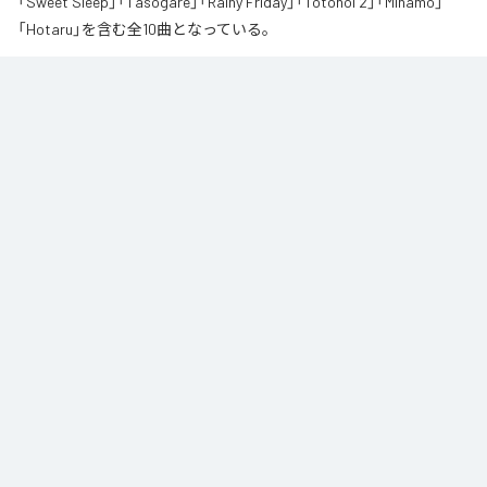
「Sweet Sleep」「Tasogare」「Rainy Friday」「Totonoi 2」「Minamo」
「Hotaru」を含む全10曲となっている。
夏の風と癒しのノスタルギアを

ORANCHAが贈る最新Lofi Beatsアルバム『August』は、「癒し」と「ノスタルジ
ア」をテーマにした、夏に寄り添う1枚です。

朝から始まりゆっくりと夕方へ導き夜風へ

どこか懐かしく、胸が締め付けられるようなメロディと、心地よいローファ
イ・ビート。

窓から吹き抜ける風を感じながら、ゆったりとした時間をお過ごしくださ
い。

読書や作業のお供に、そして寝る前のBGMなどリラックスした時間をお過ご
しください
なお「
Augast
」は、
Apple Music
、
Spotify
、
LINE MUSIC
、
YouTube
Music
、
Amazon Music Unlimited
などの音楽配信サービスで聴くこと
ができる。
各配信サービス：
Augast