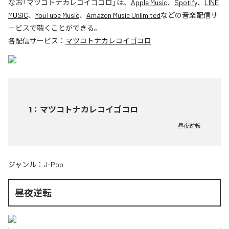
なお「
マツコトナカレコイゴコロ
」は、
Apple Music
、
Spotify
、
LINE
MUSIC
、
YouTube Music
、
Amazon Music Unlimited
などの音楽配信サ
ービスで聴くことができる。
各配信サービス：
マツコトナカレコイゴコロ
1
：
マツコトナカレコイゴコロ
昼夜逆転
ジャンル：
J-Pop
昼夜逆転