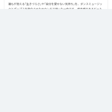
誰もが抱える「生きづらさ」や「自分を愛せない気持ち」を、ダンスミュージッ
クとポップスを融合させたサウンドで描いた一曲です。 疾走感のあるビート
と繊細な歌詞が交差し、苦しさの中にも小さな希望を見つけ出していく。 「味
方だよ」というメッセージが、心にそっと寄り添う作品です。
なお「
89
」は、
Apple Music
、
Spotify
、
LINE MUSIC
、
YouTube Music
、
Amazon Music Unlimited
などの音楽配信サービスで聴くことができ
る。
各配信サービス：
89
1
：
89
泡く、脆く。
2
：
89 (Instrumental)