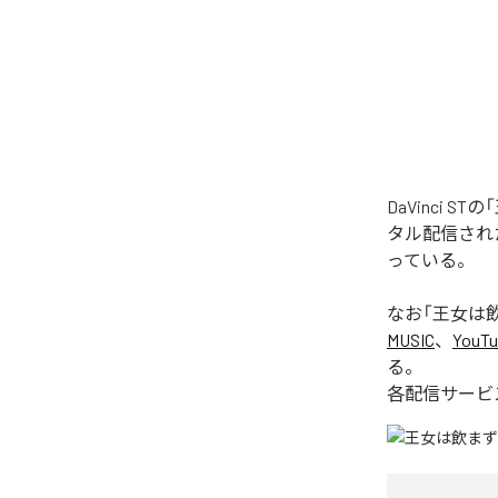
DaVinci 
タル配信された楽
っている。
なお「
王女は飲ま
MUSIC
、
YouTu
る。
各配信サービ