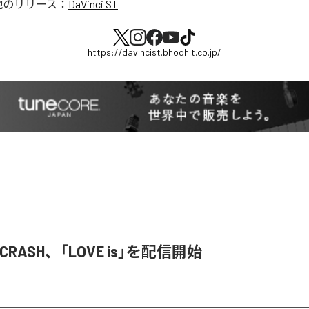
他のリリース：
DaVinci ST
https://davincist.bhodhit.co.jp/
T CRASH、「LOVE is」を配信開始