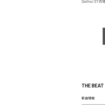
DaVinci ST
の
THE BEA
新曲情報