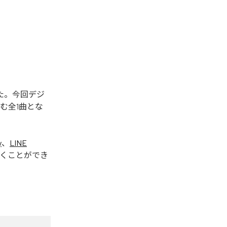
された。今回デジ
含む全1曲とな
y
、
LINE
くことができ