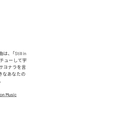
「Still in
してチューして宇
からサヨナラを言
好きなあなたの
。
on Music