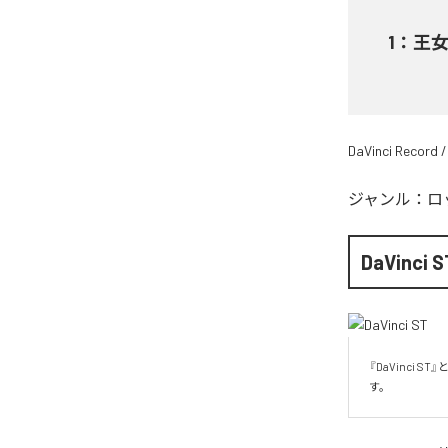
1
：
王女
DaVinci Record /
ジャンル：
ロ
DaVinci S
『DaVinci
す。