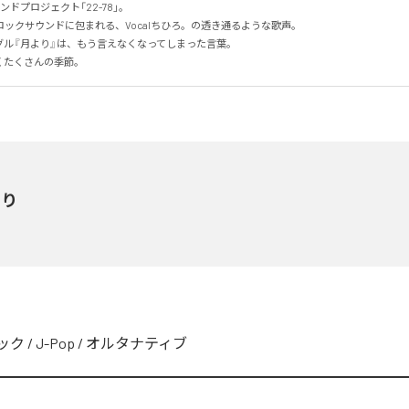
ドプロジェクト「22-78」。

ックサウンドに包まれる、Vocalちひろ。の透き通るような歌声。

グル『月より』は、もう言えなくなってしまった言葉。

くたくさんの季節。
より
ック
/
J-Pop
/
オルタナティブ