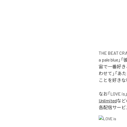
THE BEAT
a pale 
宙で一番好きと言
わせて」「あ
ことを好きな私
なお「
LOVE is
Unlimited
など
各配信サービ