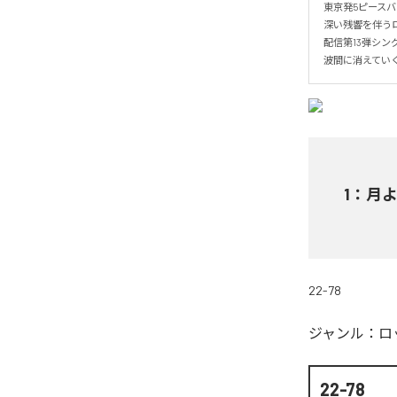
東京発5ピースバン
深い残響を伴うロ
配信第13弾シン
波間に消えてい
1
：
月
22-78
ジャンル：
ロ
22-78