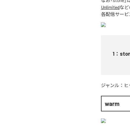
なお「
stone
」
Unlimited
など
各配信サービ
1
：
sto
ジャンル：
ヒ
warm