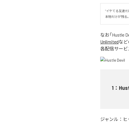
“イケてる友達だけ
本物だけが残る
なお「
Hustle D
Unlimited
など
各配信サービ
1
：
Hust
ジャンル：
ヒ