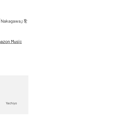
akagawa」を
azon Music
Yachiyo