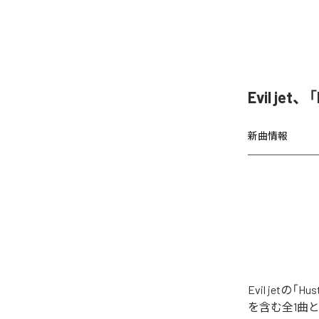
Evil jet
新曲情報
Evil jetの
を含む全1曲