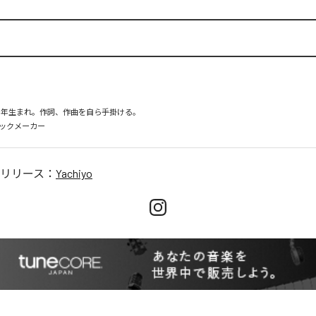
98年生まれ。作詞、作曲を自ら手掛ける。

リリース：
Yachiyo