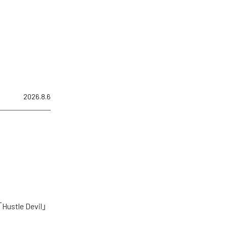
2026.8.6
le Devil」