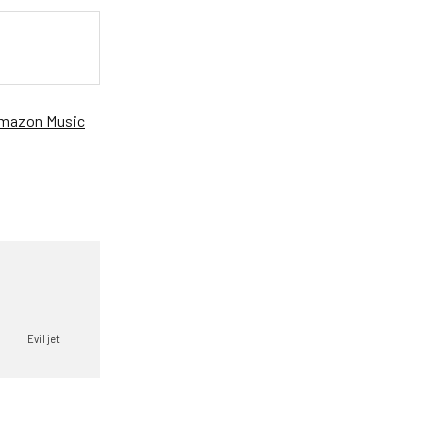
mazon Music
Evil jet