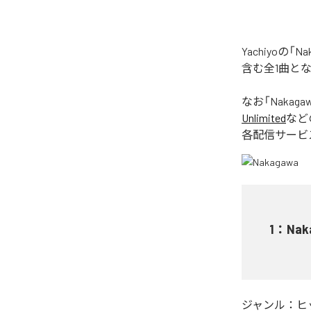
Yachiyoの
含む全1曲と
なお「
Nakaga
Unlimited
など
各配信サービ
1
：
Nak
ジャンル：
ヒ