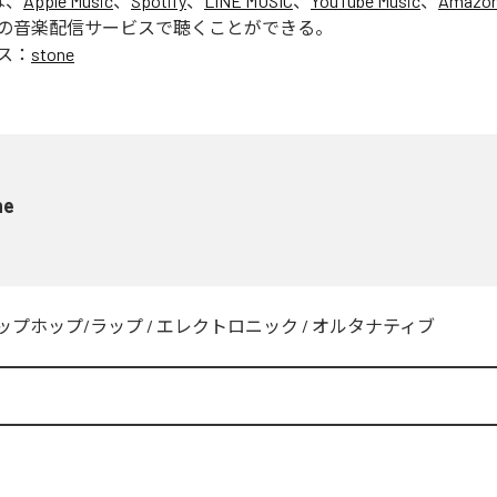
は、
Apple Music
、
Spotify
、
LINE MUSIC
、
YouTube Music
、
Amazon
の音楽配信サービスで聴くことができる。
ス：
stone
ne
ップホップ/ラップ
/
エレクトロニック
/
オルタナティブ