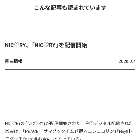
こんな記事も読まれています
NIC♡RY、「NIC♡RY」を配信開始
新曲情報
2026.8.7
NIC♡RYの「NIC♡RY」が配信開始された。今回デジタル配信された
楽曲は、「PEACE」「サマグッタイム」「踊るニンニコリン」「Hey!!ト
モダッチ☆」を含む全4曲となっている。