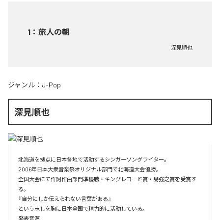
1
：
旅人の朝
深見順也
ジャンル：
J-Pop
深見順也
北海道を拠点に日本各地で活動するシンガーソングライター。

2006年日本大衆音楽祭オリジナル部門で北海道大会優勝。

全国大会にて作詞作曲部門準優勝・キングレコード賞・島強之賞を受賞す
る。

『自分にしか伝えられない言葉がある』

という志しを胸に日本全国で精力的に活動している。

発表音源
