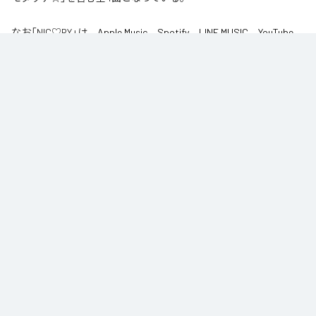
なお「
NIC♡RY
」は、
Apple Music
、
Spotify
、
LINE MUSIC
、
YouTube
Music
、
Amazon Music Unlimited
などの音楽配信サービスで聴くこと
ができる。
各配信サービス：
NIC♡RY
1
：
PEACE
NIC♡RY
2
：
サマグッタイム
NIC♡RY
3
：
踊るニンニコリン
NIC♡RY