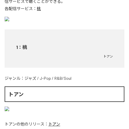
信サービスで聴くことができる。
各配信サービス：
桃
1
：
桃
トアン
ジャンル：
ジャズ
/
J-Pop
/
R&B/Soul
トアン
トアン
の他のリリース：
トアン