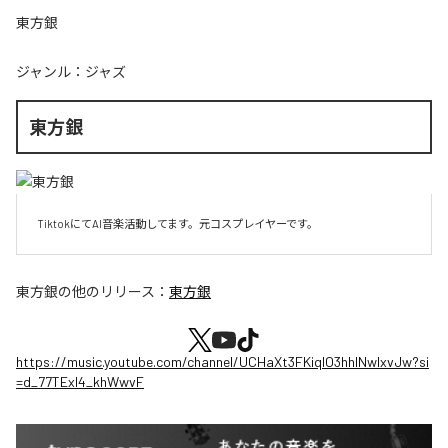
東方銀
ジャンル：
ジャズ
東方銀
TiktokにてAI音楽活動してます。元コスプレイヤーです。
東方銀
の他のリリース：
東方銀
https://music.youtube.com/channel/UCHaXt3FKiqlO3hhlNwlxvJw?si
=d_77TExl4_khWwvF