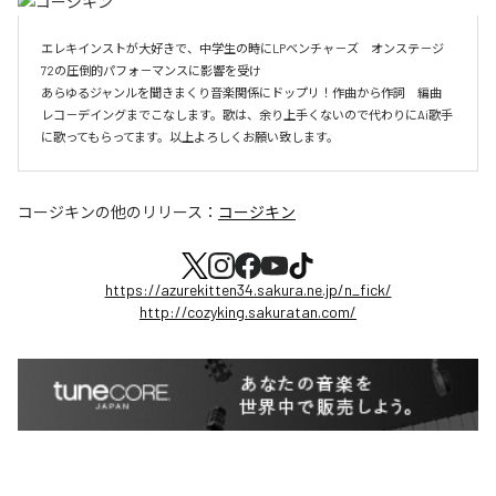
エレキインストが大好きで、中学生の時にLPベンチャ－ズ　オンステ－ジ
72の圧倒的パフォ－マンスに影響を受け

あらゆるジャンルを聞きまくり音楽関係にドップリ！作曲から作詞　編曲　
レコ－デイングまでこなします。歌は、余り上手くないので代わりにAi歌手
に歌ってもらってます。以上よろしくお願い致します。
コージキン
の他のリリース：
コージキン
https://azurekitten34.sakura.ne.jp/n_fick/
http://cozyking.sakuratan.com/