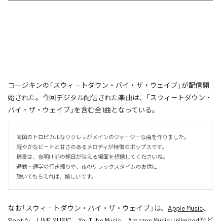
コージキンの「スウィ－トダウン・バイ・ザ・ウェイブ」が配信開
始された。今回デジタル配信された楽曲は、「スウィ－トダウン・
バイ・ザ・ウェイブ」を含む全1曲となっている。
南国のトロピカルなウクレレがメインのジャ－ジーな曲を作りました。

軽やかなビートと甘さのあるメロディが特徴のポップスです。

情景は、夜明け前の朝日が映える場面を想像してくださいね。

通勤・通学の行き帰りや、夜のリラックスタイムのお供に

聴いてもらえれば、嬉しいです。
なお「
スウィ－トダウン・バイ・ザ・ウェイブ
」は、
Apple Music
、
Spotify
、
LINE MUSIC
、
YouTube Music
、
Amazon Music Unlimited
など