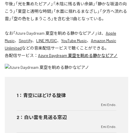
午後」「光を集めたピアノ」「木陰に残る青い余韻」「静かな坂道の向
こう」「夏空と透明な時間」「水面に揺れるまなざし」「夕方へ流れる
雲」「空の色をしまうころ」を含む全11曲となっている。
なお「
Azure Daydream 夏空を眺める静かなピアノ
」は、
Apple
Music
、
Spotify
、
LINE MUSIC
、
YouTube Music
、
Amazon Music
Unlimited
などの音楽配信サービスで聴くことができる。
各配信サービス：
Azure Daydream 夏空を眺める静かなピアノ
1
：
青空にほどける旋律
Emi Endo.
2
：
白い雲を見送る窓辺
Emi Endo.