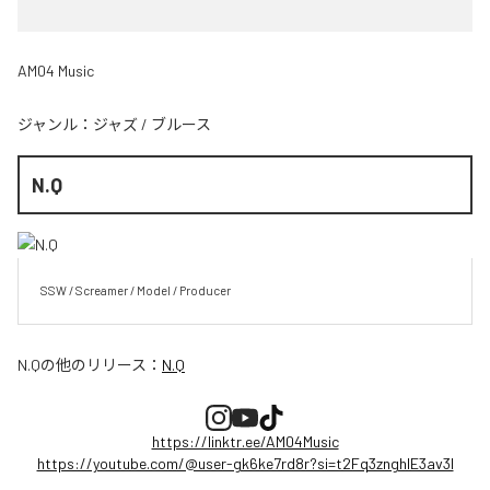
AM04 Music
ジャンル：
ジャズ
/
ブルース
N.Q
SSW / Screamer / Model / Producer
N.Q
の他のリリース：
N.Q
https://linktr.ee/AM04Music
https://youtube.com/@user-gk6ke7rd8r?si=t2Fq3znghlE3av3l