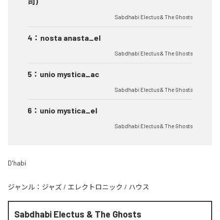
司)
Sabdhabi Electus & The Ghosts
4
：
nosta anasta_el
Sabdhabi Electus & The Ghosts
5
：
unio mystica_ac
Sabdhabi Electus & The Ghosts
6
：
unio mystica_el
Sabdhabi Electus & The Ghosts
D'habi
ジャンル：
ジャズ
/
エレクトロニック
/
ハウス
Sabdhabi Electus & The Ghosts