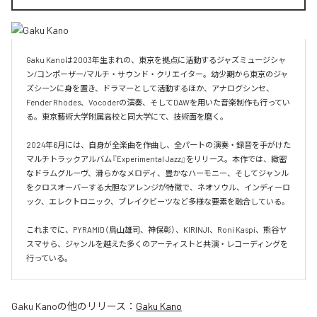
Gaku Kanoは2003年生まれの、東京を拠点に活動するジャズミュージシャ
ン/コンポーザー/マルチ・サウンド・クリエイター。幼少期から東京のジャ
ズシーンに身を置き、ドラマーとして活動するほか、アナログシンセ、
Fender Rhodes、Vocoderの演奏、そしてDAWを用いた音楽制作も行ってい
る。東京藝術大学附属高校と同大学にて、技術面を磨く。

2024年6月には、自身が全楽曲を作曲し、全パートの演奏・録音を手がけた
マルチトラックアルバム『Experimental Jazz』をリリース。本作では、緻密
なドラムグルーヴ、滑らかなメロディ、豊かなハーモニー、そしてジャンル
をクロスオーバーする大胆なアレンジが特徴で、ネオソウル、インディーロ
ック、エレクトロニック、ブレイクビーツなど多様な要素を融合している。

これまでに、PYRAMID（鳥山雄司、神保彰）、KIRINJI、Roni Kaspi、熊谷ヤ
スマサら、ジャンルを越えた多くのアーティストと共演・レコーディングを
行っている。
Gaku Kano
の他のリリース：
Gaku Kano