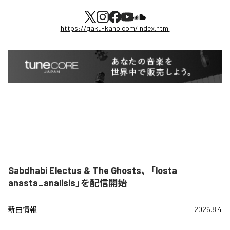
https://gaku-kano.com/index.html
Sabdhabi Electus & The Ghosts、「losta
anasta_analisis」を配信開始
新曲情報
2026.8.4