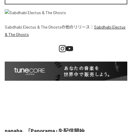
Sabdhabi Electus & The Ghosts
の他のリリース：
Sabdhabi Electus
& The Ghosts
nanaha、「Panorama」を配信開始