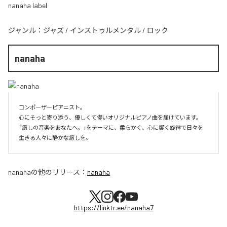
nanaha label
ジャンル：
ジャズ
/
インストゥルメンタル
/
ロック
nanaha
コンポーザーピアニスト。

心にそっと寄り添う、優しくて儚いオリジナルピアノ曲を届けています。

「癒しの音楽をあなたへ。」をテーマに、柔らかく、心に響く旋律で日々を
生きる人々に静かな癒しを。
nanaha
の他のリリース：
nanaha
https://linktr.ee/nanaha7