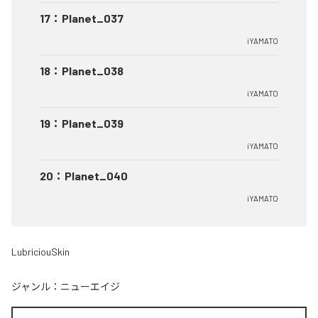
17
：
Planet_037
iYAMATO
18
：
Planet_038
iYAMATO
19
：
Planet_039
iYAMATO
20
：
Planet_040
iYAMATO
LubriciouSkin
ジャンル：
ニューエイジ