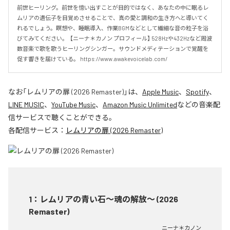
前世ヒーリング。前世を憶い出すことが目的ではなく、あなたの中に眠るレ
ムリアの遺伝子を目覚めさせることで、真の愛と調和の生き方へと導いてく
れるでしょう。瞑想や、睡眠導入、作業BGMなどとして繊細な音の粒子を浴
びてみてください。  【ニーナ＊カノン プロフィール】 528Hzや432Hzなど周波
数音楽で歌を歌うヒーリングシンガー。サウンドメディテーションで覚醒を
促す響きを届けている。 https://www.awakevoicelab.com/
なお「
レムリアの扉 (2026 Remaster)
」は、
Apple Music
、
Spotify
、
LINE MUSIC
、
YouTube Music
、
Amazon Music Unlimited
などの音楽配
信サービスで聴くことができる。
各配信サービス：
レムリアの扉 (2026 Remaster)
1
：
レムリアの青い石〜魂の解放〜 (2026
Remaster)
ニーナ＊カノン