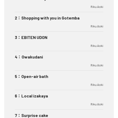
Riku Aoki
2
：
Shopping with you in Gotemba
Riku Aoki
3
：
EBITEN UDON
Riku Aoki
4
：
Owakudani
Riku Aoki
5
：
Open-air bath
Riku Aoki
6
：
Local izakaya
Riku Aoki
7
：
Surprise cake