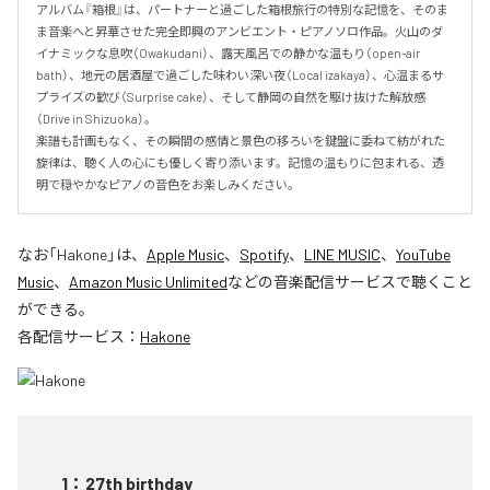
アルバム『箱根』は、パートナーと過ごした箱根旅行の特別な記憶を、そのま
ま音楽へと昇華させた完全即興のアンビエント・ピアノソロ作品。火山のダ
イナミックな息吹（Owakudani）、露天風呂での静かな温もり（open-air 
bath）、地元の居酒屋で過ごした味わい深い夜（Local izakaya）、心温まるサ
プライズの歓び（Surprise cake）、そして静岡の自然を駆け抜けた解放感
（Drive in Shizuoka）。

楽譜も計画もなく、その瞬間の感情と景色の移ろいを鍵盤に委ねて紡がれた
旋律は、聴く人の心にも優しく寄り添います。記憶の温もりに包まれる、透
明で穏やかなピアノの音色をお楽しみください。
なお「
Hakone
」は、
Apple Music
、
Spotify
、
LINE MUSIC
、
YouTube
Music
、
Amazon Music Unlimited
などの音楽配信サービスで聴くこと
ができる。
各配信サービス：
Hakone
1
：
27th birthday