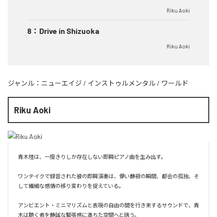
Riku Aoki
8
：
Drive in Shizuoka
Riku Aoki
ジャンル：
ニューエイジ
/
インストゥルメンタル
/
ワールド
Riku Aoki
青木陸は、一度きりしか存在しない即興ピアノ曲を生み出す。

ワンテイクで録音された彼の即興演奏は、儚い静寂の瞬間、都会の孤独、そ
して繊細な感情の移り変わりを捉えている。

アンビエント・ミニマリズムと表現の自由の間を行き来するサウンドで、青
木は聴く者を静謐な緊張感に満ちた空間へと誘う。