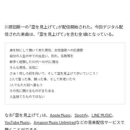
川原田新一の「空を見上げて」が配信開始された。今回デジタル配
信された楽曲は、「空を見上げて」を含む全1曲となっている。
身を粉にして働いて来た男性、女性諸君への応援歌

自分の人生の中での出会い、別れ、失敗等を

数多く経験した50代〜60代に贈る

そんな男性、女性に

さぁ！何しろ前を向いて、そして空を見上げて歩いていこう！

2人で誓った事、願った事、そして年老いた今

1人でもただ前へ進もう

その先に開けるものがまたある

人生捨てたものではない
なお「
空を見上げて
」は、
Apple Music
、
Spotify
、
LINE MUSIC
、
YouTube Music
、
Amazon Music Unlimited
などの音楽配信サービスで
聴くことができる。