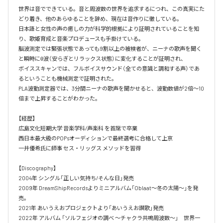
世界は音でできている。音と周波数の世界を追求するにつれ、この真実にた
どり着き、他のあらゆることを辞め、現在は音作りに徹している。

日本語と女性の声の癒しの力が科学的根拠により証明されていることを知
り、歌姫育成と音楽プロデュースも手掛けている。

脳波測定では緊張状態であっても9割以上の被検者が、ニーナの歌声を聞く
と瞬時にθ波（安らぎとリラックス状態）に変化することが証明され、

ボイススキャンでは、フルボイスサウンド（全ての意識と調和する声）であ
るということも機械測定で証明された。

PLA波動測定器では、3分間ニーナの歌声を聞かせると、波動数値が2倍～10
倍まで上昇することがわかった。

【経歴】

広島文化短期大学 音楽学科/声楽科 を首席で卒業 

西日本最大級のPOPsオーディションで最終選考に合格して上京

一井優希氏に師事 セス・リッグス メソッドを習得

【Discography】

2004年 シングル「正しい気持ち/そんな日」発売

2009年 DreamShipRecordsよりミニアルバム「Oblaat～冬の太陽～」を発
売。

2021年 あいうえおプロジェクトより「あいうえお讃歌」発売

2022年 アルバム 「ソルフェジオの調べ ～チャクラ共鳴周波数～」　世界一