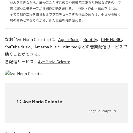
並みを歩きながら、静かにたたずむ教会や修道院に満ちた静謐な響きの中で
感じ取ったモチーフから創作活動を続ける。　作詞・作曲・編曲をはじめ、
全ての制作工程を自らセルフプロデュースする作品の数々は、中世から続く
旅の景色と重なりながら、新たな章を描き始める。
なお「
Ave Maria Celeste
」は、
Apple Music
、
Spotify
、
LINE MUSIC
、
YouTube Music
、
Amazon Music Unlimited
などの音楽配信サービスで
聴くことができる。
各配信サービス：
Ave Maria Celeste
1
：
Ave Maria Celeste
Angelic Storyteller