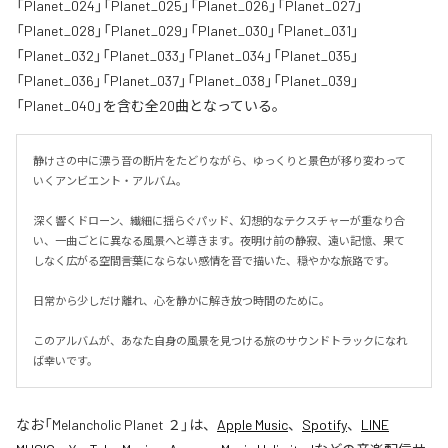
「Planet_024」「Planet_025」「Planet_026」「Planet_027」
「Planet_028」「Planet_029」「Planet_030」「Planet_031」
「Planet_032」「Planet_033」「Planet_034」「Planet_035」
「Planet_036」「Planet_037」「Planet_038」「Planet_039」
「Planet_040」を含む全20曲となっている。
静けさの中に漂う音の断片をたどりながら、ゆっくりと景色が移り変わって
いくアンビエント・アルバム。

深く響くドローン、繊細に揺らぐパッド、幻想的なテクスチャーが重なり合
い、一曲ごとに異なる風景へと導きます。夜明け前の静寂、遠い記憶、果て
しなく広がる空間――言葉にならない感情を音で描いた、穏やかな旅路です。

日常から少しだけ離れ、心を静かに解き放つ時間のために。

このアルバムが、あなた自身の風景を見つける旅のサウンドトラックになれ
ば幸いです。
なお「
Melancholic Planet ２
」は、
Apple Music
、
Spotify
、
LINE