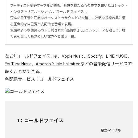
アーティスト星野マーブルが贈る、共感を持たぬ心の美学を描いたゴシック・
インダストリアル・シングル「コールド フェイス」。

歪んだ電子音と荘厳なオーケストラサウンドが交錯し、冷徹な視線の奥に潜
む圧倒的な自己愛と支配欲を音楽で表現。

仮面のような微笑みの下に隠された「感情なき心」というテーマを通して、聴
く者を美しくも恐ろしい世界へと誘う一曲。
なお「
コールドフェイス
」は、
Apple Music
、
Spotify
、
LINE MUSIC
、
YouTube Music
、
Amazon Music Unlimited
などの音楽配信サービスで
聴くことができる。
各配信サービス：
コールドフェイス
1
：
コールドフェイス
星野マーブル