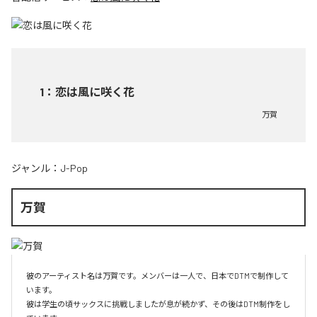
1
：
恋は風に咲く花
万賀
ジャンル：
J-Pop
万賀
彼のアーティスト名は万賀です。メンバーは一人で、日本でDTMで制作して
います。

彼は学生の頃サックスに挑戦しましたが息が続かず、その後はDTM制作をし