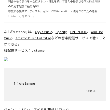
司会やものまねを中心にタレント活動を続けてきた中島まさる改めMASARU
の10周年記念作品第2弾は

尊敬する先輩アーティスト、元YeLLOW Generation・浅見ユウコ氏の名曲
「distance」をカバー。
なお「
distance
」は、
Apple Music
、
Spotify
、
LINE MUSIC
、
YouTube
Music
、
Amazon Music Unlimited
などの音楽配信サービスで聴くこと
ができる。
各配信サービス：
distance
1
：
distance
MASARU
ジャンル：
J-Pop
/
アイドル(男性)
/
ロック