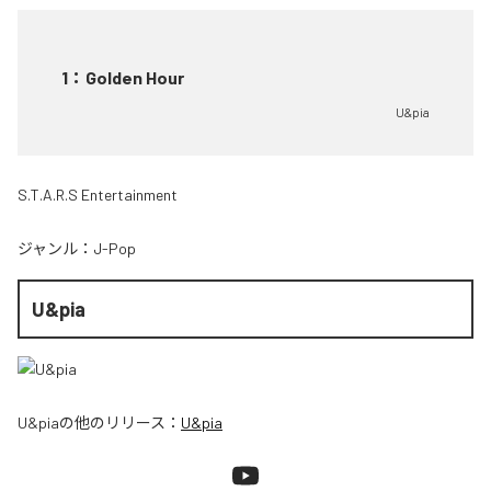
1
：
Golden Hour
U&pia
S.T.A.R.S Entertainment
ジャンル：
J-Pop
U&pia
U&pia
の他のリリース：
U&pia