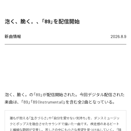
泡く、脆く。、「89」を配信開始
新曲情報
2026.8.9
泡く、脆く。の「89」が配信開始された。今回デジタル配信された
楽曲は、「89」「89 (Instrumental)」を含む全2曲となっている。
誰もが抱える「生きづらさ」や「自分を愛せない気持ち」を、ダンスミュージッ
クとポップスを融合させたサウンドで描いた一曲です。 疾走感のあるビート
と繊細な歌詞が交差し、苦しさの中にも小さな希望を見つけ出していく。 「味