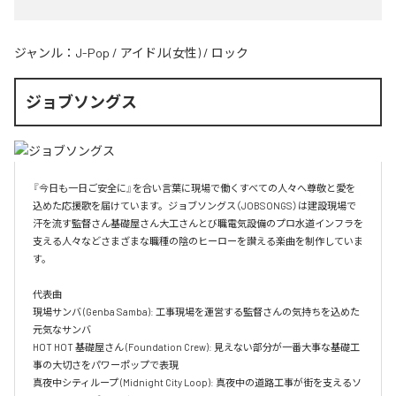
ジャンル：
J-Pop
/
アイドル(女性)
/
ロック
ジョブソングス
『今日も一日ご安全に』を合い言葉に現場で働くすべての人々へ尊敬と愛を
込めた応援歌を届けています。ジョブソングス（JOBSONGS）は建設現場で
汗を流す監督さん基礎屋さん大工さんとび職電気設備のプロ水道インフラを
支える人々などさまざまな職種の陰のヒーローを讃える楽曲を制作していま
す。

代表曲  

現場サンバ (Genba Samba): 工事現場を運営する監督さんの気持ちを込めた
元気なサンバ  

HOT HOT 基礎屋さん (Foundation Crew): 見えない部分が一番大事な基礎工
事の大切さをパワーポップで表現  

真夜中シティループ (Midnight City Loop): 真夜中の道路工事が街を支えるソ