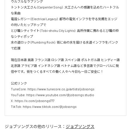
ウルフルなラブソング  

トントン大工さん (Carpenter Song): 大工さんへの感謝を込めたハートフル
な楽曲  

電設レガシー (Electrical Legacy): 都市の電気インフラを守る気概をエッジ
の利いたヒップホップで  

とび職シティライト (Tobi-shoku City Lights): 高所作業に携わるとび職の粋
なシティポップ  

水の道ロック (Plumbing Rock): 街に命の水を届ける水道インフラをパンク
で応援

現在日本語 英語 フランス語 ロシア語 スペイン語 ポルトガル語 ヒンディー語 
北京語 アラビア語 インドネシア語 ベトナム語など多言語でグローバルに発
信中です。街をつくるすべての働く人々へ今日も一日ご安全に！

公式リンク

TuneCore: https://www.tunecore.co.jp/artists/jobsongs

YouTube: https://www.youtube.com/@jobsongs.studio

X: https://x.com/jobsongs777

TikTok: https://www.tiktok.com/@jobsongs
ジョブソングス
の他のリリース：
ジョブソングス