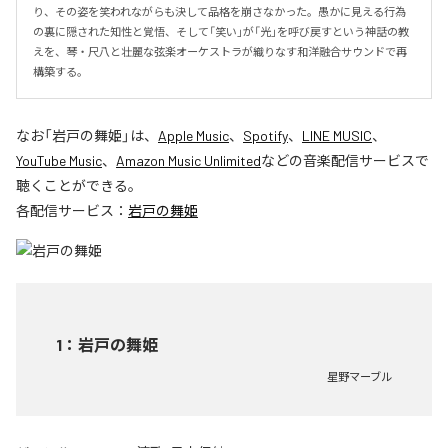
り、その姿を笑われながらも決して品格を崩さなかった。愚かに見える行為
の裏に隠された知性と覚悟、そして「笑い」が「光」を呼び戻すという神話の教
えを、琴・尺八と壮麗な弦楽オーケストラが織りなす和洋融合サウンドで再
構築する。
なお「
岩戸の舞姫
」は、
Apple Music
、
Spotify
、
LINE MUSIC
、
YouTube Music
、
Amazon Music Unlimited
などの音楽配信サービスで
聴くことができる。
各配信サービス：
岩戸の舞姫
1
：
岩戸の舞姫
星野マーブル