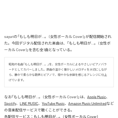
sayuriの「もしも明日が…。 (女性ボーカル Cover)」が配信開始され
た。今回デジタル配信された楽曲は、「もしも明日が…。 (女性ボ
ーカル Cover)」を含む全1曲となっている。
昭和の名曲「もしも明日が…。」を、女性ボーカルによるやさしいピアノバラ
ードとしてカバーしました。原曲の温かく懐かしいメロディを大切にしなが
ら、静かで柔らかな歌声とピアノで、穏やかな余韻を感じるアレンジに仕上
げています。
なお「
もしも明日が…。 (女性ボーカル Cover)
」は、
Apple Music
、
Spotify
、
LINE MUSIC
、
YouTube Music
、
Amazon Music Unlimited
など
の音楽配信サービスで聴くことができる。
各配信サービス：
もしも明日が…。 (女性ボーカル Cover)