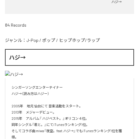
ハジ→
84 Records
ジャンル：
J-Pop
/
ポップ
/
ヒップホップ/ラップ
ハジ→
シンガーソングエンターテイナー

ハジ→（読み方はハジー）

2005年　地元 仙台にて 音楽活動をスタート。

2013年　メジャーデビュー。

2015年　アルバム『 ハジベスト。』オリコン４位。

同年シングル『君と。』にてiTunesランキング1位。

そしてコラボ曲 miwa『夜空。feat.ハジ→』でもiTunesランキング1位を獲
得。
