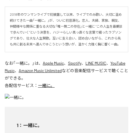
2018年のワンマンライブで初披露して以来、ライブでのみ歌い、大切に温め
続けてきた一曲「一緒に。」が、ついに初音源化。恋人、夫婦、家族、親友、
仲間――様々な関係に重なる大切な「唯一無二の存在」と一緒に “この人生を最期ま
で歩んでいく”という決意を、ハジ→らしい真っ直ぐな言葉で綴ったラブソン
グであり、壮大な人生賛歌。互いに支え合い、認め合いながら、これから先
も共に創る未来へ進んでゆこうという想いが、温かく力強く胸に響く一曲。
なお「
一緒に。
」は、
Apple Music
、
Spotify
、
LINE MUSIC
、
YouTube
Music
、
Amazon Music Unlimited
などの音楽配信サービスで聴くこと
ができる。
各配信サービス：
一緒に。
1
：
一緒に。