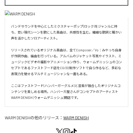
バンドサウンドを中心としたミクスチャーポップ(ロック)をジャンルに持
ち、若い現代シーンを歌にした楽曲は、共感性を生む。繊細な歌詞と暖かい
声を活かしたソロアーティスト。

リリースされているオリジナル楽曲は、全てComposer／Vo：みやっち自身
が作詞作曲、編曲を行っている。アルバムのジャケット写真やイラスト、ミ
ュージックビデオの撮影やアニメーション作り、ウォームデニッシュのコン
セプトであるファストフード店をCG/3D制作ソフトで自ら作るなど、多彩な
表現力を魅せるマルチミュージシャンな一面もある。

ここはファストフード(ハンバーガーグルメ)と音楽が融合したオリジナルコ
ンテンツを楽しめる場所。ハンバーガ屋さんがコンセプトのアーティスト
WARM DENISH (ウォームデニッシュ)開店です。
WARM DENISH
の他のリリース：
WARM DENISH