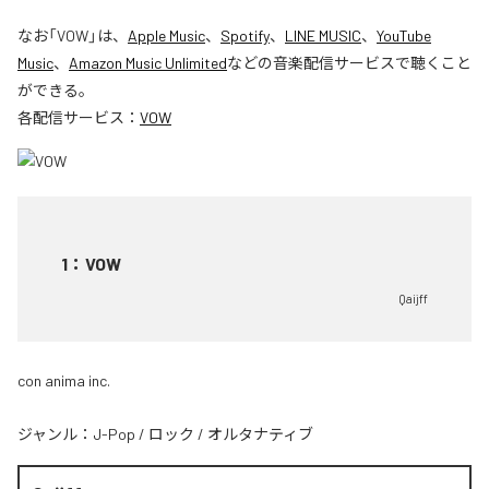
なお「
VOW
」は、
Apple Music
、
Spotify
、
LINE MUSIC
、
YouTube
Music
、
Amazon Music Unlimited
などの音楽配信サービスで聴くこと
ができる。
各配信サービス：
VOW
1
：
VOW
Qaijff
con anima inc.
ジャンル：
J-Pop
/
ロック
/
オルタナティブ