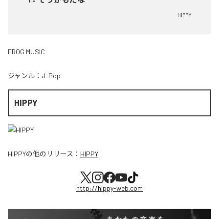
HIPPY
FROG MUSIC
ジャンル：
J-Pop
HIPPY
HIPPY
の他のリリース：
HIPPY
http://hippy-web.com