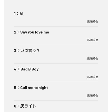
1
：
AI
高瀬統也
2
：
Say you love me
高瀬統也
3
：
いつ言う？
高瀬統也
4
：
Bad B Boy
高瀬統也
5
：
Call me tonight
高瀬統也
6
：
灰ライト