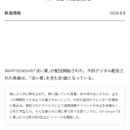
新曲情報
2026.8.8
WARM DENISHの「淡い夏」が配信開始された。今回デジタル配信さ
れた楽曲は、「淡い夏」を含む全1曲となっている。
悔しさと共に時を止めた、夢に描いていた青春。あの頃のぼくたちは、止ま
った時間をうだるような暑さのせいにして、今日も空白のカレンダーを横目
に眺める。新型コロナウイルスにより遠隔授業やイベントの中止を余儀なく
された学生たち。そんな彼らの心境に寄り添う恋愛ソングだ。13th Single「淡
い夏」は2026年8月8日(土)にリリースを開始した。