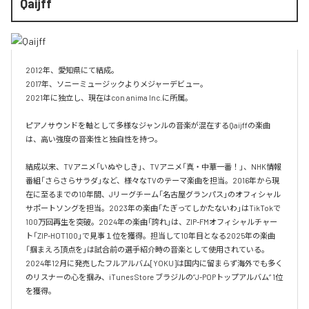
Qaijff
2012年、愛知県にて結成。

2017年、ソニーミュージックよりメジャーデビュー。

2021年に独立し、現在はcon anima Inc.に所属。

ピアノサウンドを軸として多様なジャンルの音楽が混在するQaijffの楽曲
は、高い強度の音楽性と独自性を持つ。

結成以来、TVアニメ「いぬやしき」、TVアニメ「真・中華一番！」、NHK情報
番組「さらさらサラダ」など、様々なTVのテーマ楽曲を担当。2016年から現
在に至るまでの10年間、Jリーグチーム「名古屋グランパス」のオフィシャル
サポートソングを担当。2023年の楽曲「たぎってしかたないわ」はTikTokで
100万回再生を突破。2024年の楽曲「誇れ」は、ZIP-FMオフィシャルチャー
ト「ZIP-HOT100」で見事１位を獲得。担当して10年目となる2025年の楽曲
「掴まえろ頂点を」は試合前の選手紹介時の音楽として使用されている。

2024年12月に発売したフルアルバム[YOKU]は国内に留まらず海外でも多く
のリスナーの心を掴み、iTunes Store ブラジルの”J-POPトップアルバム” 1位
を獲得。
