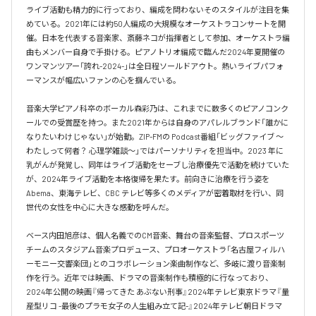
ライブ活動も精力的に行っており、編成を問わないそのスタイルが注目を集
めている。2021年には約50人編成の大規模なオーケストラコンサートを開
催。日本を代表する音楽家、斎藤ネコが指揮者として参加、オーケストラ編
曲もメンバー自身で手掛ける。ピアノトリオ編成で臨んだ2024年夏開催の
ワンマンツアー「誇れ-2024-」は全日程ソールドアウト。熱いライブパフォ
ーマンスが幅広いファンの心を掴んでいる。

音楽大学ピアノ科卒のボーカル森彩乃は、これまでに数多くのピアノコンク
ールでの受賞歴を持つ。また2021年からは自身のアパレルブランド「誰かに
なりたいわけじゃない」が始動。ZIP-FMの Podcast番組「ビッグファイブ 〜
わたしって何者？ 心理学雑談〜」ではパーソナリティを担当中。2023 年に
乳がんが発覚し、同年はライブ活動をセーブし治療優先で活動を続けていた
が、2024年ライブ活動を本格復帰を果たす。前向きに治療を行う姿を
Abema、東海テレビ、CBC テレビ等多くのメディアが密着取材を行い、同
世代の女性を中心に大きな感動を呼んだ。

ベース内田旭彦は、個人名義でのCM音楽、舞台の音楽監督、プロスポーツ
チームのスタジアム音楽プロデュース、プロオーケストラ「名古屋フィルハ
ーモニー交響楽団」とのコラボレーション楽曲制作など、多岐に渡り音楽制
作を行う。近年では映画、ドラマの音楽制作も積極的に行なっており、
2024年公開の映画『帰ってきた あぶない刑事』2024年テレビ東京ドラマ『量
産型リコ -最後のプラモ女子の人生組み立て記-』2024年テレビ朝日ドラマ