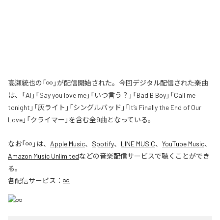
高瀬統也の「∞」が配信開始された。今回デジタル配信された楽曲
は、「AI」「Say you love me」「いつ言う？」「Bad B Boy」「Call me
tonight」「灰ライト」「シングルバッド」「It’s Finally the End of Our
Love」「クライマー」を含む全9曲となっている。
なお「
∞
」は、
Apple Music
、
Spotify
、
LINE MUSIC
、
YouTube Music
、
Amazon Music Unlimited
などの音楽配信サービスで聴くことができ
る。
各配信サービス：
∞