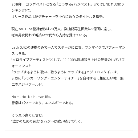
2016年　コラボベストとなる『コラボ de ハジベスト。』ではLINE MUSICラ
ンキング1位。

リリース作品は配信チャートを中心に数々のタイトルを獲得。

現在YouTube登録者数は20万人、楽曲総再生回数は2億回に達し、

老若男女問わず幅広い世代から支持を受けている。 

back DJとの連携のみで一人でステージに立ち、ワンマイクでパフォーマン
スしきる、

“ソロライブアーティスト”として、10,000%現場叩き上げの圧巻のLIVEパフ
ォーマンスと

「ラップするように歌い、歌うようにラップする」ハジ→のスタイルは、

まさに「シンガーソング・エンターテイナー」を自称するに相応しい唯一無
二のハジ→ワールド。

No music , No human life。

音楽はパワーであり、エネルギーである。

そう真っ直ぐに信じ、
