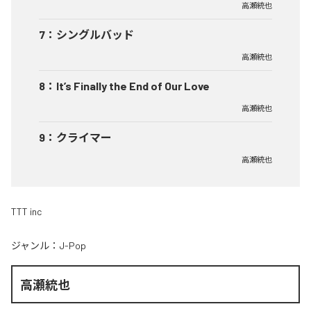
高瀬統也
7
：
シングルバッド
高瀬統也
8
：
It’s Finally the End of Our Love
高瀬統也
9
：
クライマー
高瀬統也
TTT inc
ジャンル：
J-Pop
高瀬統也