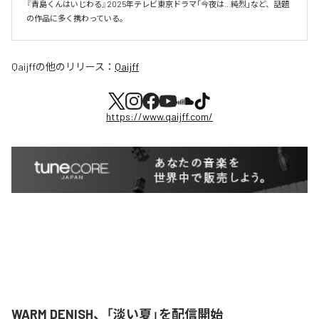
『青島くんはいじわる』2025年テレビ東京ドラマ「今夜は…純烈」など、話題
の作品に多く携わっている。
Qaijff
の他のリリース：
Qaijff
https://www.qaijff.com/
WARM DENISH、「淡い夏」を配信開始