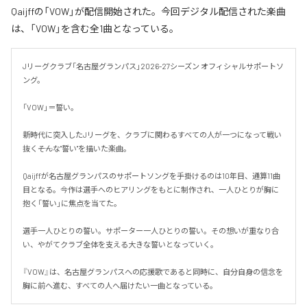
Qaijffの「VOW」が配信開始された。今回デジタル配信された楽曲
は、「VOW」を含む全1曲となっている。
Jリーグクラブ「名古屋グランパス」2026-27シーズン オフィシャルサポートソ
ング。

「VOW」＝誓い。

新時代に突入したJリーグを、クラブに関わるすべての人が一つになって戦い
抜く――そんな"誓い"を描いた楽曲。

Qaijffが名古屋グランパスのサポートソングを手掛けるのは10年目、通算11曲
目となる。今作は選手へのヒアリングをもとに制作され、一人ひとりが胸に
抱く「誓い」に焦点を当てた。

選手一人ひとりの誓い。サポーター一人ひとりの誓い。その想いが重なり合
い、やがてクラブ全体を支える大きな誓いとなっていく。

『VOW』は、名古屋グランパスへの応援歌であると同時に、自分自身の信念を
胸に前へ進む、すべての人へ届けたい一曲となっている。