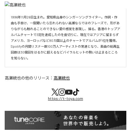
1996年11月26日生まれ。愛知県出身のシンガーソングライター。作詞・作
曲も手掛け、一度聞いたら忘れられない高瀬ならではのフレーズで、形があ
りながらも触れることのできない愛の感覚を表現し、操る。香港のトップア
ルバムチャートで3冠を達成したのを皮切りに、現在ではアジアに留まらず
アメリカ、ヨーロッパなど80カ国以上のチャートでアルバムが1位を獲得。
Spotifyの月間リスナー数100万人アーティストの常連となり、楽曲の総再生
回数は30億回をはるかに超えるなどバイラルヒットの勢いは止まるところ
を知らない。
高瀬統也
の他のリリース：
高瀬統也
https://t-toya.com