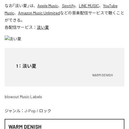
なお「
淡い夏
」は、
Apple Music
、
Spotify
、
LINE MUSIC
、
YouTube
Music
、
Amazon Music Unlimited
などの音楽配信サービスで聴くこと
ができる。
各配信サービス：
淡い夏
1
：
淡い夏
WARM DENISH
blowout Music Labels
ジャンル：
J-Pop
/
ロック
WARM DENISH