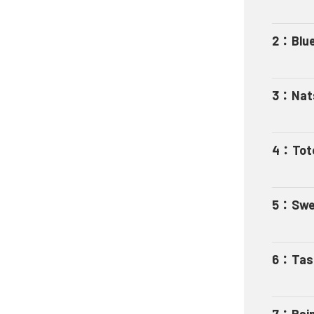
2
：
Blu
3
：
Nat
4
：
Tot
5
：
Swe
6
：
Tas
7
：
Rai