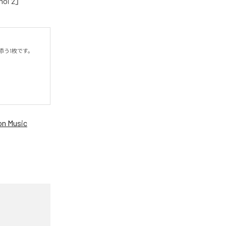
oi 2」
う1枚です。

n Music