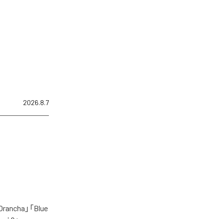
2026.8.7
cha」「Blue