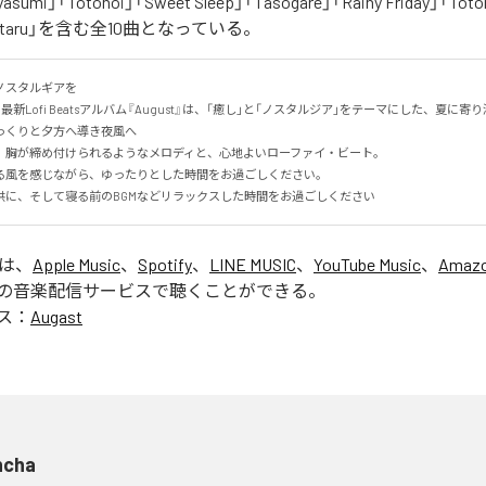
asumi」「Totonoi」「Sweet Sleep」「Tasogare」「Rainy Friday」「Toton
「Hotaru」を含む全10曲となっている。
スタルギアを

る最新Lofi Beatsアルバム『August』は、「癒し」と「ノスタルジア」をテーマにした、夏に寄り添
くりと夕方へ導き夜風へ

、胸が締め付けられるようなメロディと、心地よいローファイ・ビート。

る風を感じながら、ゆったりとした時間をお過ごしください。

供に、そして寝る前のBGMなどリラックスした時間をお過ごしください
」は、
Apple Music
、
Spotify
、
LINE MUSIC
、
YouTube Music
、
Amazo
の音楽配信サービスで聴くことができる。
ス：
Augast
ncha