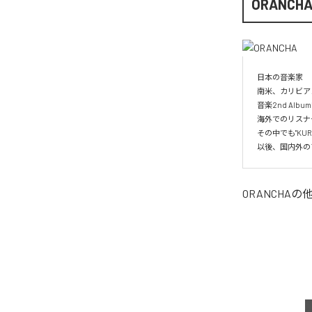
ORANCH
日本の音楽家

南米、カリビア
音楽2nd Albu
海外でのリスナー
その中でも"KUR
以後、国内外の
ORANCHA
の