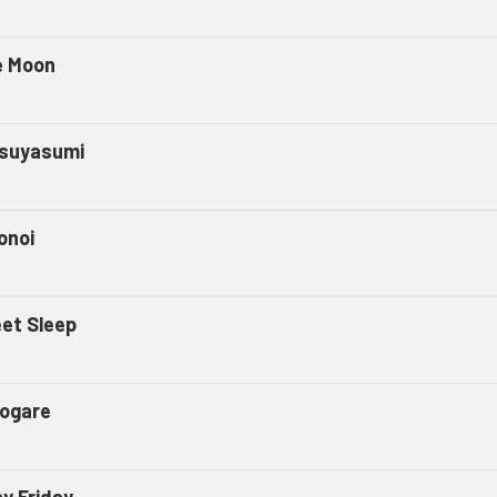
e Moon
suyasumi
onoi
et Sleep
ogare
ny Friday