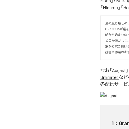
Moon」「Natsuy
「Minamo」
夏の風と癒しのノ
ORANCHAが贈
朝から始まりゆっ
どこか懐かしく
窓から吹き抜け
読書や作業のお
なお「
Augast
Unlimited
など
各配信サービ
1
：
Ora