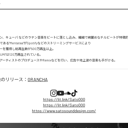
A
ン、キューバ などのラテン音楽をビートに落とし込み、繊細で綺麗めなチルビートが特徴的。
mである"Mentatea"がSpotifyなどのストリーミングサービスにより

を獲得し総再生数が500万再生以上。

UMI"は120万再生されている。

アーティストのプロデュースやRemixなどを行い、広告や地上波の音楽も手がける。
他のリリース：
ORANCHA
https://lit.link/Sato000
https://lit.link/Sato000
https://www.satosounddesign.com/