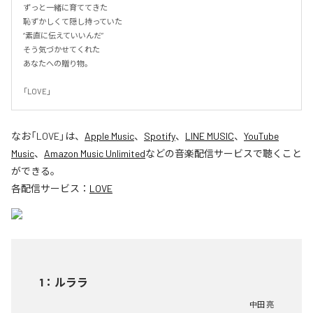
ずっと一緒に育ててきた

恥ずかしくて隠し持っていた

“素直に伝えていいんだ”

そう気づかせてくれた

あなたへの贈り物。

「LOVE」
なお「
LOVE
」は、
Apple Music
、
Spotify
、
LINE MUSIC
、
YouTube
Music
、
Amazon Music Unlimited
などの音楽配信サービスで聴くこと
ができる。
各配信サービス：
LOVE
1
：
ルララ
中田 亮