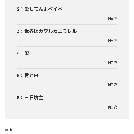
2
：
愛してんよベイベ
中田 亮
3
：
世界はカワルカエラレル
中田 亮
4
：
涙
中田 亮
5
：
青と白
中田 亮
6
：
三日坊主
中田 亮
delie