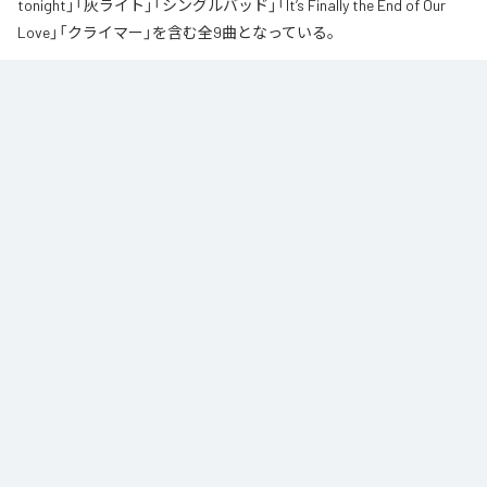
tonight」「灰ライト」「シングルバッド」「It’s Finally the End of Our
Love」「クライマー」を含む全9曲となっている。
なお「
∞
」は、
Apple Music
、
Spotify
、
LINE MUSIC
、
YouTube Music
、
Amazon Music Unlimited
などの音楽配信サービスで聴くことができ
る。
各配信サービス：
∞
1
：
AI
高瀬統也
2
：
Say you love me
高瀬統也
3
：
いつ言う？