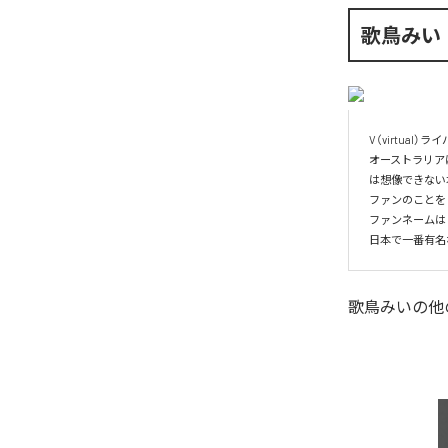
歌鳥みい
V（virtua
オーストラリア
は想像できない
ファンのことを
ファンネームは「
日本で一番有名
歌鳥みい
の他