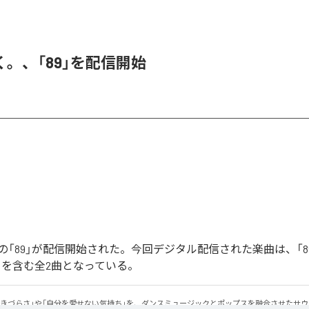
。、「89」を配信開始
「89」が配信開始された。今回デジタル配信された楽曲は、「89」
ntal)」を含む全2曲となっている。
生きづらさ」や「自分を愛せない気持ち」を、ダンスミュージックとポップスを融合させたサ