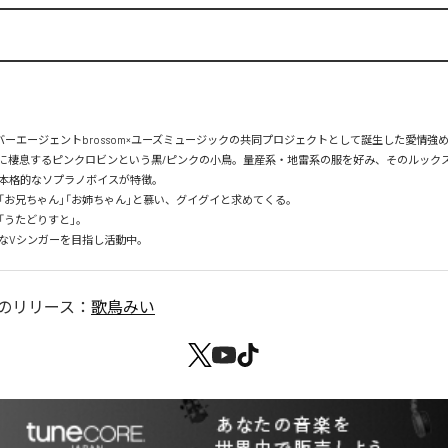
l）ライバーエージェントbrossom×ユーズミュージックの共同プロジェクトとして誕生した愛情強め妹系
に棲息するピンクロビンという黒/ピンクの小鳥。量産系・地雷系の服を好み、そのルック
本格的なソプラノボイスが特徴。

「お兄ちゃん」「お姉ちゃん」と慕い、グイグイと求めてくる。

うたどりすと」。

なVシンガーを目指し活動中。
のリリース：
歌鳥みい