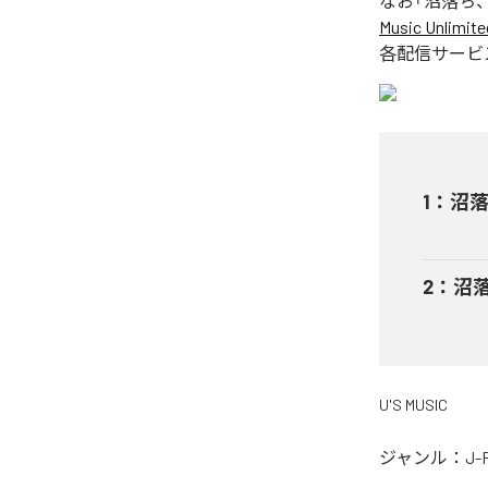
なお「
沼落ち
Music Unlimite
各配信サービ
1
：
沼
2
：
沼落
U'S MUSIC
ジャンル：
J-