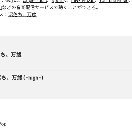
、万歳
」は、
Apple Music
、
Spotify
、
LINE MUSIC
、
YouTube Music
d
などの音楽配信サービスで聴くことができる。
ス：
沼落ち、万歳
落ち、万歳
ち、万歳 (~high~)
Pop