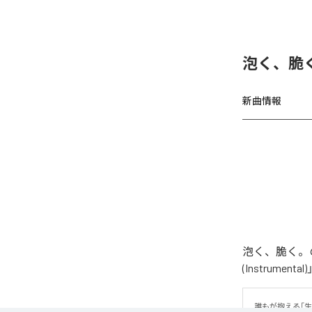
泡く、脆く
新曲情報
泡く、脆く。の
(Instrume
誰もが抱える「