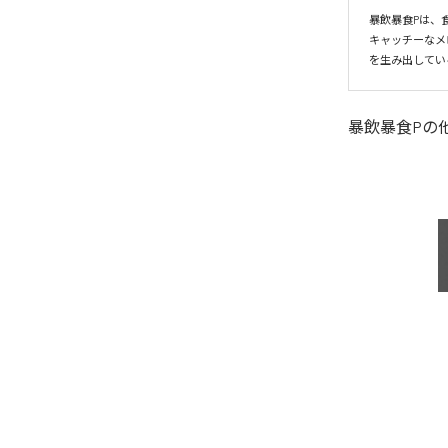
暴飲暴食Pは、
キャッチーなメ
を生み出してい
暴飲暴食P
の