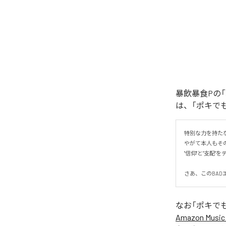
暴飲暴食Pの「
は、「ポキでも 
特別な力を持た
やがて本人もその
"信仰"と"支配"
さあ、このBAD
なお「
ポキでも 
Amazon Music 