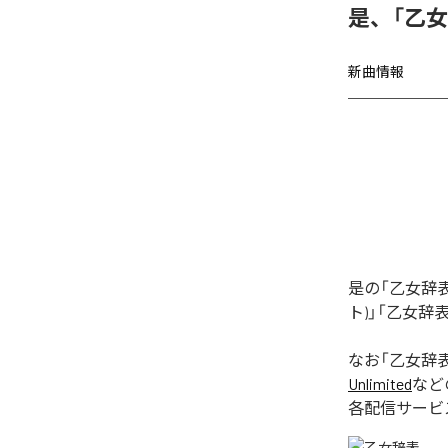
是、「乙
新曲情報
是の「乙女辞表
ト)」「乙女辞表
なお「
乙女辞
Unlimited
など
各配信サービ