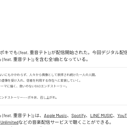
ポキでも (feat. 重音テト)」が配信開始された。今回デジタル
(feat. 重音テト)」を含む全1曲となっている。
ないにもかかわらず、人々から偶像として崇拝され続けた一人の人間。

虚像を受け入れ、信者を利用する存在へと変貌していく。

をテーマに描く、救いのないBADエンドストーリー。

エンドストーリー——ポキ丼、召し上がれ。
(feat. 重音テト)
」は、
Apple Music
、
Spotify
、
LINE MUSIC
、
YouT
Unlimited
などの音楽配信サービスで聴くことができる。