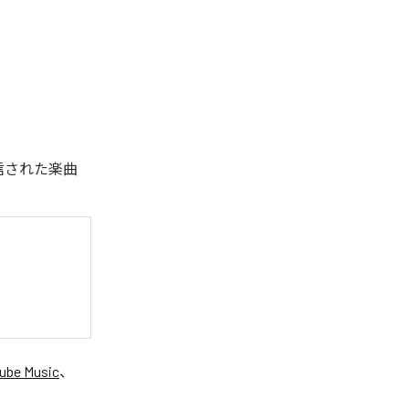
配信された楽曲
ube Music
、