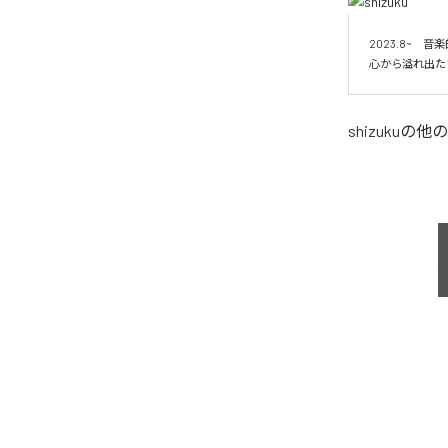
2023.8~
shizuku
の他の