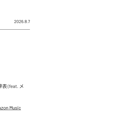
2026.8.7
eat. メ
zon Music