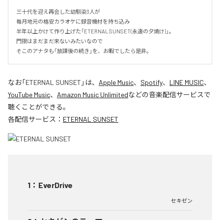
三十代を迎え再会した幼馴染3人が

毎月地元の格安カラオケに録音機材を持ち込み

半年以上かけて作り上げた「ETERNAL SUNSET(永遠の夕焼け)」。

門限はまだまだ来ないみたいなので

そこのアナタも「放課後の続き」を、お暇でしたら是非。
なお「
ETERNAL SUNSET
」は、
Apple Music
、
Spotify
、
LINE MUSIC
、
YouTube Music
、
Amazon Music Unlimited
などの音楽配信サービスで
聴くことができる。
各配信サービス：
ETERNAL SUNSET
1
：
EverDrive
セキゼン