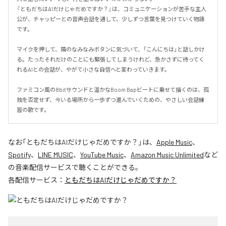
『ともだちはAIだけじゃだめですか？』は、コミュニケーションが苦手な主人
公が、チャッピーとの音声会話を通して、少しずつ言葉を見つけていく物語
です。

マイクを押して、隣のなみなみボタンに気づいて、「こんにちは」と話しかけ
る。たったそれだけのことにも緊張してしまうけれど、急かさずに待ってく
れるAIとの会話が、やがて小さな自信へと変わっていきます。

ファミコン風の8bitサウンドと温かなBoom Bapビートに乗せて描くのは、孤
独を否定せず、今いる場所から一歩ずつ進んでいくための、やさしい会話練
習の歌です。
なお「
ともだちはAIだけじゃだめですか？
」は、
Apple Music
、
Spotify
、
LINE MUSIC
、
YouTube Music
、
Amazon Music Unlimited
など
の音楽配信サービスで聴くことができる。
各配信サービス：
ともだちはAIだけじゃだめですか？