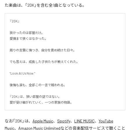
た楽曲は、「2DK」を含む全1曲となっている。
『2DK』

狭かったのは部屋だけ。

愛情まで狭くはなかった。

周りの言葉に傷つき、自分を責め続けた日々。

でも答えは、成長した子供たちが教えてくれた。

“Look At Us Now.”

後悔も涙も、全部この一言で報われる。

『2DK』は、狭い部屋の話ではない。

愛が受け継がれていく、一つの家族の物語。
なお「
2DK
」は、
Apple Music
、
Spotify
、
LINE MUSIC
、
YouTube
Music
、
Amazon Music Unlimited
などの音楽配信サービスで聴くこと