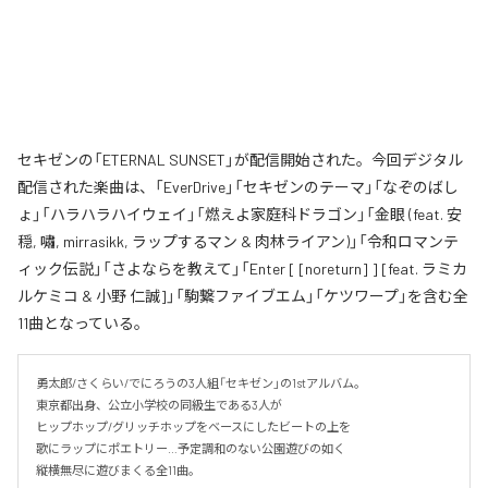
セキゼンの「ETERNAL SUNSET」が配信開始された。今回デジタル
配信された楽曲は、「EverDrive」「セキゼンのテーマ」「なぞのばし
ょ」「ハラハラハイウェイ」「燃えよ家庭科ドラゴン」「金眼 (feat. 安
穏, 嘯, mirrasikk, ラップするマン & 肉林ライアン)」「令和ロマンテ
ィック伝説」「さよならを教えて」「Enter [ [noreturn] ] [feat. ラミカ
ルケミコ & 小野 仁誠]」「駒繋ファイブエム」「ケツワープ」を含む全
11曲となっている。
勇太郎/さくらい/でにろうの3人組「セキゼン」の1stアルバム。

東京都出身、公立小学校の同級生である3人が

ヒップホップ/グリッチホップをベースにしたビートの上を

歌にラップにポエトリー…予定調和のない公園遊びの如く

縦横無尽に遊びまくる全11曲。
