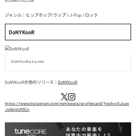
ACIDBOYSCLUB
ジャンル：
ヒップホップ/ラップ
/
J-Pop
/
ロック
DoNYKooR
DoNYKooR a.k.a ne4r
DoNYKooR
の他のリリース：
DoNYKooR
https://www.instagram.com/ne4rbeats/profilecard/?igsh=cXJoan
JvNmVnM3U=