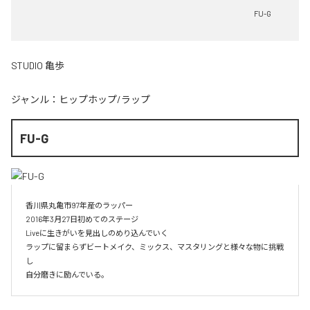
FU-G
STUDIO 亀歩
ジャンル：
ヒップホップ/ラップ
FU-G
香川県丸亀市97年産のラッパー

2016年3月27日初めてのステージ

Liveに生きがいを見出しのめり込んでいく

ラップに留まらずビートメイク、ミックス、マスタリングと様々な物に挑戦
し

自分磨きに励んでいる。