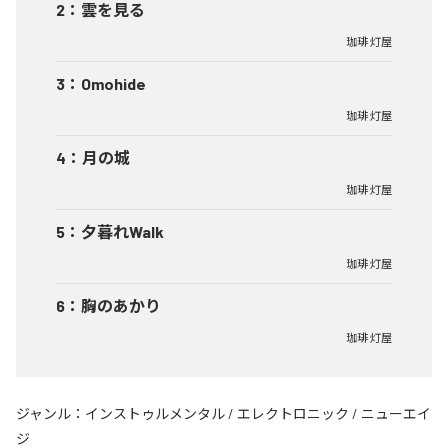
2
：
雲を見る
珈琲 灯屋
3
：
Omohide
珈琲 灯屋
4
：
月の城
珈琲 灯屋
5
：
夕暮れWalk
珈琲 灯屋
6
：
胸のあかり
珈琲 灯屋
ジャンル：
インストゥルメンタル
/
エレクトロニック
/
ニューエイ
ジ