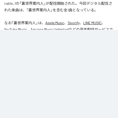
table_1の「裏世界案内人」が配信開始された。今回デジタル配信さ
れた楽曲は、「裏世界案内人」を含む全1曲となっている。
なお「
裏世界案内人
」は、
Apple Music
、
Spotify
、
LINE MUSIC
、
YouTube Music
、
Amazon Music Unlimited
などの音楽配信サービスで
聴くことができる。
各配信サービス：
裏世界案内人
1
：
裏世界案内人
table_1
Caro kissa