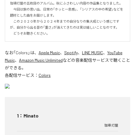
珈琲灯屋の五枚目のアルバム。秋にふさわしい内容の作品集となりました。

　今回は旅の思い出、日常の「ホッと一息感」、「シリアスの中の希望」などを
題材とした曲をお届けします。

　この２０２０年から２０２４年までの自分なりの集大成という感じです
が、自分から出る音の「重さ」が消えてきたのは実は嬉しいことなのです。

　どうぞお聴きください。
なお「
Colors
」は、
Apple Music
、
Spotify
、
LINE MUSIC
、
YouTube
Music
、
Amazon Music Unlimited
などの音楽配信サービスで聴くこと
ができる。
各配信サービス：
Colors
1
：
Minato
珈琲 灯屋