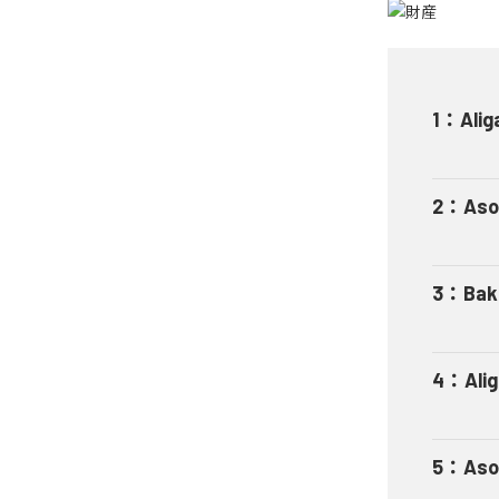
1
：
Alig
2
：
Aso
3
：
Bak
4
：
Ali
5
：
Aso