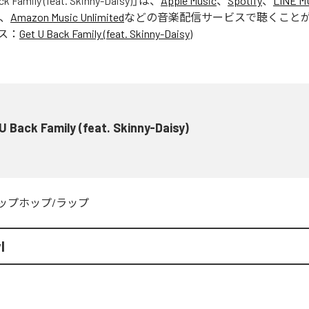
ck Family (feat. Skinny-Daisy)
」は、
Apple Music
、
Spotify
、
LINE M
、
Amazon Music Unlimited
などの音楽配信サービスで聴くこと
ス：
Get U Back Family (feat. Skinny-Daisy)
U Back Family (feat. Skinny-Daisy)
ップホップ/ラップ
l