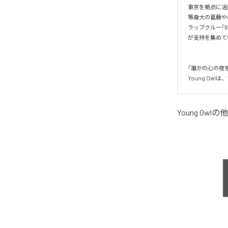
東京を拠点に活動
等身大の葛藤や
ラップクルー「B
が支持を集めて
「誰かの心の夜を
Young Ow
Young Owl
の他