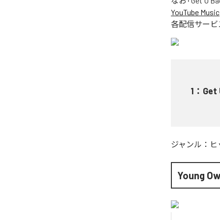
なお「
Get U Ba
YouTube Music
各配信サービ
1
：
Get 
ジャンル：
ヒ
Young Ow