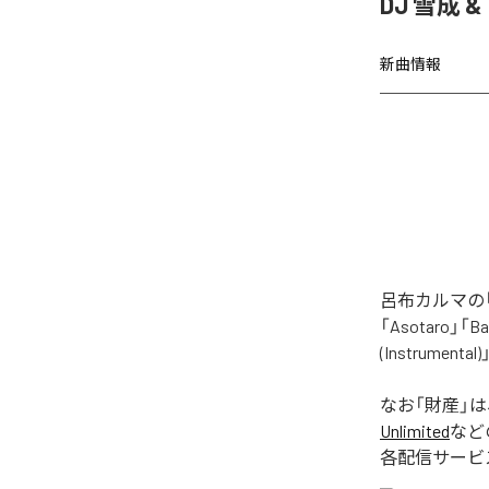
DJ 雪成
新曲情報
呂布カルマの「
「Asotaro」「Bak
(Instrume
なお「
財産
」
Unlimited
など
各配信サービ