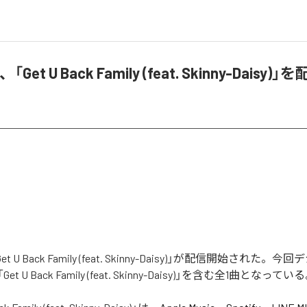
l、「Get U Back Family (feat. Skinny-Daisy
「Get U Back Family (feat. Skinny-Daisy)」が配信開始された
 U Back Family (feat. Skinny-Daisy)」を含む全1曲となってい