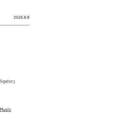
2026.8.8
tor」
Music