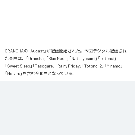
ORANCHAの「Augast」が配信開始された。今回デジタル配信され
た楽曲は、「Orancha」「Blue Moon」「Natsuyasumi」「Totonoi」
「Sweet Sleep」「Tasogare」「Rainy Friday」「Totonoi 2」「Minamo」
「Hotaru」を含む全10曲となっている。
夏の風と癒しのノスタルギアを

ORANCHAが贈る最新Lofi Beatsアルバム『August』は、「癒し」と「ノスタルジ
ア」をテーマにした、夏に寄り添う1枚です。

朝から始まりゆっくりと夕方へ導き夜風へ

どこか懐かしく、胸が締め付けられるようなメロディと、心地よいローファ
イ・ビート。

窓から吹き抜ける風を感じながら、ゆったりとした時間をお過ごしくださ
い。
