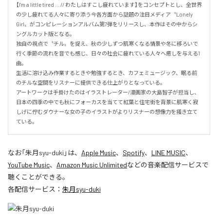
【I'm a little tired ... // わたしはすこし疲れています】をコンセプトとし、全世界
の少し疲れてる人々に寄り添う今各方面から話題の注目メディア〝Lonely 
Girl〟がコンピレーションアルバム第7弾をリリースし、本作はその中からシ
ングルカット版となる。

独自の視点で〝チル〟を捉え、秋の少しずつ肌寒くなる情景や冬に移ろいで
行く季節の流れを音でも感じ、日々の社会に疲れている人々へ癒しを与える1
曲。

生活に溶け込み作業するときや勉強するとき、カフェミュージック、眠る前
のチルな空間をリスナーに提供できる仕上がりとなっている。

アートワークは手掛けたのはイラストレーター/漫画家の大島智子が担当し、
日本の四季の中でも秋にフォーカスを当てて紅葉と住宅街を背景に肌寒く寂
しげに佇むダウナーな女の子のイラストがよりリスナーの想像力を掻き立て
ている。
なお「
朱月syu-duki
」は、
Apple Music
、
Spotify
、
LINE MUSIC
、
YouTube Music
、
Amazon Music Unlimited
などの音楽配信サービスで
聴くことができる。
各配信サービス：
朱月syu-duki