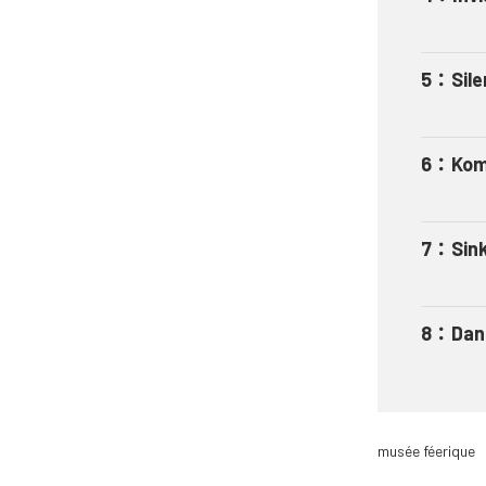
5
：
Sil
6
：
Kom
7
：
Sin
8
：
Dan
musée féerique