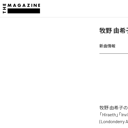
牧野 由希
新曲情報
牧野 由希子の
「Hiraeth」「Inv
(Londonde