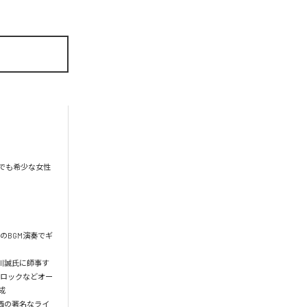
でも希少な女性
のBGM演奏でギ
川誠氏に師事す
、ロックなどオー
 

。関西の著名なライ