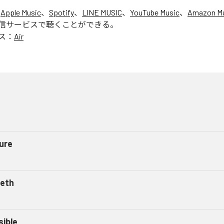
、
Apple Music
、
Spotify
、
LINE MUSIC
、
YouTube Music
、
Amazon Mu
信サービスで聴くことができる。
ス：
Air
ure
aeth
sible