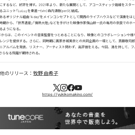
にするなど、好評を博す。2021年より、新たな展開として、アコースティック路線をスタ
ニット「LuLu」を秦進一(vln) 森内清敬(per)と結成。

あるオリジナル組曲 “A day”をメインコンセプトとして関西のライブハウスなどで演奏をはじ
時期から、「世界遺産」「情熱大陸」などを手がけた映像作家保山耕一氏の毎月の奈良でのホ
るようになる。

2年からは、このイベントの音楽監督をつとめることになり、映像とのコラボレーションや様
レンジを提供する。さらに、同時期に画家赤城美奈との共同企画の一環として、斎藤敬司郎(
ニアルバムを発表、リスナー、アーティスト問わず、高評価をえる。今回、満を持して、フ
表。さらなる飛躍が期待される。
他のリリース：
牧野 由希子
https://yukikomakino.com/