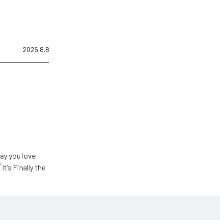
2026.8.8
u love
Finally the
ic Unlimited