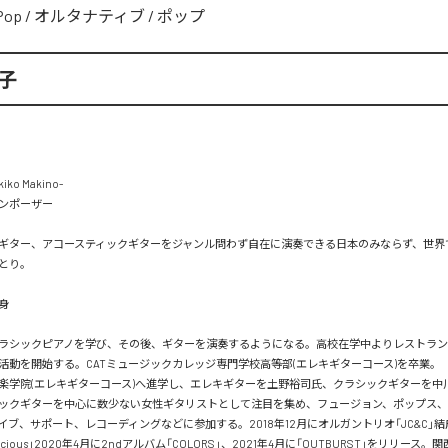
Pop
/
オルタナティブ
/
ポップ
子
o Makino- 

ンポーザー

ギター、アコースティックギターをジャンル問わず自在に演奏できる日本のみならず、世界
とり。



ラシックピアノを学び、その後、ギターを演奏するようになる。高校在学中よりレストラン
活動を開始する。CATミュージックカレッジ専門学校高等部(エレキギターコース)を卒業。

楽学院(エレキギターコース)へ進学し、エレキギターを土野裕司氏、クラシックギターを中
ックギターを中心に数少ない女性ギタリストとして注目を集め、フュージョン、ポップス
ブ、サポート、レコーディングなどに参加する。2018年12月にオルガントリオ「JC&C」結成
recious」2020年4月に2ndアルバム「COLORS」、2021年4月に「OUTBURST」をリリース