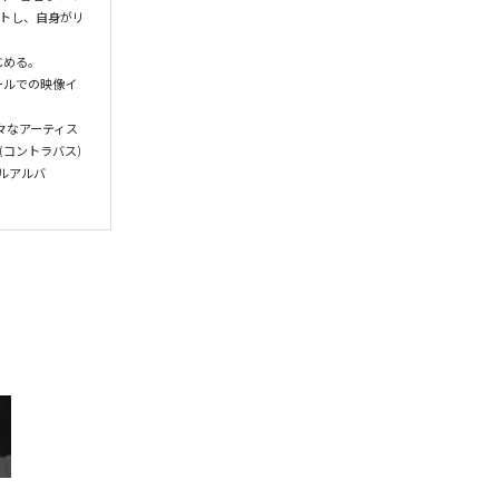
ートし、自身がリ
める。

ールでの映像イ
々なアーティス
コントラバス)
ルアルバ