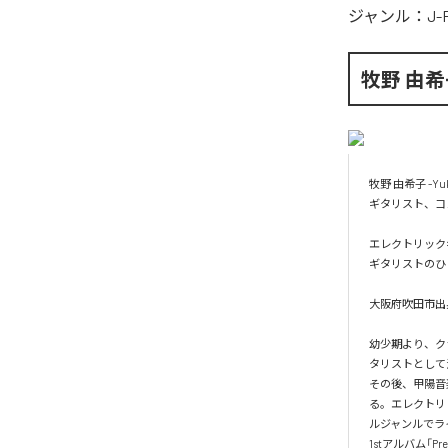
ジャンル：
J-
牧野 由希
牧野 由希子 -Yukik
ギタリスト、コ
エレクトリック
ギタリストのひ
大阪府吹田市出身
幼少期より、ク
タリストとして
その後、甲陽音
る。エレクトリ
ルジャンルでライ
1stアルバム「P