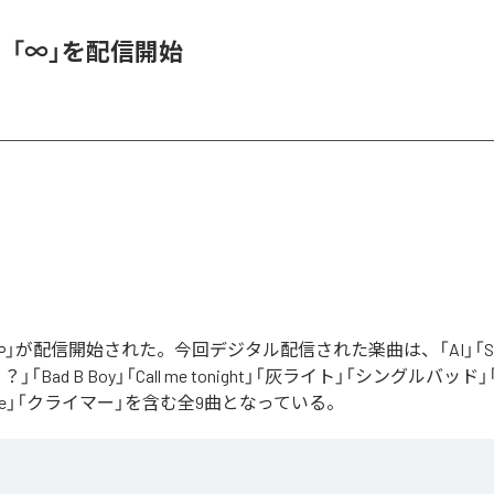
、「∞」を配信開始
」が配信開始された。今回デジタル配信された楽曲は、「AI」「Say yo
「Bad B Boy」「Call me tonight」「灰ライト」「シングルバッド」「It’s 
ur Love」「クライマー」を含む全9曲となっている。
Apple Music
、
Spotify
、
LINE MUSIC
、
YouTube Music
、
Amazon Mus
信サービスで聴くことができる。