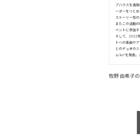
ブハウスを満席
ーダーをつとめるユ
ストーリー性の
またこの活動の
ベントに参加す
そして、202
トへの楽曲やア
とのデュオのミ
ム“Air”を発
牧野 由希子
の