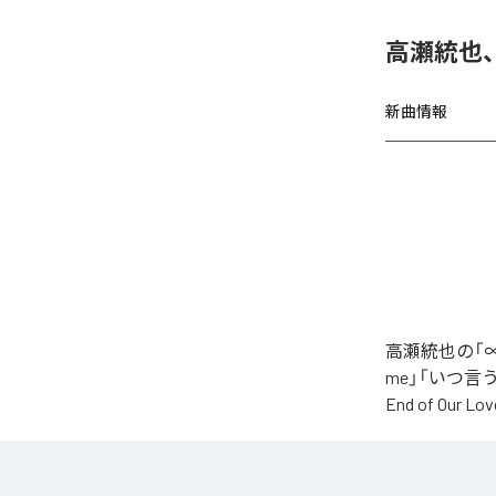
高瀬統也
新曲情報
高瀬統也の「∞
me」「いつ言う？」
End of O
なお「
∞
」は、
などの音楽配