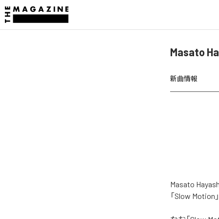
Masato 
新曲情報
Masato H
「Slow Mo