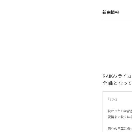
新曲情報
RAIKA/ラ
全1曲となっ
『2DK』

狭かったのは部屋
愛情まで狭くはなか
周りの言葉に傷つ