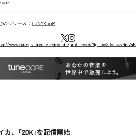
a ne4r
他のリリース：
DoNYKooR
ps://www.instagram.com/ne4rbeats/profilecard/?igsh=cXJoanJvNmVn
ライカ、「2DK」を配信開始