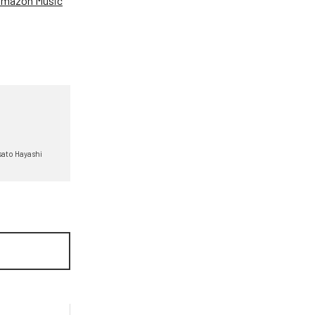
mazon Music
ato Hayashi