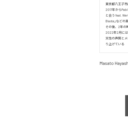
東京都八王子市
2017年からPab
と会う feat. Weny
Blasta」な
その後、2年の時を
2022年2月には、
天性の声質とメ
り上げている
Masato Hayash