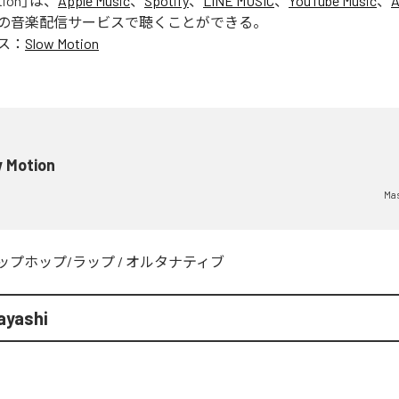
tion
」は、
Apple Music
、
Spotify
、
LINE MUSIC
、
YouTube Music
、
A
の音楽配信サービスで聴くことができる。
ス：
Slow Motion
w Motion
Mas
ップホップ/ラップ
/
オルタナティブ
ayashi