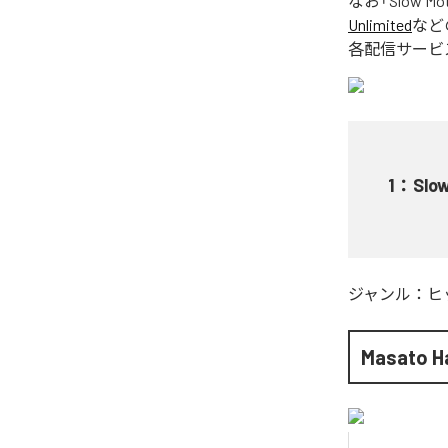
なお「
Slow Mo
Unlimited
など
各配信サービ
1
：
Slo
ジャンル：
ヒ
Masato H