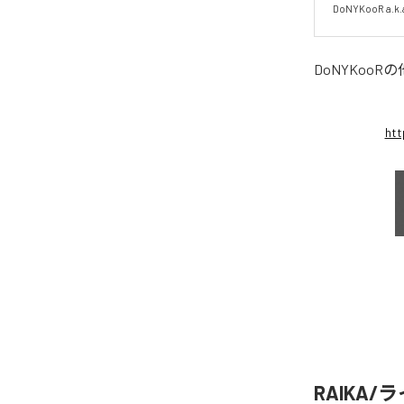
DoNYKooR a.k.
DoNYKooR
の
htt
RAIKA/