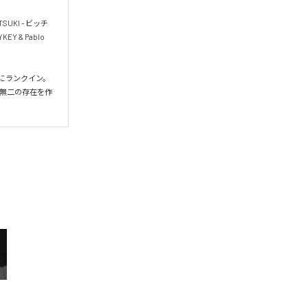
SUKI - ビッチ
YKEY & Pablo 
 50にランクイン。

無二の存在を作