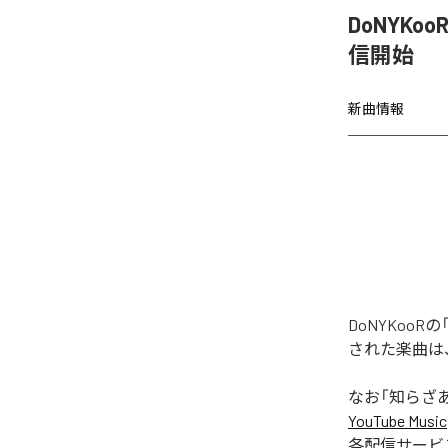
DoNYKo
信開始
新曲情報
DoNYKoo
された楽曲は
なお「
知らざあ
YouTube Music
各配信サービ