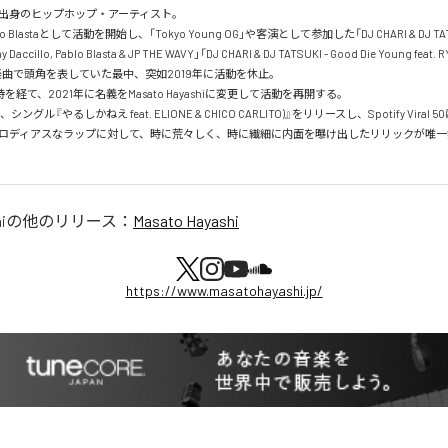
出身のヒップホップ・アーティスト。 

lo Blastaとして活動を開始し、「Tokyo Young OG」や客演として参加した「DJ CHARI & DJ TAT
 Daccillo, Pablo Blasta & JP THE WAVY」「DJ CHARI & DJ TATSUKI - Good Die Young feat. R
どの楽曲で頭角を表していた最中、突如2019年に活動を休止。 

経て、2021年に名義をMasato Hayashiに変更して活動を再開する。

シングル『やるしかねえ feat. ELIONE & CHICO CARLITO)』をリリースし、Spotify Viral
ロディアスなラップに対して、時に荒々しく、時に繊細に内面を曝け出したリリックが唯一
i
の他のリリース：
Masato Hayashi
https://www.masatohayashi.jp/