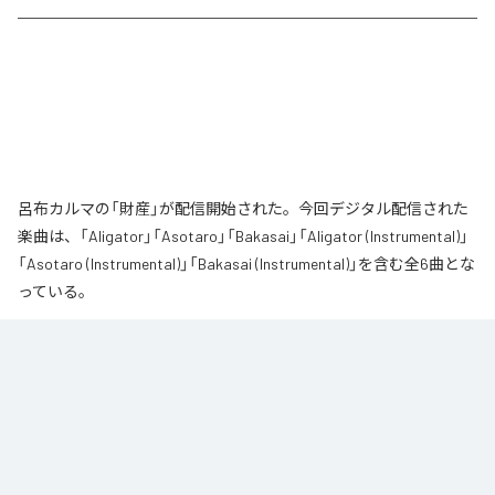
呂布カルマの「財産」が配信開始された。今回デジタル配信された
楽曲は、「Aligator」「Asotaro」「Bakasai」「Aligator (Instrumental)」
「Asotaro (Instrumental)」「Bakasai (Instrumental)」を含む全6曲とな
っている。
なお「
財産
」は、
Apple Music
、
Spotify
、
LINE MUSIC
、
YouTube
Music
、
Amazon Music Unlimited
などの音楽配信サービスで聴くこと
ができる。
各配信サービス：
財産