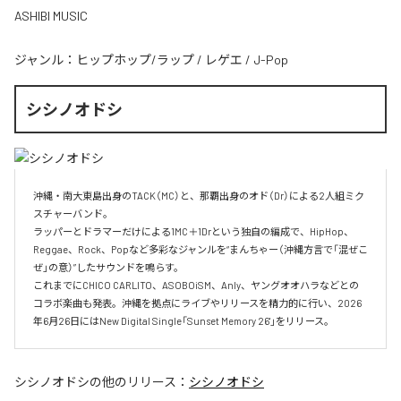
ASHIBI MUSIC
ジャンル：
ヒップホップ/ラップ
/
レゲエ
/
J-Pop
シシノオドシ
沖縄・南大東島出身のTACK（MC）と、那覇出身のオド（Dr）による2人組ミク
スチャーバンド。

ラッパーとドラマーだけによる1MC＋1Drという独自の編成で、HipHop、
Reggae、Rock、Popなど多彩なジャンルを“まんちゃー（沖縄方言で「混ぜこ
ぜ」の意）”したサウンドを鳴らす。

これまでにCHICO CARLITO、ASOBOiSM、Anly、ヤングオオハラなどとの
コラボ楽曲も発表。沖縄を拠点にライブやリリースを精力的に行い、2026
年6月26日にはNew Digital Single「Sunset Memory 26'」をリリース。
シシノオドシ
の他のリリース：
シシノオドシ