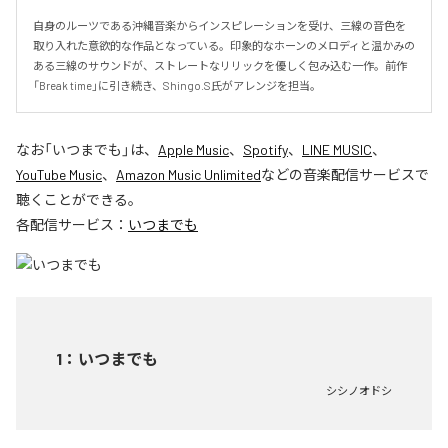
自身のルーツである沖縄音楽からインスピレーションを受け、三線の音色を
取り入れた意欲的な作品となっている。印象的なホーンのメロディと温かみの
ある三線のサウンドが、ストレートなリリックを優しく包み込む一作。前作
「Break time」に引き続き、Shingo.S氏がアレンジを担当。
なお「
いつまでも
」は、
Apple Music
、
Spotify
、
LINE MUSIC
、
YouTube Music
、
Amazon Music Unlimited
などの音楽配信サービスで
聴くことができる。
各配信サービス：
いつまでも
1
：
いつまでも
シシノオドシ