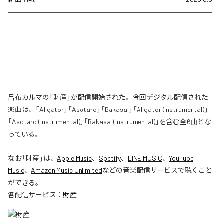
呂布カルマの「財産」が配信開始された。今回デジタル配信された
楽曲は、「Aligator」「Asotaro」「Bakasai」「Aligator (Instrumental)」
「Asotaro (Instrumental)」「Bakasai (Instrumental)」を含む全6曲とな
っている。
なお「
財産
」は、
Apple Music
、
Spotify
、
LINE MUSIC
、
YouTube
Music
、
Amazon Music Unlimited
などの音楽配信サービスで聴くこと
ができる。
各配信サービス：
財産