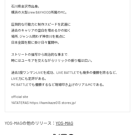
石川県金沢市出身。

横浜の大型crew BAYHOOD所属のMC。

圧倒的な行動力と制作スピードを武器に

過去のキャリアの空白を埋めるかの如く

場所, ジャンル問わず神奈川を拠点に

日本全国を股に掛け日々奮闘中。

ストリートの描写から政治的な事まで.

時にはユーモアを交えながらリリックの振り幅は広い。

過去3度ワンマンLIVEを成功、LIVE BATTLEでも幾多の優勝を誇るなど、
LIVE力にも定評がある。

MC BATTLEでも優勝するなど現場叩き上げのリアルMCである。

official site

YATATERAS https://kamikaze013.stores.jp/
YOS-MAG
の他のリリース：
YOS-MAG