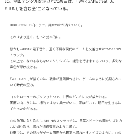
た。今回デジタル配信された楽曲は、「WAR GAME (feat. DJ
SHUN)」を含む全1曲となっている。
HIGH SCOREの向こうで、誰かの命が消えていく。

それはより速く、もっと効率的に。

懐かしい8bitの電子音と、重く不穏な現代のビートを交差させたYAMAANの
トラック。

その上を、なのるなもないのリリシズム、緩急を行き来するフロウ、多彩な
声色が駆け抜ける。

「WAR GAME」が描くのは、戦争が遠隔操作され、ゲームのように処理されて
いく時代の歪み。

コントローラーのボタンひとつで、世界のどこかに火が放たれる。

画面の向こうには、標的ではなく兵士がいて、家族がいて、明日を生きるは
ずだった命がある。

曲の随所に入り込むDJ SHUNのスクラッチは、言葉とビートの間をリズミカ
ルに切り裂き、壊れた通信音声のように響く。

終盤では、その断片がゲーム画面から現実へ漏れ出すノイズのように、曲の