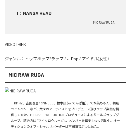
1
：
MANGA HEAD
MIC RAW RUGA
VIDEOTHINK
ジャンル：
ヒップホップ/ラップ
/
J-Pop
/
アイドル(女性)
MIC RAW RUGA
　KMNZ、吉田凜音/RINNEEE、根本凪（ex.でんぱ組）、でか美ちゃん、初期
ライムベリーなど、数々のアーティストをプロデュース及びラップ楽曲を提
供して来た、E TICKET PRODUCTIONプロデュースによるガールズラップグ
ループ。読み方は「マイクロウルーガ」。メンバーを募集しつつ活動中。オー
ディションのオフィシャルサポーターは吉田凜音がつとめた。
