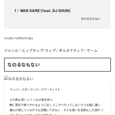
1
：
WAR GAME (feat. DJ SHUN)
なのるなもない
studio melhentrips
ジャンル：
ヒップホップ/ラップ
/
オルタナティブ
/
ゲーム
なのるなもない
ラッパー,スポークンワーズアーティスト.

その声は深く,いくつもの色を持つ.

時に耳元で語りかけるように近く,どこかへ行ってしまいそうな程に遠い.

誰もが感じていながらも言葉にできない....そんな思いを言語化した詩が,リ