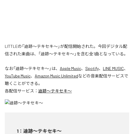
LITTLEの「迪跡〜テキセキ〜」が配信開始された。今回デジタル配
信された楽曲は、「迪跡〜テキセキ〜」を含む全1曲となっている。
なお「
迪跡〜テキセキ〜
」は、
Apple Music
、
Spotify
、
LINE MUSIC
、
YouTube Music
、
Amazon Music Unlimited
などの音楽配信サービスで
聴くことができる。
各配信サービス：
迪跡〜テキセキ〜
1
：
迪跡〜テキセキ〜