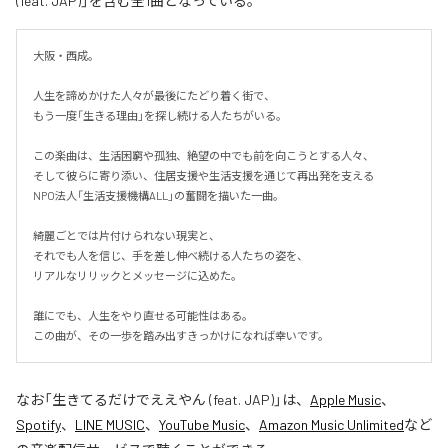
(feat. JAP)」を含む全1曲となっている。
大阪・西成。

人生を諦めかけた人々が最後にたどり着く街で、

もう一度「生きる理由」を探し続ける人たちがいる。

この楽曲は、生活困窮や孤独、絶望の中でも前を向こうとする人々、

そして彼らに寄り添い、住居支援や生活支援を通じて再出発を支える

NPO法人「生活支援機構ALL」の奮闘を描いた一曲。

綺麗ごとでは片付けられない現実と、

それでも人を信じ、手を差し伸べ続ける人たちの姿を、

リアルなリリックとメッセージに込めた。

誰にでも、人生をやり直せる可能性はある。

この曲が、その一歩を踏み出すきっかけになれば幸いです。
なお「
生きてるだけでええやん (feat. JAP)
」は、
Apple Music
、
Spotify
、
LINE MUSIC
、
YouTube Music
、
Amazon Music Unlimited
など