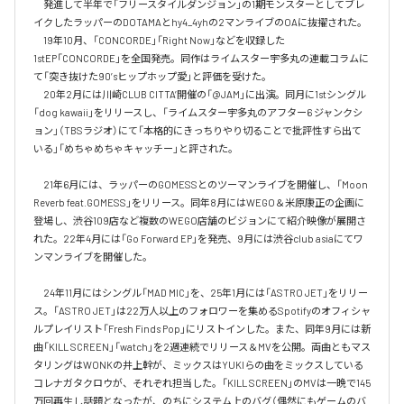
　発進して半年で「フリースタイルダンジョン」の1期モンスターとしてブレ
イクしたラッパーのDOTAMAとhy4_4yhの2マンライブのOAに抜擢された。

　19年10月、「CONCORDE」「Right Now」などを収録した
1stEP「CONCORDE」を全国発売。同作はライムスター宇多丸の連載コラムに
て「突き抜けた90’sヒップホップ愛」と評価を受けた。

　20年2月には川崎CLUB CITTA’開催の「@JAM」に出演。同月に1stシングル
「dog kawaii」をリリースし、「ライムスター宇多丸のアフター6 ジャンクシ
ョン」（TBSラジオ）にて「本格的にきっちりやり切ることで批評性すら出て
いる」「めちゃめちゃキャッチー」と評された。

　21年6月には、ラッパーのGOMESSとのツーマンライブを開催し、「Moon 
Reverb feat.GOMESS」をリリース。同年8月にはWEGO＆米原康正の企画に
登場し、渋谷109店など複数のWEGO店舗のビジョンにて紹介映像が展開さ
れた。22年4月には「Go Forward EP」を発売、9月には渋谷club asiaにてワ
ンマンライブを開催した。

　24年11月にはシングル「MAD MIC」を、25年1月には「ASTRO JET」をリリー
ス。「ASTRO JET」は22万人以上のフォロワーを集めるSpotifyのオフィシャ
ルプレイリスト「Fresh Finds Pop」にリストインした。また、同年9月には新
曲「KILL SCREEN」「watch」を2週連続でリリース＆MVを公開。両曲ともマス
タリングはWONKの井上幹が、ミックスはYUKIらの曲をミックスしている
コレナガタクロウが、それぞれ担当した。「KILL SCREEN」のMVは一晩で145
万回再生し話題となったが、のちにシステム上のバグ（偶然にもゲームのバ