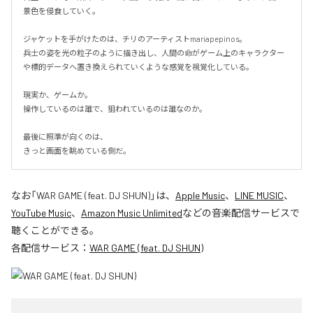
景色を侵食していく。

ジャケットを手がけたのは、チリのアーティストmariapepinos。

兵士の姿を光の粒子のように描き出し、人間の命がゲーム上のキャラクター
や標的データへ置き換えられていくような感覚を視覚化している。

現実か、ゲームか。

操作しているのは誰で、狙われているのは誰なのか。

最後に照準が向くのは、

きっと画面を眺めている側だ。
なお「
WAR GAME (feat. DJ SHUN)
」は、
Apple Music
、
LINE MUSIC
、
YouTube Music
、
Amazon Music Unlimited
などの音楽配信サービスで
聴くことができる。
各配信サービス：
WAR GAME (feat. DJ SHUN)