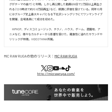
グがテーマの曲で）と判明。しかし再公開した動画は6日で2万回以上再生さ
れる（12/9時点で約10.6万回再生）など、順調に評価を受けている。同年10月
にはグループ史上最大キャパとなる下北沢シャングリラにてワンマンライブ
を開催、会場満員にて成功を収めた。

　HIPHOP、ディスコミュージック、テクノ、ハウス、ゲーム、遊園地、ア
ニメなど、様々なカルチャーから影響を受けた、雑食性に溢れたサウンドや
リリックが特徴。VIDEOTHINK所属。
MIC RAW RUGA
の他のリリース：
MIC RAW RUGA
http://micrawruga.com/