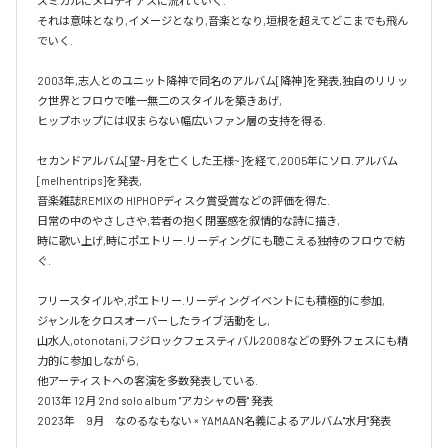
ズミカルにメロディアスに流れていく.

それは意味となり,イメージとなり,音楽となり,垣根を超えてどこまでも飛ん
でいく.

2003年,志人とのユニット降神で同名のアルバム[降神]を発表,独自のリリッ
ク世界とフロウで唯一無二のスタイルを築きあげ,

ヒップホップには収まらない幅広いファン層の支持を得る.

セカンドアルバム[望~月を亡くした王様~]を経て,2005年にソロ.アルバム 
[melhentrips]を発表,

音楽雑誌REMIXの HIPHOPディスク賞受賞などの評価を得た.

日常の中のやさしさや,若者の抱く閉塞感を叙情的な詩に描き,

時に歌い上げ,時にポエトリー.リーディングにも聴こえる独特のフロウで紡
ぐ.

フリースタイルや,ポエトリー.リーディングイベントにも積極的に参加,

ジャンルをクロスオーバーしたライブ活動をし,

山水人,otonotani,フジロックフェスティバル2008などの野外フェスにも精
力的に参加しながら,

他アーティストへの客演を多数発表している.

2013年 12月 2nd solo album "アカシャの唇" 発表

2023年　9月　なのるなもない × YAMAAN名義によるアルバム"水月"発表