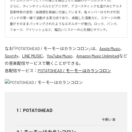
レゲエのグルーヴとアクの強さを融合させた独自のボーカルスタイル。

さらに、ティンホイッスルとピアニカが、アコースティックな温かみとケルト
音楽特有の哀愁・高揚感を楽曲に付加しています。各メンバーはそれぞれ別
バンドの第一線で活動する実力派であり、卓越した演奏力と、ステージの熱
量がそのままパッキングされたようなエネルギーが魅力。ロック、パンク、
フォーク、アイリッシュなど、幅広いリスナーの心を掴むサウンド。
なお「
POTATOHEAD / モーモーはカランコロン
」は、
Apple Music
、
Spotify
、
LINE MUSIC
、
YouTube Music
、
Amazon Music Unlimited
など
の音楽配信サービスで聴くことができる。
各配信サービス：
POTATOHEAD / モーモーはカランコロン
1
：
POTATOHEAD
牛飼い 楽
2
：
モーモーはカランコロン