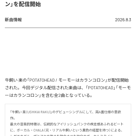
ン」を配信開始
新曲情報
2026.8.3
牛飼い 楽の「POTATOHEAD / モーモーはカランコロン」が配信開始
された。今回デジタル配信された楽曲は、「POTATOHEAD」「モーモ
ーはカランコロン」を含む全2曲となっている。
「牛飼い 楽 (USHIKAI RAKU)」のデビューシングルにして、両A面仕様の意欲
作。

最大の音楽的特徴は、伝統的なアイリッシュパンクの疾走感あふれるビート
に、ボーカル・CHALA（元・リアル牛飼いという異色の経歴を持つ）による、