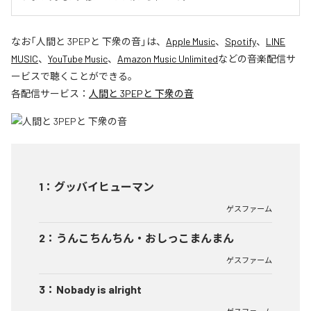
なお「
人間と 3PEPと 下衆の音
」は、
Apple Music
、
Spotify
、
LINE
MUSIC
、
YouTube Music
、
Amazon Music Unlimited
などの音楽配信サ
ービスで聴くことができる。
各配信サービス：
人間と 3PEPと 下衆の音
1
：
グッバイヒューマン
ゲスファーム
2
：
うんこちんちん・おしっこまんまん
ゲスファーム
3
：
Nobady is alright