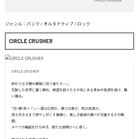
CIRCLE CRUSHER
ジャンル：
パンク
/
オルタナティブ
/
ロック
CIRCLE CRUSHER
CIRCLE CRUSHER

終わりなき闇の螺旋に抗う者たち——。

瓦解した世界に響く絶叫、絶望を超えたその先にある革命の救済を掲げ、舞
い踊る。

「恋×儚×死＝？」——愛は幻想か、儚さは罪か、死は救済か。

燃え尽きるまで燃やし尽くす激情と、美しき破滅の調べが交錯するその瞬
間、

すべての輪廻を打ち砕き、新たな夜明けへと導く。
