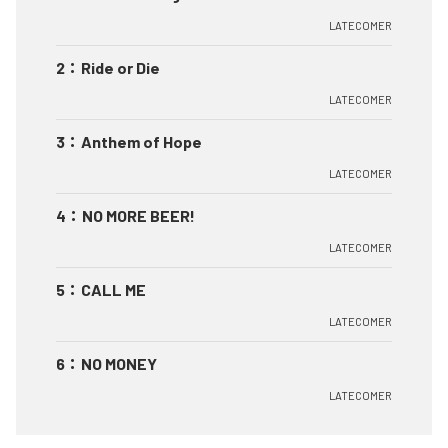
LATECOMER
2
：
Ride or Die
LATECOMER
3
：
Anthem of Hope
LATECOMER
4
：
NO MORE BEER!
LATECOMER
5
：
CALL ME
LATECOMER
6
：
NO MONEY
LATECOMER