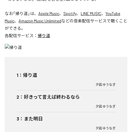
なお「
帰り道
」は、
Apple Music
、
Spotify
、
LINE MUSIC
、
YouTube
Music
、
Amazon Music Unlimited
などの音楽配信サービスで聴くこと
ができる。
各配信サービス：
帰り道
1
：
帰り道
夕凪 ゆうなぎ
2
：
好きって言えば終わるなら
夕凪 ゆうなぎ
3
：
また明日
夕凪 ゆうなぎ