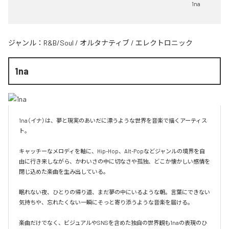
1na
ジャンル：
R&B/Soul
/
オルタナティブ
/
エレクトロニック
1na
1na（イナ）は、夢と現実のあいだに漂うような世界を音楽で描くアーティス
ト。

キャッチーなメロディを軸に、Hip-Hop、Alt-Popなどジャンルの境界を自
由に行き来しながら、かわいさの中に切なさや孤独、どこか懐かしい感情を
閉じ込めた楽曲を生み出している。

眠れない夜、ひとりの帰り道、まだ夢の中にいるような朝。言葉にできない
気持ちや、忘れたくない一瞬にそっと寄り添うような音楽を届ける。

楽曲だけでなく、ビジュアルやSNSを含めた独自の世界観も1naの表現のひ