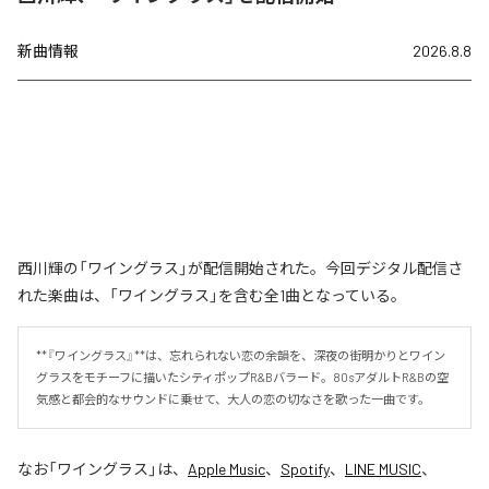
新曲情報
2026.8.8
西川輝の「ワイングラス」が配信開始された。今回デジタル配信さ
れた楽曲は、「ワイングラス」を含む全1曲となっている。
**『ワイングラス』**は、忘れられない恋の余韻を、深夜の街明かりとワイン
グラスをモチーフに描いたシティポップR&Bバラード。80sアダルトR&Bの空
気感と都会的なサウンドに乗せて、大人の恋の切なさを歌った一曲です。
なお「
ワイングラス
」は、
Apple Music
、
Spotify
、
LINE MUSIC
、