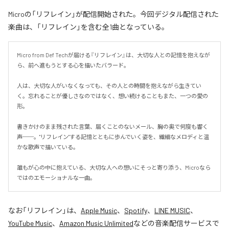
Microの「リフレイン」が配信開始された。今回デジタル配信された
楽曲は、「リフレイン」を含む全1曲となっている。
Micro from Def Techが届ける『リフレイン』は、大切な人との記憶を抱えなが
ら、前へ進もうとする心を描いたバラード。

人は、大切な人がいなくなっても、その人との時間を抱えながら生きてい
く。忘れることが優しさなのではなく、想い続けることもまた、一つの愛の
形。

書きかけのまま残された言葉、届くことのないメール、胸の奥で何度も響く
声──。"リフレイン"する記憶とともに歩んでいく姿を、繊細なメロディと温
かな歌声で描いている。

誰もが心の中に抱えている、大切な人への想いにそっと寄り添う、Microなら
ではのエモーショナルな一曲。
なお「
リフレイン
」は、
Apple Music
、
Spotify
、
LINE MUSIC
、
YouTube Music
、
Amazon Music Unlimited
などの音楽配信サービスで