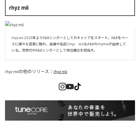
rhyz mii
rhyz mii 2023年よりR&Bシンガーとしてのキャリアをスタート。R&Bをベー
スに様々な音楽に触れ、自身の名前（rhyz　mii)もR&Bのrhythmが由来して
いる。次世代のR&Bシンガーとして地位確立を目指す。
rhyz mii
の他のリリース：
rhyz mii