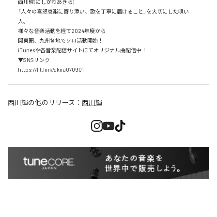
西川輝(にしかわあきら)

「人々の喜怒哀楽に寄り添い、歌を丁寧に届けること」を大切にした唄い
人。

様々な音楽活動を経て2024年度から

関東圏、九州各地でソロ活動開始！

iTunesや各音楽配信サイトにてオリジナル曲配信中！

▼SNSリンク

https://lit.link/akira070901
西川輝
の他のリリース：
西川輝