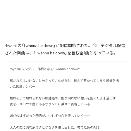
rhyz miiの「I wanna be down」が配信開始された。今回デジタル配信
された楽曲は、「I wanna be down」を含む全1曲となっている。
rhyz mii シングル10作目となる”I wanna be down”

惹かれてはいけないと分かっていながらも、抗えず惹かれてしまう感情を描
いたR&Bナンバー

触れそうで触れられない距離感や、割り切れない想いを抱えたまま過ごす一
夜を、メロウで艶のあるサウンドに乗せて表現している

遊びのはずだった関係が、少しずつ心を侵していく――

大人の恋に潜む危うさと切なさを映し出した、夜のためのR&B