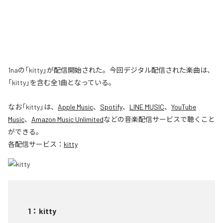
1naの「kitty」が配信開始された。今回デジタル配信された楽曲は、
「kitty」を含む全1曲となっている。
なお「
kitty
」は、
Apple Music
、
Spotify
、
LINE MUSIC
、
YouTube
Music
、
Amazon Music Unlimited
などの音楽配信サービスで聴くこと
ができる。
各配信サービス：
kitty
1
：
kitty