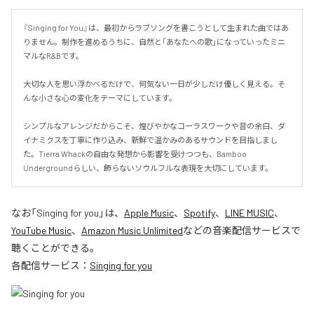
『Singing for You』は、最初からラブソングを書こうとして生まれた曲ではあ
りません。制作を進めるうちに、自然と「あなたへの歌」になっていったミニ
マルなR&Bです。

大切な人を思い浮かべるだけで、何気ない一日が少しだけ優しく見える。そ
んな小さな心の変化をテーマにしています。

シンプルなアレンジだからこそ、煌びやかなコーラスワークや音の余白、ダ
イナミクスを丁寧に作り込み、新鮮で温かみのあるサウンドを目指しまし
た。Tierra Whackの自由な発想から影響を受けつつも、Bamboo 
Undergroundらしい、飾らないソウルフルな表現を大切にしています。
なお「
Singing for you
」は、
Apple Music
、
Spotify
、
LINE MUSIC
、
YouTube Music
、
Amazon Music Unlimited
などの音楽配信サービスで
聴くことができる。
各配信サービス：
Singing for you