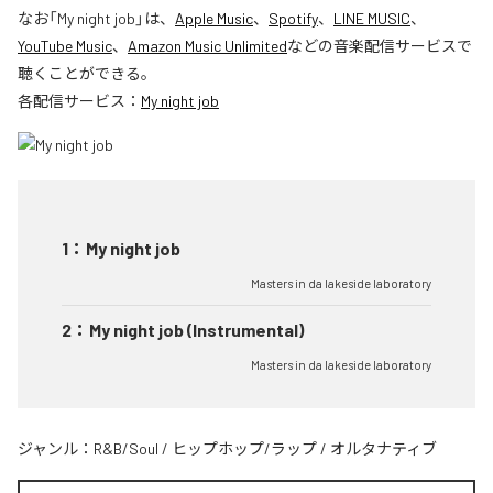
なお「
My night job
」は、
Apple Music
、
Spotify
、
LINE MUSIC
、
YouTube Music
、
Amazon Music Unlimited
などの音楽配信サービスで
聴くことができる。
各配信サービス：
My night job
1
：
My night job
Masters in da lakeside laboratory
2
：
My night job (Instrumental)
Masters in da lakeside laboratory
ジャンル：
R&B/Soul
/
ヒップホップ/ラップ
/
オルタナティブ