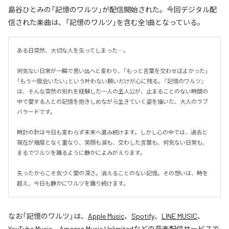
島谷ひとみの「記憶のワルツ」が配信開始された。今回デジタル配
信された楽曲は、「記憶のワルツ」を含む全1曲となっている。
ある日突然、大切な人を失ってしまった―。

何気ない日常が一瞬で思い出へと変わり、「もっと言葉を交わせばよかった」
「もう一度会いたい」という叶わない願いだけが心に残る。『記憶のワルツ』
は、そんな突然の別れを経験した一人の主人公が、止まることのない時間の
中で愛する人との記憶を抱きしめながら生きていく姿を描いた、大人のラブ
バラードです。

時計の針は今日も変わらず未来へ進み続けます。しかし心の中では、過去と
現在が幾度となく重なり、笑顔も涙も、交わした言葉も、何気ない日常も、
まるでワルツを踊るように静かによみがえります。

失ったからこそ気づく愛の深さ。消えることのない記憶。その想いは、時を
超え、今日も静かにワルツを踊り続けます。
なお「
記憶のワルツ
」は、
Apple Music
、
Spotify
、
LINE MUSIC
、
YouTube Music
、
Amazon Music Unlimited
などの音楽配信サービスで