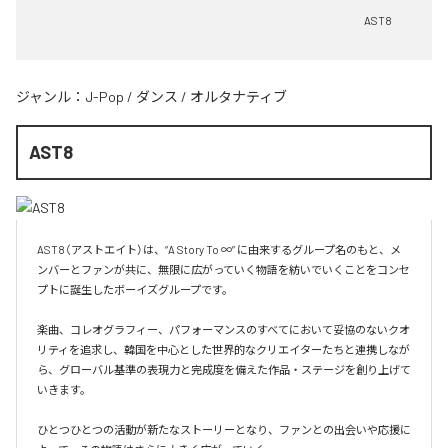
AST8
ジャンル：
J-Pop
/
ダンス
/
オルタナティブ
AST8
AST8（アストエイト）は、“A Story To ∞” に由来するグループ名のもと、メ
ンバーとファンが共に、無限に広がっていく物語を紡いでいくことをコンセ
プトに誕生したボーイズグループです。

楽曲、コレオグラフィー、パフォーマンスのすべてにおいて妥協のないクオ
リティを追求し、韓国を中心とした世界的なクリエイターたちと連携しなが
ら、グローバル基準の表現力と完成度を備えた作品・ステージを創り上げて
いきます。

ひとつひとつの活動が新たなストーリーとなり、ファンとの出会いや応援に