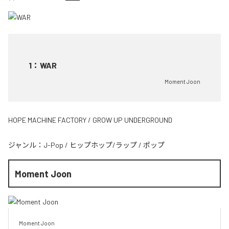
1
：
WAR
Moment Joon
HOPE MACHINE FACTORY / GROW UP UNDERGROUND
ジャンル：
J-Pop
/
ヒップホップ/ラップ
/
ポップ
Moment Joon
Moment Joon
