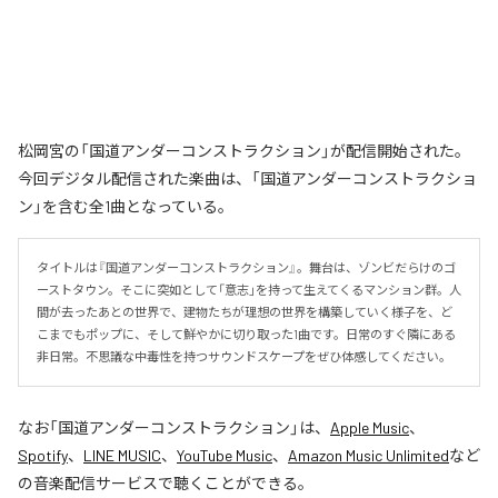
松岡宮の「国道アンダーコンストラクション」が配信開始された。
今回デジタル配信された楽曲は、「国道アンダーコンストラクショ
ン」を含む全1曲となっている。
タイトルは『国道アンダーコンストラクション』。舞台は、ゾンビだらけのゴ
ーストタウン。そこに突如として「意志」を持って生えてくるマンション群。人
間が去ったあとの世界で、建物たちが理想の世界を構築していく様子を、ど
こまでもポップに、そして鮮やかに切り取った1曲です。日常のすぐ隣にある
非日常。不思議な中毒性を持つサウンドスケープをぜひ体感してください。
なお「
国道アンダーコンストラクション
」は、
Apple Music
、
Spotify
、
LINE MUSIC
、
YouTube Music
、
Amazon Music Unlimited
など
の音楽配信サービスで聴くことができる。