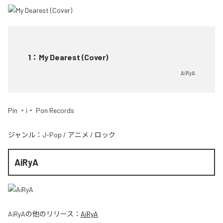
1
：
My Dearest (Cover)
AiRyA
Pin ・i・ Pon Records
ジャンル：
J-Pop
/
アニメ
/
ロック
AiRyA
AiRyA
の他のリリース：
AiRyA