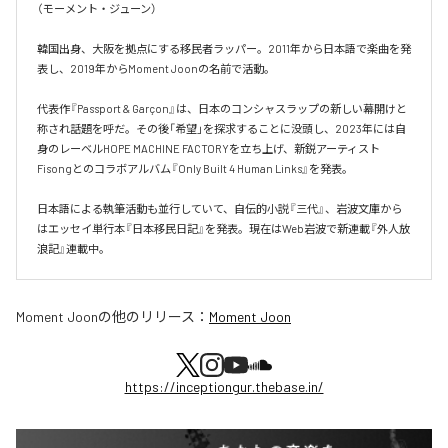
（モーメント・ジューン）

韓国出身、大阪を拠点にする移民者ラッパー。2011年から日本語で楽曲を発
表し、2019年からMoment Joonの名前で活動。

代表作『Passport & Garçon』は、日本のコンシャスラップの新しい幕開けと
称され話題を呼だ。その後「希望」を探求することに没頭し、2023年には自
身のレーベルHOPE MACHINE FACTORYを立ち上げ、新鋭アーティスト
Fisongとのコラボアルバム『Only Built 4 Human Links』を発表。

日本語による執筆活動も並行していて、自伝的小説『三代』、岩波文庫から
はエッセイ単行本『日本移民日記』を発表。現在はWeb岩波で新連載『外人放
浪記』連載中。
Moment Joon
の他のリリース：
Moment Joon
https://inceptiongur.thebase.in/