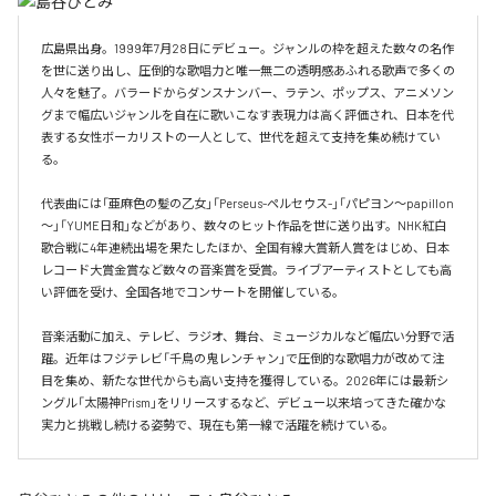
広島県出身。1999年7月28日にデビュー。ジャンルの枠を超えた数々の名作
を世に送り出し、圧倒的な歌唱力と唯一無二の透明感あふれる歌声で多くの
人々を魅了。バラードからダンスナンバー、ラテン、ポップス、アニメソン
グまで幅広いジャンルを自在に歌いこなす表現力は高く評価され、日本を代
表する女性ボーカリストの一人として、世代を超えて支持を集め続けてい
る。

代表曲には「亜麻色の髪の乙女」「Perseus-ペルセウス-」「パピヨン～papillon
～」「YUME日和」などがあり、数々のヒット作品を世に送り出す。NHK紅白
歌合戦に4年連続出場を果たしたほか、全国有線大賞新人賞をはじめ、日本
レコード大賞金賞など数々の音楽賞を受賞。ライブアーティストとしても高
い評価を受け、全国各地でコンサートを開催している。

音楽活動に加え、テレビ、ラジオ、舞台、ミュージカルなど幅広い分野で活
躍。近年はフジテレビ「千鳥の鬼レンチャン」で圧倒的な歌唱力が改めて注
目を集め、新たな世代からも高い支持を獲得している。2026年には最新シ
ングル「太陽神Prism」をリリースするなど、デビュー以来培ってきた確かな
実力と挑戦し続ける姿勢で、現在も第一線で活躍を続けている。