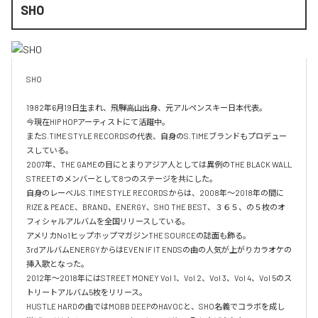
SHO
SHO 

1982年6月19日生まれ、飛騨高山出身、元アルペンスキー日本代表。

今現在HIP HOPアーティストにて活躍中。

またS.TIME STYLE RECORDSの代表、自身のS.TIMEブランドもプロデュー
スしている。

2007年、THE GAMEの目にとまりアジア人としては異例のTHE BLACK WALL 
STREETのメンバーとして8つのステージを共にした。

自身のレーベルS.TIME STYLE RECORDSからは、2008年〜2018年の間に
RIZE & PEACE、BRAND、ENERGY、SHO THE BEST、３６５、の５枚のオ
フィシャルアルバムを全国リリースしている。

アメリカNo1ヒップホップマガジンTHE SOURCEの誌面も飾る。

3rdアルバムENERGYからはEVEN IF IT ENDSの曲の人気が上がりカラオケの
挿入歌となった。

2012年〜2018年にはSTREET MONEY Vol 1、Vol 2、Vol 3、Vol 4、Vol 5のス
トリートアルバム5枚をリリース。

HUSTLE HARDの曲ではMOBB DEEPのHAVOCと、SHO名義でコラボを成し