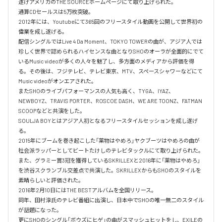
遂げアメリカのTHE SOURCEホームページにて取り上げられた。

通算CDセールスは5万枚突破。

2012年には、Youtubeにて365回のフリースタイル動画を公開して世界初の
偉業を成し遂げる。

配信シングルではLive 4 Da Moment、TOKYO TOWERの曲が、アジア人では
珍しく世界で認められるハイセンスな曲となりSHOのオーラが全面的にでて
いるMusic videoが多くの人々を魅了し、多方面のメディアから評価を得
る。その後は、フジテレビ、テレビ東京、MTV、スペースシャワーなどにて
Music videoがオンエアされた。

またSHOのライブパフォーマンスの人気も高く、TYGA、IYAZ、
NEWBOYZ、TRAVIS PORTER、ROSCOE DASH、WE ARE TOONZ、FATMAN 
SCOOPなどと共演をした。

SOULJA BOYとはアジア人初となるフリースタイルセッションを成し遂げ
る。

2015年にブームを巻き起こした「薬物はやめろ」ヤクブーツはやめろの曲が
社会派ラッパーとしてビートたけしのテレビタックルにて取り上げられた。

また、グラミー賞3冠を獲得しているSKRILLEXと2016年に「薬物はやめろ」
を渋谷スクランブル交差点で共演した。SKRILLEXからもSHOのスタイルを
素晴らしいと評価された。

2016年2月10日にはTHE BESTアルバムを全国リリース。

同年、田村淳氏のテレビ番組に出演し、日本中でSHOの唯一無二のスタイル
が話題になった。

更にSHOのシングル「ボウズにヒゲ」の曲がスマッシュヒットをし、EXILEの