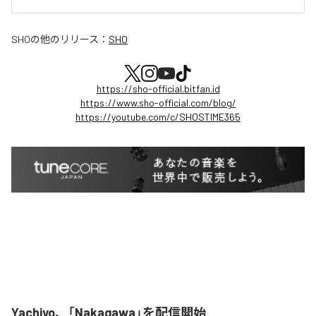
SHO
の他のリリース：
SHO
https://sho-official.bitfan.id
https://www.sho-official.com/blog/
https://youtube.com/c/SHOSTIME365
Yachiyo、「Nakagawa」を配信開始