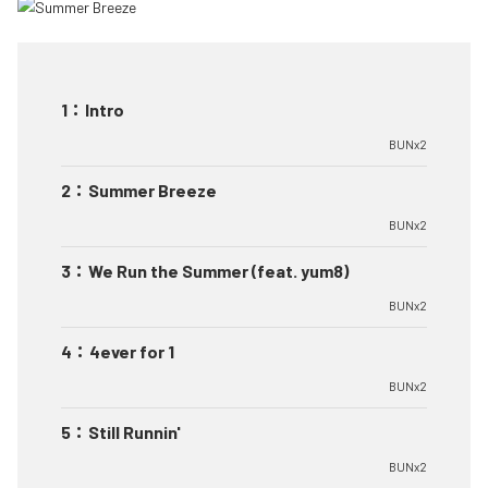
1
：
Intro
BUNx2
2
：
Summer Breeze
BUNx2
3
：
We Run the Summer (feat. yum8)
BUNx2
4
：
4ever for 1
BUNx2
5
：
Still Runnin'
BUNx2