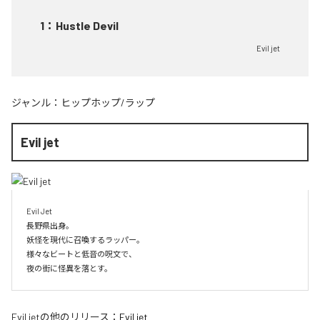
1
：
Hustle Devil
Evil jet
ジャンル：
ヒップホップ/ラップ
Evil jet
Evil Jet

長野県出身。

妖怪を現代に召喚するラッパー。

様々なビートと低音の呪文で、

夜の街に怪異を落とす。
Evil jet
の他のリリース：
Evil jet