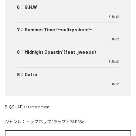
6
：
G.H.W
BUNx2
7
：
Summer Time 〜sultry vibes〜
BUNx2
8
：
Midnight Coastin' (feat. jweeos)
BUNx2
9
：
Outro
BUNx2
B-$QUAD entertainment
ジャンル：
ヒップホップ/ラップ
/
R&B/Soul