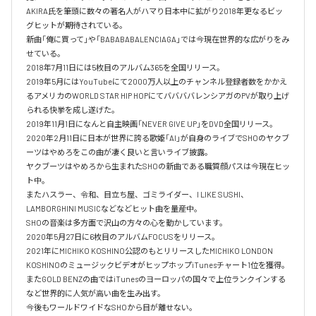
AKIRA氏を筆頭に数々の著名人がハマり日本中に拡がり2018年更なるビッ
グヒットが期待されている。

新曲「俺に買って」や「BABABABALENCIAGA」では今現在世界的な広がりをみ
せている。

2018年7月11日には5枚目のアルバム365を全国リリース。

2019年5月にはYouTubeにて2000万人以上のチャンネル登録者数をかかえ
るアメリカのWORLD STAR HIP HOPにてババババレンシアガのPVが取り上げ
られる快挙を成し遂げた。

2019年11月1日になんと自主映画「NEVER GIVE UP」をDVD全国リリース。

2020年2月11日に日本が世界に誇る歌姫「AI」が自身のライブでSHOのヤクブ
ーツはやめろをこの曲が凄く良いと言いライブ披露。

ヤクブーツはやめろから生まれたSHOの新曲である職質顔パスは今現在ヒッ
ト中。

またハスラー、令和、目立ち屋、ゴミライダー、I LIKE SUSHI、
LAMBORGHINI MUSICなどなどヒット曲を量産中。

SHOの音楽は多方面で沢山の方々の心を動かしています。

2020年5月27日に6枚目のアルバムFOCUSをリリース。

2021年にMICHIKO KOSHINO公認のもとリリースしたMICHIKO LONDON 
KOSHINOのミュージックビデオがヒップホップiTunesチャート1位を獲得。

またGOLD BENZの曲ではiTunesのヨーロッパの国々で上位ランクインする
など世界的に人気が高い曲を生み出す。

今後もワールドワイドなSHOから目が離せない。