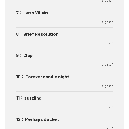
digestif
7
：
Less Villain
digestif
8
：
Brief Resolution
digestif
9
：
Clap
digestif
10
：
Forever candle night
digestif
11
：
suzzling
digestif
12
：
Perhaps Jacket
digestif