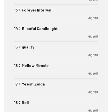
13
：
Forever Interval
digestif
14
：
Blissful Candlelight
digestif
15
：
quality
digestif
16
：
Mellow Miracle
digestif
17
：
Yeesh Zelda
digestif
18
：
Bell
digestif