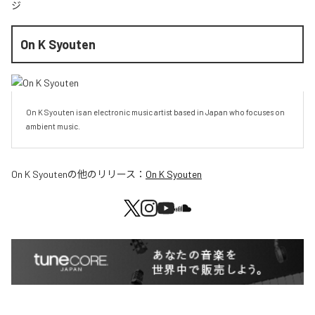
ジ
On K Syouten
On K Syouten is an electronic music artist based in Japan who focuses on 
ambient music.
On K Syouten
の他のリリース：
On K Syouten