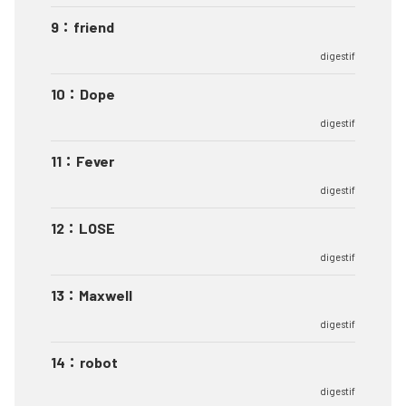
9
：
friend
digestif
10
：
Dope
digestif
11
：
Fever
digestif
12
：
LOSE
digestif
13
：
Maxwell
digestif
14
：
robot
digestif