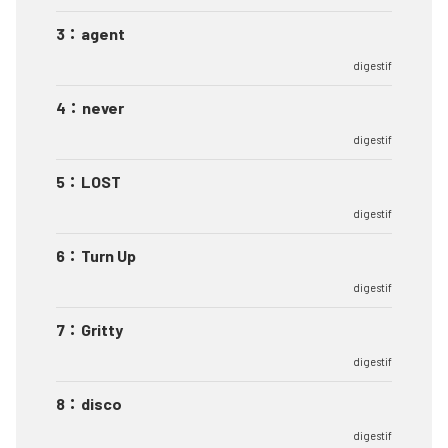
3
：
agent
digestif
4
：
never
digestif
5
：
LOST
digestif
6
：
Turn Up
digestif
7
：
Gritty
digestif
8
：
disco
digestif