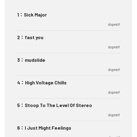
1
：
Sick Major
digestif
2
：
fast you
digestif
3
：
mudslide
digestif
4
：
High Voltage Chills
digestif
5
：
Stoop To The Level Of Stereo
digestif
6
：
I Just Might Feelings