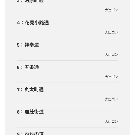
3
：
河原町通
大辻ゴン
4
：
花見小路通
大辻ゴン
5
：
神幸道
大辻ゴン
6
：
五条通
大辻ゴン
7
：
丸太町通
大辻ゴン
8
：
加茂街道
大辻ゴン
9
：
ねねの道