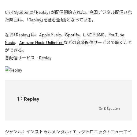
On K Syoutenの「Replay」が配信開始された。今回デジタル配信され
た楽曲は、「Replay」を含む全1曲となっている。
なお「
Replay
」は、
Apple Music
、
Spotify
、
LINE MUSIC
、
YouTube
Music
、
Amazon Music Unlimited
などの音楽配信サービスで聴くこと
ができる。
各配信サービス：
Replay
1
：
Replay
On K Syouten
ジャンル：
インストゥルメンタル
/
エレクトロニック
/
ニューエイ