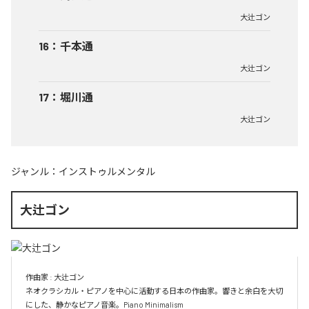
大辻ゴン
16
：
千本通
大辻ゴン
17
：
堀川通
大辻ゴン
ジャンル：
インストゥルメンタル
大辻ゴン
作曲家 : 大辻ゴン　

ネオクラシカル・ピアノを中心に活動する日本の作曲家。響きと余白を大切
にした、静かなピアノ音楽。Piano Minimalism