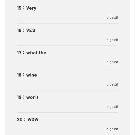
15
：
Very
digestif
16
：
VES
digestif
17
：
what the
digestif
18
：
wine
digestif
19
：
won't
digestif
20
：
WOW
digestif