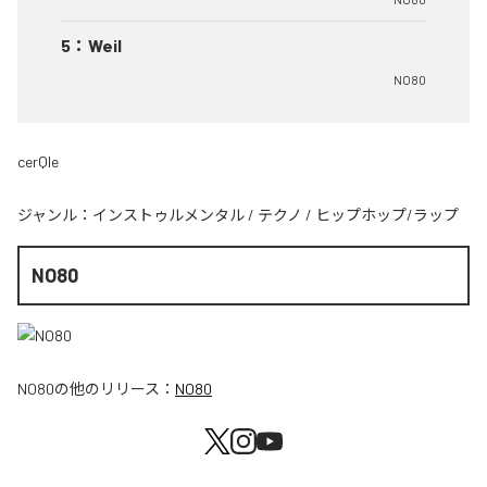
5
：
Weil
NO80
cerQle
ジャンル：
インストゥルメンタル
/
テクノ
/
ヒップホップ/ラップ
NO80
NO80
の他のリリース：
NO80