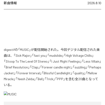
新曲情報
2026.8.10
digestifの「MUSIC」が配信開始された。今回デジタル配信された楽
曲は、「Sick Major」「fast you」「mudslide」「High Voltage Chills」
「Stoop To The Level Of Stereo」「I Just Might Feelings」「Less Villain」
「Brief Resolution」「Clap」「Forever candle night」「suzzling」「Perhaps
Jacket」「Forever Interval」「Blissful Candlelight」「quality」「Mellow
Miracle」「Yeesh Zelda」「Bell」「Trick」「PPP」を含む全20曲となって
いる。