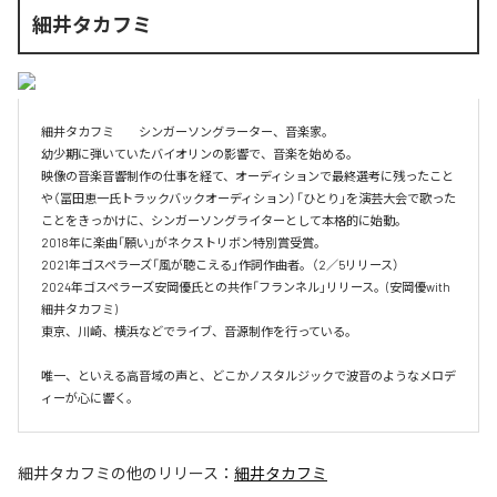
細井タカフミ
細井タカフミ　　シンガーソングラーター、音楽家。

幼少期に弾いていたバイオリンの影響で、音楽を始める。

映像の音楽音響制作の仕事を経て、オーディションで最終選考に残ったこと
や（冨田恵一氏トラックバックオーディション）「ひとり」を演芸大会で歌った
ことをきっかけに、シンガーソングライターとして本格的に始動。

2018年に楽曲「願い」がネクストリボン特別賞受賞。

2021年ゴスペラーズ「風が聴こえる」作詞作曲者。（2／5リリース）

2024年ゴスペラーズ安岡優氏との共作「フランネル」リリース。(安岡優with
細井タカフミ)

東京、川崎、横浜などでライブ、音源制作を行っている。

唯一、といえる高音域の声と、どこかノスタルジックで波音のようなメロデ
ィーが心に響く。
細井タカフミ
の他のリリース：
細井タカフミ