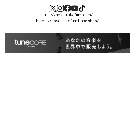
http://hosoitakafumi.com/
https://hosoitakafum.base.shop/