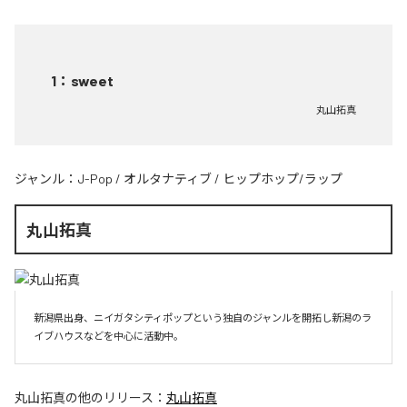
1
：
sweet
丸山拓真
ジャンル：
J-Pop
/
オルタナティブ
/
ヒップホップ/ラップ
丸山拓真
新潟県出身、ニイガタシティポップという独自のジャンルを開拓し新潟のラ
イブハウスなどを中心に活動中。
丸山拓真
の他のリリース：
丸山拓真