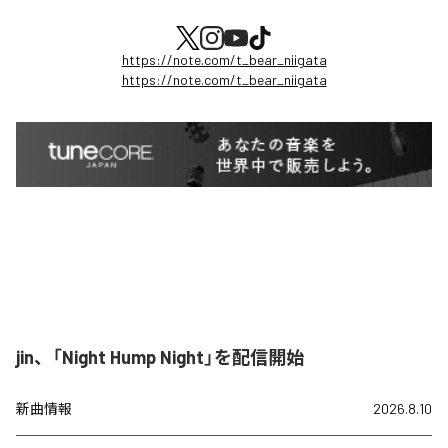
https://note.com/t_bear_niigata
https://note.com/t_bear_niigata
jin、「Night Hump Night」を配信開始
新曲情報
2026.8.10