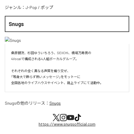
ジャンル：
J-Pop
/
ポップ
Snugs
桑原健次、杉田ゆういちろう、SEIICHI、橋場万寿男の

4Vocalで構成される4人組ボーカルグループ。

それぞれの全く異なる声質を織り交ぜ、

「等身大で飾らず熱いメッセージ」をモットーに

全国各地のライブハウスやイベント、路上ライブにて活動中。
Snugs
の他のリリース：
Snugs
https://www.snugsofficial.com