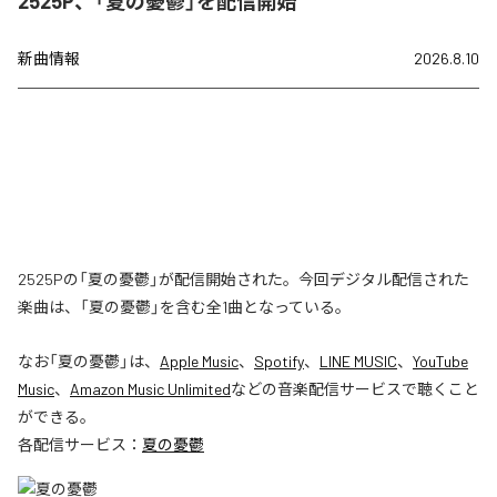
2525P、「夏の憂鬱」を配信開始
新曲情報
2026.8.10
2525Pの「夏の憂鬱」が配信開始された。今回デジタル配信された
楽曲は、「夏の憂鬱」を含む全1曲となっている。
なお「
夏の憂鬱
」は、
Apple Music
、
Spotify
、
LINE MUSIC
、
YouTube
Music
、
Amazon Music Unlimited
などの音楽配信サービスで聴くこと
ができる。
各配信サービス：
夏の憂鬱