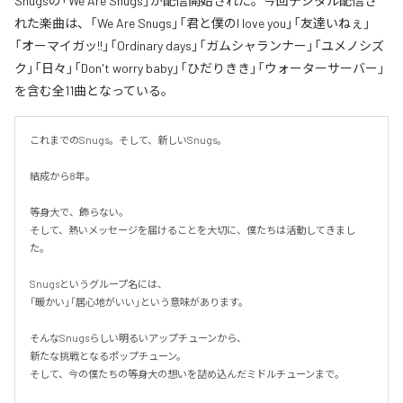
Snugsの「We Are Snugs」が配信開始された。今回デジタル配信さ
れた楽曲は、「We Are Snugs」「君と僕のI love you」「友達いねぇ」
「オーマイガッ!!」「Ordinary days」「ガムシャランナー」「ユメノシズ
ク」「日々」「Don't worry baby」「ひだりきき」「ウォーターサーバー」
を含む全11曲となっている。
これまでのSnugs。そして、新しいSnugs。

結成から8年。

等身大で、飾らない。

そして、熱いメッセージを届けることを大切に、僕たちは活動してきまし
た。

Snugsというグループ名には、

「暖かい」「居心地がいい」という意味があります。

そんなSnugsらしい明るいアップチューンから、

新たな挑戦となるポップチューン。

そして、今の僕たちの等身大の想いを詰め込んだミドルチューンまで。
