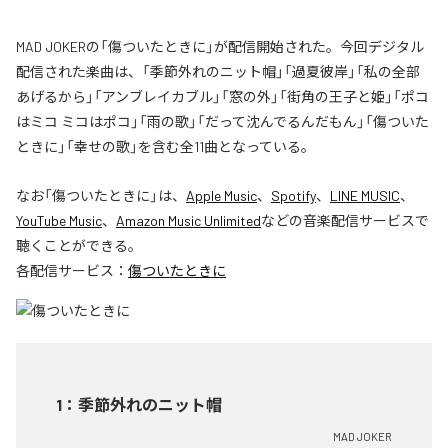
MAD JOKERの「傷ついたときに」が配信開始された。今回デジタル
配信された楽曲は、「季節外れのニット帽」「過夏彼岸」「私の全部
あげるから」「アンブレイカブル」「窓の外」「街角の王子と姫」「ポコ
はミコ ミコはポコ」「雨の歌」「だって沈んでるんだもん」「傷ついた
ときに」「幸せの歌」を含む全11曲となっている。
なお「
傷ついたときに
」は、
Apple Music
、
Spotify
、
LINE MUSIC
、
YouTube Music
、
Amazon Music Unlimited
などの音楽配信サービスで
聴くことができる。
各配信サービス：
傷ついたときに
1
：
季節外れのニット帽
MAD JOKER