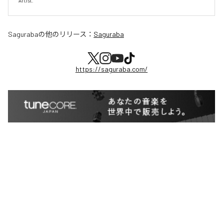
Artist.
Saguraba
の他のリリース：
Saguraba
https://saguraba.com/