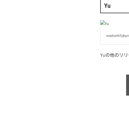
Yu
mdzfjmfk7j@pri
Yu
の他のリリ