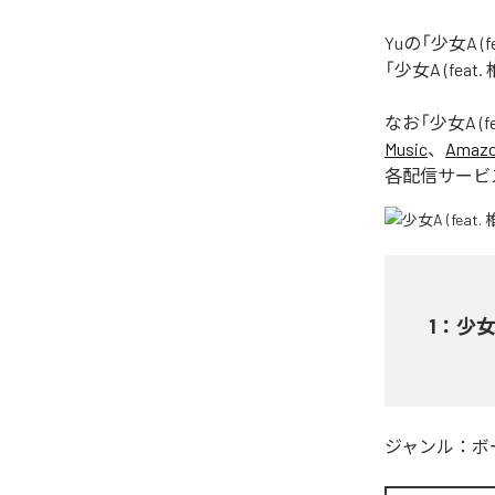
Yuの「少女A 
「少女A (fea
なお「
少女A (f
Music
、
Amazon
各配信サービ
1
：
少女A
ジャンル：
ボ