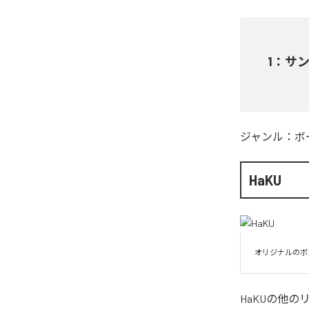
1
：
サン
ジャンル：
ボ
HaKU
オリジナルのボ
HaKU
の他の