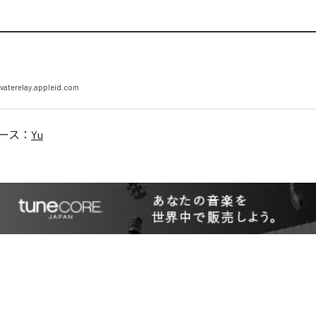
vaterelay.appleid.com
ース：
Yu