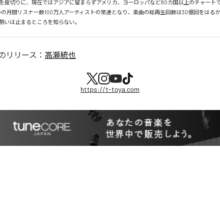
を皮切りに、現在ではアジアに留まらずアメリカ、ヨーロッパなど80カ国以上のチャートで
tifyの月間リスナー数100万人アーティストの常連となり、楽曲の総再生回数は30億回をはる
勢いは止まるところを知らない。
のリリース：
高瀬統也
https://t-toya.com