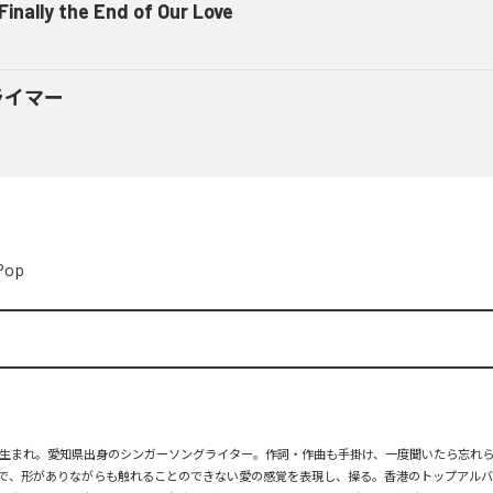
 Finally the End of Our Love
ライマー
Pop
月26日生まれ。愛知県出身のシンガーソングライター。作詞・作曲も手掛け、一度聞いたら忘れ
で、形がありながらも触れることのできない愛の感覚を表現し、操る。香港のトップアルバ