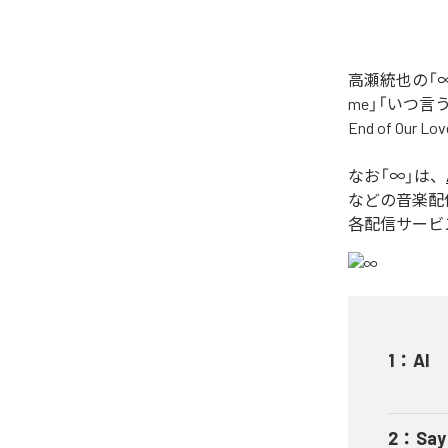
高瀬統也の「∞
me」「いつ言う？」
End of O
なお「
∞
」は、
などの音楽配
各配信サービ
1
：
AI
2
：
Say