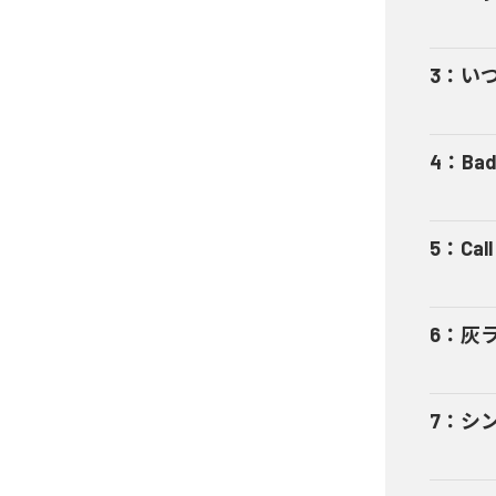
3
：
い
4
：
Bad
5
：
Cal
6
：
灰
7
：
シ