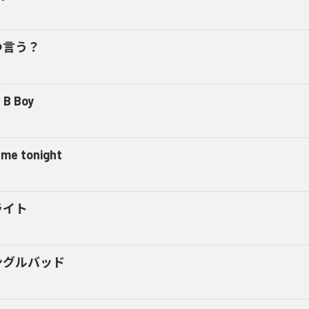
つ言う？
 B Boy
l me tonight
ライト
ングルバッド