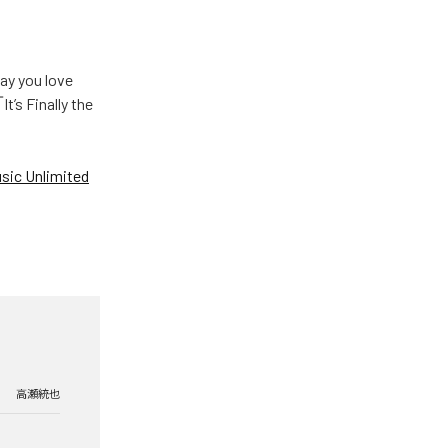
u love
Finally the
ic Unlimited
高瀬統也