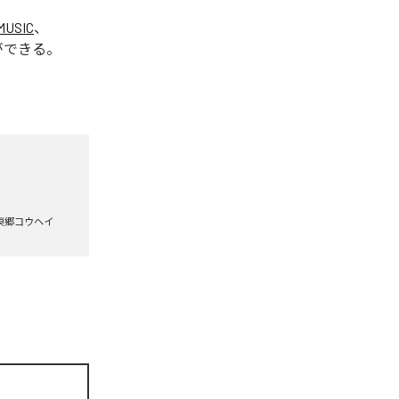
MUSIC
、
ができる。
東郷コウヘイ