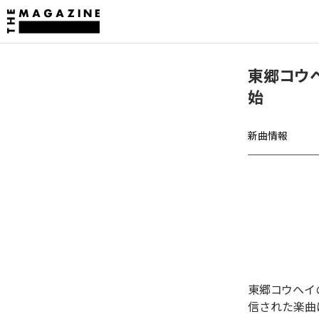
東郷コウヘイ
始
新曲情報
東郷コウヘイの「
信された楽曲は、