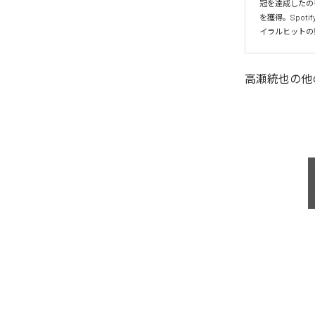
冠を達成したの
を獲得。Spo
イラルヒットの
高瀬統也
の他