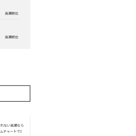
高瀬統也
高瀬統也
られない高瀬なら
ムチャートで3