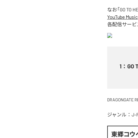
なお「
GO TO H
YouTube Music
各配信サービ
1
：
GO 
DRAGONGATE R
ジャンル：
J-
東郷コウ