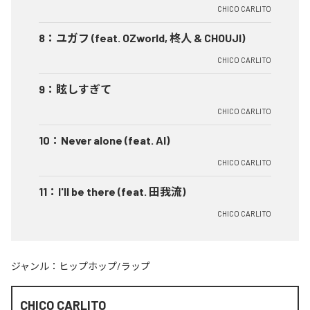
CHICO CARLITO
8
：
ユガフ (feat. OZworld, 柊人 & CHOUJI)
CHICO CARLITO
9
：
眩しすぎて
CHICO CARLITO
10
：
Never alone (feat. AI)
CHICO CARLITO
11
：
I'll be there (feat. 田我流)
CHICO CARLITO
ジャンル：
ヒップホップ/ラップ
CHICO CARLITO