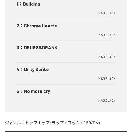
1
：
Building
MAD BLACK
2
：
Chrome Hearts
MAD BLACK
3
：
DRUGS&DRANK
MAD BLACK
4
：
Dirty Sprite
MAD BLACK
5
：
No more cry
MAD BLACK
ジャンル：
ヒップホップ/ラップ
/
ロック
/
R&B/Soul