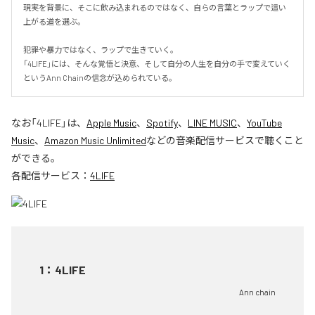
現実を背景に、そこに飲み込まれるのではなく、自らの言葉とラップで這い
上がる道を選ぶ。

犯罪や暴力ではなく、ラップで生きていく。

「4LIFE」には、そんな覚悟と決意、そして自分の人生を自分の手で変えていく
というAnn Chainの信念が込められている。
なお「
4LIFE
」は、
Apple Music
、
Spotify
、
LINE MUSIC
、
YouTube
Music
、
Amazon Music Unlimited
などの音楽配信サービスで聴くこと
ができる。
各配信サービス：
4LIFE
1
：
4LIFE
Ann chain