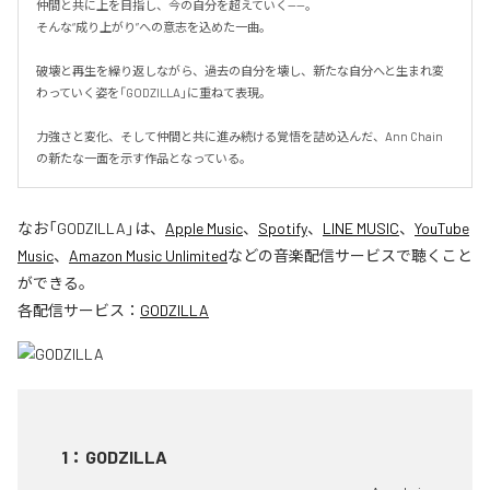
仲間と共に上を目指し、今の自分を超えていく——。

そんな“成り上がり”への意志を込めた一曲。

破壊と再生を繰り返しながら、過去の自分を壊し、新たな自分へと生まれ変
わっていく姿を「GODZILLA」に重ねて表現。

力強さと変化、そして仲間と共に進み続ける覚悟を詰め込んだ、Ann Chain
の新たな一面を示す作品となっている。
なお「
GODZILLA
」は、
Apple Music
、
Spotify
、
LINE MUSIC
、
YouTube
Music
、
Amazon Music Unlimited
などの音楽配信サービスで聴くこと
ができる。
各配信サービス：
GODZILLA
1
：
GODZILLA