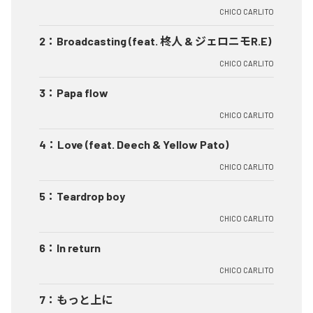
CHICO CARLITO
2
：
Broadcasting (feat. 柊人 & ジェロニモR.E)
CHICO CARLITO
3
：
Papa flow
CHICO CARLITO
4
：
Love (feat. Deech & Yellow Pato)
CHICO CARLITO
5
：
Teardrop boy
CHICO CARLITO
6
：
In return
CHICO CARLITO
7
：
もっと上に