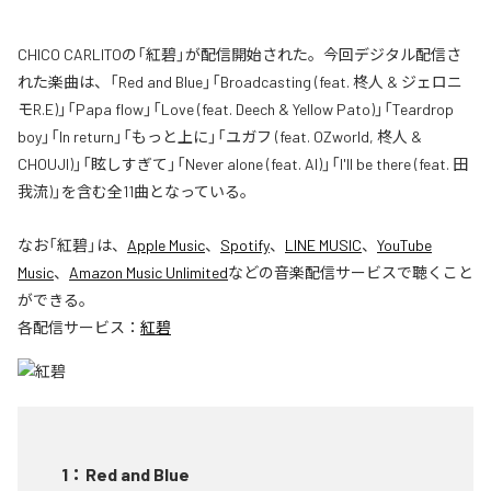
CHICO CARLITOの「紅碧」が配信開始された。今回デジタル配信さ
れた楽曲は、「Red and Blue」「Broadcasting (feat. 柊人 & ジェロニ
モR.E)」「Papa flow」「Love (feat. Deech & Yellow Pato)」「Teardrop
boy」「In return」「もっと上に」「ユガフ (feat. OZworld, 柊人 &
CHOUJI)」「眩しすぎて」「Never alone (feat. AI)」「I'll be there (feat. 田
我流)」を含む全11曲となっている。
なお「
紅碧
」は、
Apple Music
、
Spotify
、
LINE MUSIC
、
YouTube
Music
、
Amazon Music Unlimited
などの音楽配信サービスで聴くこと
ができる。
各配信サービス：
紅碧
1
：
Red and Blue