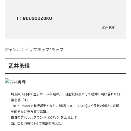
1
：
BOUSOUZOKU
武井勇輝
ジャンル：
ヒップホップ/ラップ
武井勇輝
埼玉県川口市で生まれ、少年期は川口連合総隊長として喧嘩に明け暮れた日
常を過ごす。

THE outsiderで看板選手となり、雑誌[SOUL JAPAN]など多数の雑誌で表紙
を飾るなど多方面で活躍。

自身のアパレルブランド「CORVO」を立ち上げ

西川口と渋谷109-2で店舗を構えた。
