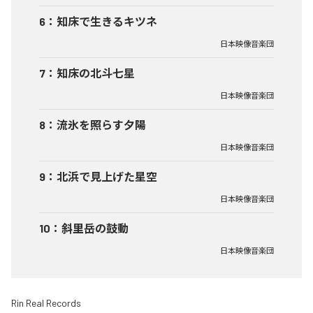
6
：
知床で生きるキツネ
日本映像音楽団
7
：
知床の北斗七星
日本映像音楽団
8
：
流氷を照らす夕陽
日本映像音楽団
9
：
北浜で見上げた星空
日本映像音楽団
10
：
斜里岳の鼓動
日本映像音楽団
Rin Real Records