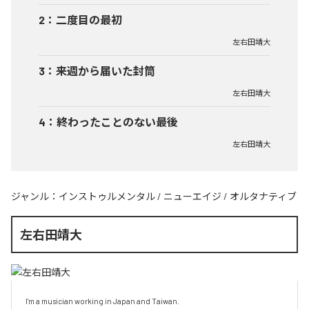
2
：
二度目の最初
左右田靖大
3
：
来週から届いた封筒
左右田靖大
4
：
終わったことのない最後
左右田靖大
ジャンル：
インストゥルメンタル
/
ニューエイジ
/
オルタナティブ
左右田靖大
I'm a musician working in Japan and Taiwan.
