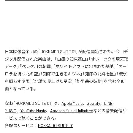
日本映像音楽団の「HOKKAIDO SUITE 01」が配信開始された。今回デ
ジタル配信された楽曲は、「白銀の知床連山」「オホーツクの環天頂
アーク」「ペレケ川の朝靄」「ホワイトアウトに包まれた基地」「オー
ロラを待つ北の空」「知床で生きるキツネ」「知床の北斗七星」「流氷
を照らす夕陽」「北浜で見上げた星空」「斜里岳の鼓動」を含む全10
曲となっている。
なお「
HOKKAIDO SUITE 01
」は、
Apple Music
、
Spotify
、
LINE
MUSIC
、
YouTube Music
、
Amazon Music Unlimited
などの音楽配信サ
ービスで聴くことができる。
各配信サービス：
HOKKAIDO SUITE 01