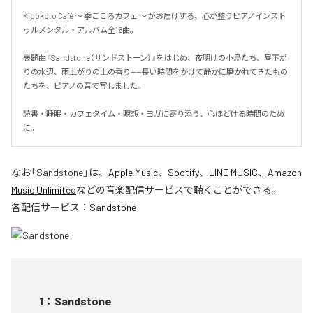
Kigokoro Café 〜 季ごころカフェ 〜 がお届けする、心が整うピアノインスト
ゥルメンタル・アルバム全16曲。

表題曲『Sandstone（サンドストーン）』をはじめ、夜明けの小鳥たち、昼下が
りの水辺、雨上がりの土の香り——長い時間をかけて静かに磨かれてきたもの
たちを、ピアノの音で写しました。

読書・睡眠・カフェタイム・瞑想・ヨガに寄り添う、心ほどける時間のため
に。
なお「
Sandstone
」は、
Apple Music
、
Spotify
、
LINE MUSIC
、
Amazon
Music Unlimited
などの音楽配信サービスで聴くことができる。
各配信サービス：
Sandstone
1
：
Sandstone