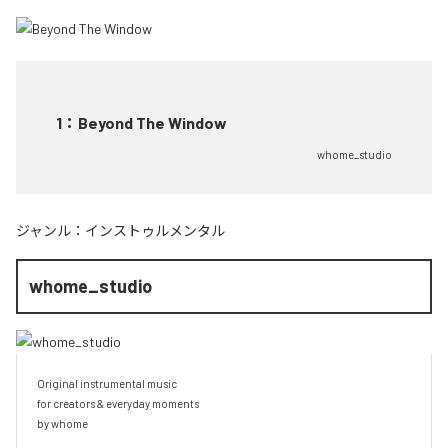
1
：
Beyond The Window
whome_studio
ジャンル：
インストゥルメンタル
whome_studio
Original instrumental music

for creators & everyday moments

by whome