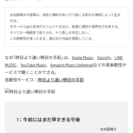
左右田靖大の音楽は、指先と機材のあいだで起こる変化の連続によって生ま
れる。

ギターから出た信号がエフェクトを巡り、制御と偶然の境界を行き来する。

すべては一発録音で捉えられ、やり直しは存在しない。

この即時性を保ったまま、彼は日々作品を更新している。
なお「
昨日より遠い明日の手前
」は、
Apple Music
、
Spotify
、
LINE
MUSIC
、
YouTube Music
、
Amazon Music Unlimited
などの音楽配信サ
ービスで聴くことができる。
各配信サービス：
昨日より遠い明日の手前
1
：
午前にはまだ早すぎる午後
左右田靖大