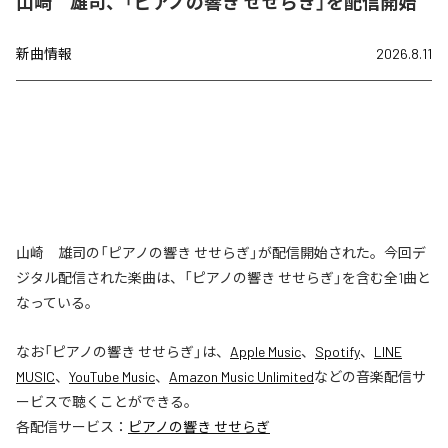
山崎 雄司、「ピアノの響き せせらぎ」を配信開始
新曲情報
2026.8.11
山崎 雄司の「ピアノの響き せせらぎ」が配信開始された。今回デ
ジタル配信された楽曲は、「ピアノの響き せせらぎ」を含む全1曲と
なっている。
なお「
ピアノの響き せせらぎ
」は、
Apple Music
、
Spotify
、
LINE
MUSIC
、
YouTube Music
、
Amazon Music Unlimited
などの音楽配信サ
ービスで聴くことができる。
各配信サービス：
ピアノの響き せせらぎ