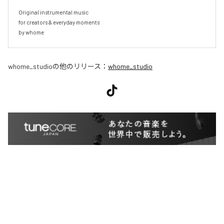
Original instrumental music

for creators & everyday moments

by whome
whome_studio
の他のリリース：
whome_studio