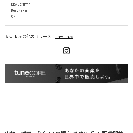
REAL EMPTY

Beat Maker

OKI
Raw Haze
の他のリリース：
Raw Haze