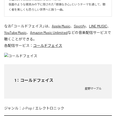
仮面のような微笑みの下に隠された「感情なき心」というテーマを通して、聴
く者を美しくも恐ろしい世界へと誘う一曲。
なお「
コールドフェイス
」は、
Apple Music
、
Spotify
、
LINE MUSIC
、
YouTube Music
、
Amazon Music Unlimited
などの音楽配信サービスで
聴くことができる。
各配信サービス：
コールドフェイス
1
：
コールドフェイス
星野マーブル
ジャンル：
J-Pop
/
エレクトロニック