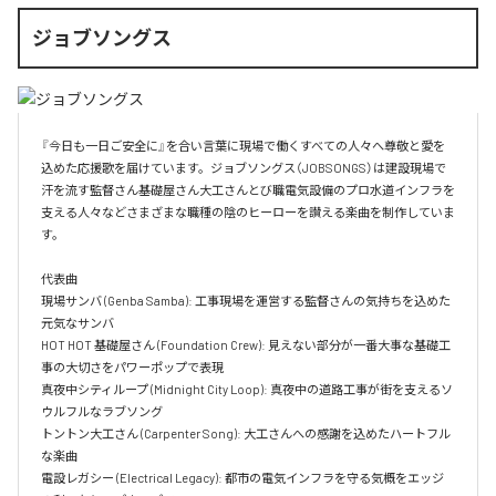
ジョブソングス
『今日も一日ご安全に』を合い言葉に現場で働くすべての人々へ尊敬と愛を
込めた応援歌を届けています。ジョブソングス（JOBSONGS）は建設現場で
汗を流す監督さん基礎屋さん大工さんとび職電気設備のプロ水道インフラを
支える人々などさまざまな職種の陰のヒーローを讃える楽曲を制作していま
す。

代表曲  

現場サンバ (Genba Samba): 工事現場を運営する監督さんの気持ちを込めた
元気なサンバ  

HOT HOT 基礎屋さん (Foundation Crew): 見えない部分が一番大事な基礎工
事の大切さをパワーポップで表現  

真夜中シティループ (Midnight City Loop): 真夜中の道路工事が街を支えるソ
ウルフルなラブソング  

トントン大工さん (Carpenter Song): 大工さんへの感謝を込めたハートフル
な楽曲  

電設レガシー (Electrical Legacy): 都市の電気インフラを守る気概をエッジ