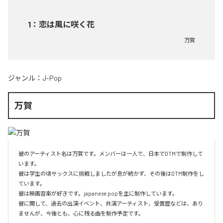
1
：
恋は風に咲く花
万賀
ジャンル：
J-Pop
万賀
彼のアーティスト名は万賀です。メンバーは一人で、日本でDTMで制作して
います。

彼は学生の頃サックスに挑戦しましたが息が続かず、その後はDTM制作をし
ています。

彼は映画音楽が好きです。japanese popを主に制作しています。

彼に関して、過去の出演イベント、共演アーティスト、受賞歴などは、あり
ませんが、今後とも、心に残る曲を制作予定です。