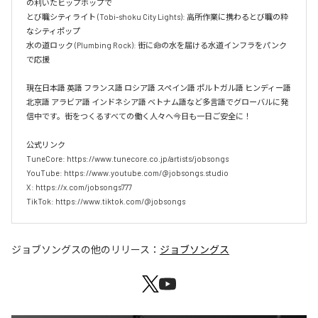
の利いたヒップホップで  

とび職シティライト (Tobi-shoku City Lights): 高所作業に携わるとび職の粋
なシティポップ  

水の道ロック (Plumbing Rock): 街に命の水を届ける水道インフラをパンク
で応援

現在日本語 英語 フランス語 ロシア語 スペイン語 ポルトガル語 ヒンディー語 
北京語 アラビア語 インドネシア語 ベトナム語など多言語でグローバルに発
信中です。街をつくるすべての働く人々へ今日も一日ご安全に！

公式リンク

TuneCore: https://www.tunecore.co.jp/artists/jobsongs

YouTube: https://www.youtube.com/@jobsongs.studio

X: https://x.com/jobsongs777

TikTok: https://www.tiktok.com/@jobsongs
ジョブソングス
の他のリリース：
ジョブソングス