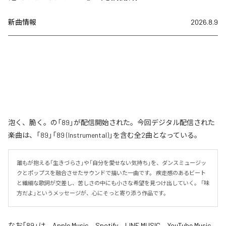
新曲情報
2026.8.9
泡く、脆く。の「89」が配信開始された。今回デジタル配信された
楽曲は、「89」「89 (Instrumental)」を含む全2曲となっている。
誰もが抱える「生きづらさ」や「自分を愛せない気持ち」を、ダンスミュージッ
クとポップスを融合させたサウンドで描いた一曲です。 疾走感のあるビート
と繊細な歌詞が交差し、苦しさの中にも小さな希望を見つけ出していく。 「味
方だよ」というメッセージが、心にそっと寄り添う作品です。
なお「
89
」は、
Apple Music
、
Spotify
、
LINE MUSIC
、
YouTube Music
、