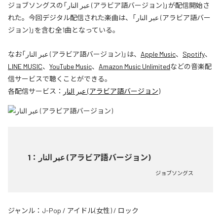
ジョブソングスの「عبر النار (アラビア語バージョン)」が配信開始さ
れた。今回デジタル配信された楽曲は、「عبر النار (アラビア語バー
ジョン)」を含む全1曲となっている。
なお「
عبر النار (アラビア語バージョン)
」は、
Apple Music
、
Spotify
、
LINE MUSIC
、
YouTube Music
、
Amazon Music Unlimited
などの音楽配
信サービスで聴くことができる。
各配信サービス：
عبر النار (アラビア語バージョン)
1
：
عبر النار (アラビア語バージョン)
ジョブソングス
ジャンル：
J-Pop
/
アイドル(女性)
/
ロック