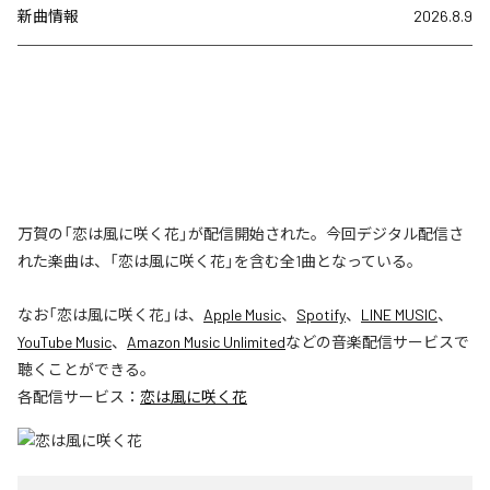
新曲情報
2026.8.9
万賀の「恋は風に咲く花」が配信開始された。今回デジタル配信さ
れた楽曲は、「恋は風に咲く花」を含む全1曲となっている。
なお「
恋は風に咲く花
」は、
Apple Music
、
Spotify
、
LINE MUSIC
、
YouTube Music
、
Amazon Music Unlimited
などの音楽配信サービスで
聴くことができる。
各配信サービス：
恋は風に咲く花