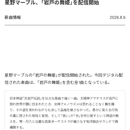
星野マーブル、「岩戸の舞姫」を配信開始
新曲情報
2026.8.9
星野マーブルの「岩戸の舞姫」が配信開始された。今回デジタル配
信された楽曲は、「岩戸の舞姫」を含む全1曲となっている。
日本神話「天岩戸伝説」を壮大な楽曲で描く一曲。太陽神アマテラスが岩戸に
隠れ世界が闇に包まれたとき、女神アメノウズメは恐れることなく舞を踊
り、その姿を笑われながらも決して品格を崩さなかった。愚かに見える行為
の裏に隠された知性と覚悟、そして「笑い」が「光」を呼び戻すという神話の教
えを、琴・尺八と壮麗な弦楽オーケストラが織りなす和洋融合サウンドで再
構築する。