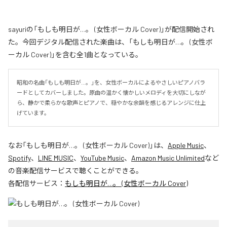
sayuriの「もしも明日が…。 (女性ボーカル Cover)」が配信開始され
た。今回デジタル配信された楽曲は、「もしも明日が…。 (女性ボ
ーカル Cover)」を含む全1曲となっている。
昭和の名曲「もしも明日が…。」を、女性ボーカルによるやさしいピアノバラ
ードとしてカバーしました。原曲の温かく懐かしいメロディを大切にしなが
ら、静かで柔らかな歌声とピアノで、穏やかな余韻を感じるアレンジに仕上
げています。
なお「
もしも明日が…。 (女性ボーカル Cover)
」は、
Apple Music
、
Spotify
、
LINE MUSIC
、
YouTube Music
、
Amazon Music Unlimited
など
の音楽配信サービスで聴くことができる。
各配信サービス：
もしも明日が…。 (女性ボーカル Cover)