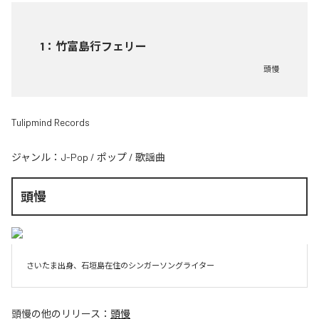
1
：
竹富島行フェリー
頭慢
Tulipmind Records
ジャンル：
J-Pop
/
ポップ
/
歌謡曲
頭慢
さいたま出身、石垣島在住のシンガーソングライター
頭慢
の他のリリース：
頭慢