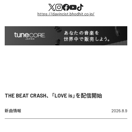
https://davincist.bhodhit.co.jp/
THE BEAT CRASH、「LOVE is」を配信開始
新曲情報
2026.8.9