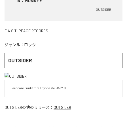
13
：
MONKEY
OUTSIDER
E.A.S.T. PEACE RECORDS
ジャンル：
ロック
OUTSIDER
Hardcore Punk from Toyohashi, JAPAN
OUTSIDER
の他のリリース：
OUTSIDER