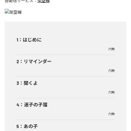
各配信サービス：
架空線
1
：
はじめに
六時
2
：
リマインダー
六時
3
：
聞くよ
六時
4
：
迷子の子猫
六時
5
：
あの子