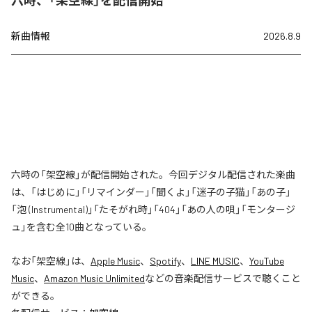
六時、「架空線」を配信開始
新曲情報
2026.8.9
六時の「架空線」が配信開始された。今回デジタル配信された楽曲
は、「はじめに」「リマインダー」「聞くよ」「迷子の子猫」「あの子」
「泡 (Instrumental)」「たそがれ時」「404」「あの人の唄」「モンタージ
ュ」を含む全10曲となっている。
なお「
架空線
」は、
Apple Music
、
Spotify
、
LINE MUSIC
、
YouTube
Music
、
Amazon Music Unlimited
などの音楽配信サービスで聴くこと
ができる。