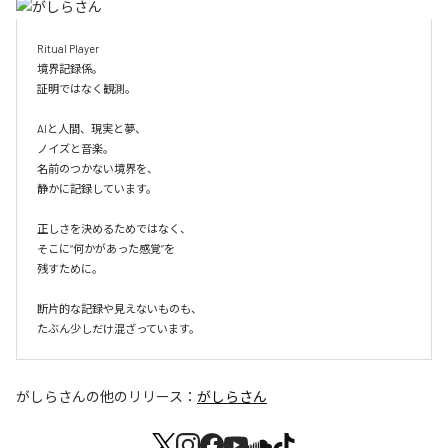
Ritual Player

境界記録係。

証明ではなく観測。

AIと人間、現実と夢、

ノイズと音楽。

名前のつかない境界を、

静かに記録しています。

正しさを決めるためではなく、

そこに“何かがあった感覚”を

残すために。

断片的な記録や見えないものも、

たぶん少しだけ混ざっています。
がしらさん
の他のリリース：
がしらさん