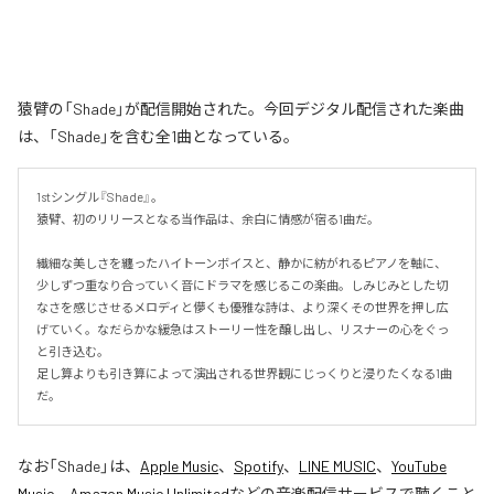
猿臂の「Shade」が配信開始された。今回デジタル配信された楽曲
は、「Shade」を含む全1曲となっている。
1stシングル『Shade』。

猿臂、初のリリースとなる当作品は、余白に情感が宿る1曲だ。

繊細な美しさを纏ったハイトーンボイスと、静かに紡がれるピアノを軸に、
少しずつ重なり合っていく音にドラマを感じるこの楽曲。しみじみとした切
なさを感じさせるメロディと儚くも優雅な詩は、より深くその世界を押し広
げていく。なだらかな緩急はストーリー性を醸し出し、リスナーの心をぐっ
と引き込む。

足し算よりも引き算によって演出される世界観にじっくりと浸りたくなる1曲
だ。
なお「
Shade
」は、
Apple Music
、
Spotify
、
LINE MUSIC
、
YouTube
Music
、
Amazon Music Unlimited
などの音楽配信サービスで聴くこと