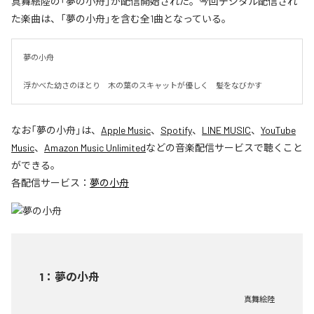
真舞絵陸の「夢の小舟」が配信開始された。今回デジタル配信され
た楽曲は、「夢の小舟」を含む全1曲となっている。
夢の小舟　

浮かべた幼さのほとり　木の葉のスキャットが優しく　髪をなびかす
なお「
夢の小舟
」は、
Apple Music
、
Spotify
、
LINE MUSIC
、
YouTube
Music
、
Amazon Music Unlimited
などの音楽配信サービスで聴くこと
ができる。
各配信サービス：
夢の小舟
1
：
夢の小舟
真舞絵陸