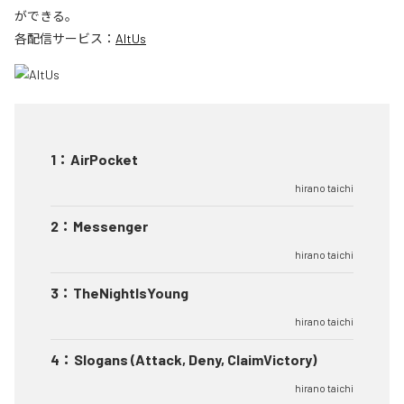
ができる。
各配信サービス：
AltUs
1
：
AirPocket
hirano taichi
2
：
Messenger
hirano taichi
3
：
TheNightIsYoung
hirano taichi
4
：
Slogans (Attack, Deny, ClaimVictory)
hirano taichi