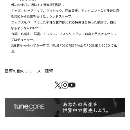
 都内を中心に活動する音楽家「猿臂」。

 ジャズ、ヒップホップ、クラシック、民族音楽、アンビエントなど多岐に渡
る音楽から影響を受けたサウンドスケープ。

 ポップスをベースにした多様な世界観に乗る特異性を持った歌詞は、癖に
なるような味わいが。

 作詞、作編曲、演奏、ミックス、マスタリングまで自身で手掛けるセルフ
プロデューサー。

活動開始からわずか一年で、FUJI ROCK FESTIVAL のROOKIE A GOGO に出
演。
猿臂
の他のリリース：
猿臂