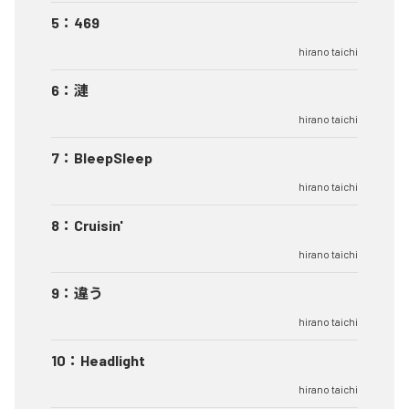
5
：
469
hirano taichi
6
：
漣
hirano taichi
7
：
BleepSleep
hirano taichi
8
：
Cruisin'
hirano taichi
9
：
違う
hirano taichi
10
：
Headlight
hirano taichi