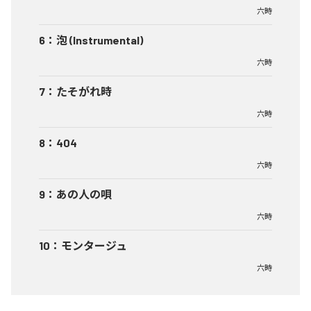
六時
6
：
泡 (Instrumental)
六時
7
：
たそがれ時
六時
8
：
404
六時
9
：
あの人の唄
六時
10
：
モンタージュ
六時