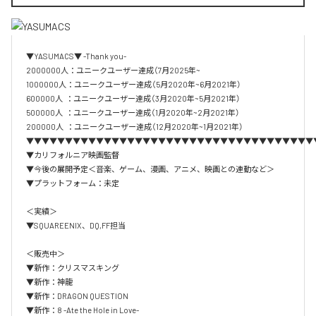
▼YASUMACS▼ -Thank you-

2000000人：ユニークユーザー達成（7月2025年~

1000000人：ユニークユーザー達成（5月2020年~6月2021年）

600000人  ：ユニークユーザー達成（3月2020年~5月2021年）

500000人  ：ユニークユーザー達成（1月2020年~2月2021年）

200000人  ：ユニークユーザー達成（12月2020年~1月2021年）

▼▼▼▼▼▼▼▼▼▼▼▼▼▼▼▼▼▼▼▼▼▼▼▼▼▼▼▼▼▼▼▼▼▼▼▼▼
▼カリフォルニア映画監督

▼今後の展開予定＜音楽、ゲーム、漫画、アニメ、映画との連動など＞

▼プラットフォーム：未定

＜実績＞

▼SQUAREENIX、DQ,FF担当

＜販売中＞

▼新作：クリスマスキング

▼新作：神龍

▼新作：DRAGON QUESTION

▼新作：8 -Ate the Hole in Love-
