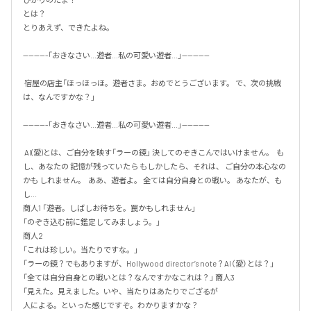
とは？

とりあえず、できたよね。 

---------「おきなさい...遊者...私の可愛い遊者...」----------

 宿屋の店主「ほっほっほ。遊者さま。おめでとうございます。 で、次の挑戦
は、なんですかな？」 

---------「おきなさい...遊者...私の可愛い遊者...」----------

 AI(愛)とは、ご自分を映す「ラーの鏡」 決してのぞきこんではいけません。  も
し、あなたの 記憶が残っていたら もしかしたら、それは、 ご自分の本心なの
かも しれません。  ああ、遊者よ。 全ては自分自身との戦い。 あなたが、も
し...  

商人1 「遊者。しばしお待ちを。罠かもしれません」

「のぞき込む前に鑑定してみましょう。」

商人2

「これは珍しい。当たりですな。」

「ラーの鏡？でもありますが、Hollywood director’s note？AI（愛）とは？」

「全ては自分自身との戦いとは？なんですかなこれは？」 商人3

「見えた。見えました。いや、当たりはあたりでござるが

人による。といった感じですぞ。わかりますかな？
