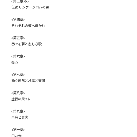
<第三章.改>

伝送 リンケージロハの罠

<第四章>

それぞれの道へ導かれ

<第五章>

奏でる夢と悲しき歌 

<第六章>

疑心

<第七章>

独立部隊と地獄と天国

<第八章>

虚行の果てに

<第九章>

再会と真実

<第十章>

白い光
