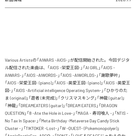
Various Artistsの「AIWARS -AIOS-」が配信開始された。今回デジタ
ル配信された楽曲は、「AIOS -栄愛王図-」「AI GIRL」「AIOS -
AIWARS-」「AIOS -AIWORDS-」「AIOS -AIWORLDS-」「謝歌夢叶」
「AIOS -栄愛王図- (piano)」「AIOS -英愛王図- (piano)」「AIOS -英愛王
図-」「AIOS -Artificial intelligence Operating System-」「ひかりのた
ま (original)」「遊者 (未完成)」「クリスマスキング」「神龍 (guitar)」
「神龍」「DREAMEATERS (guitar)」「DREAM EATERS」「DRAGON
QUESTION」「8 -Ate the Hole in Love-」「MAGA - 寿司喰人 -」「NTIS -
No Tax In Space-」「Meta Birthday -Metaverse Day Candy Stick
Cluster -」「TIKTOKER -Lost-」「W -QUEST- (Pokemonopolyer)」
「AppleBeatleCar -ABCΩ-」「DON'T」「LOVE＆PEACEじゃねえのか