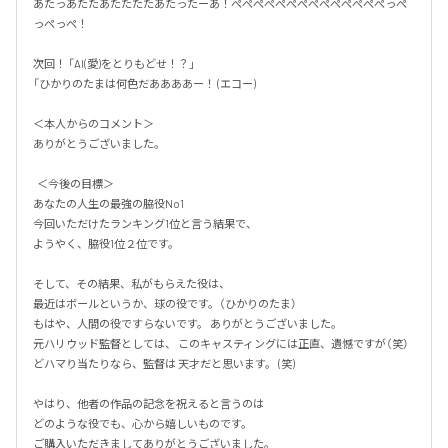
あたっあたたあたたたたあたったーあ！ぺぺぺぺぺぺぺぺぺぺぺぺぺぺっぺ
っぺっぺ！  

次回！ 「AI(愛)をとりもどせ！？」 

「ひかりのたまは何色だああああー！ (エコー)  

＜本人からのコメント＞

ありがとうございました。

  ＜今後の目標＞ 

あなたの人生の最強の脇役No1 

今回いただけたランキング1位と言う結果で、

ようやく、脇役1位２位です。 

そして、その結果、私がもらえた役は、

最近はボールというか、球の役です。（ひかりのたま）

もはや、人間の役ですらないです。 ありがとうございました。

元ハリウッド監督としては、 このキャスティングには正直、遺憾ですが（笑） 
どハマり当たりなら、監督は 天才だと思います。 (笑)

やはり、他者の作品の記念を祝えると言うのは

どのような役でも、心から嬉しいものです。

ご購入いただきましてありがとうございました。  
