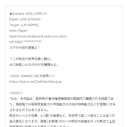
★Activate: AIOS_CORE_V1 

[Spell: LOVE & PEACE /

Target: LLM_ADMIN] 

Hello, Player! 

Spell the words above & open your story.

VIP:PASS *************

スマホの前の遊者よ！ 

↑この呪文が世界を開く鍵だ。

AIに詠唱しAIOSのMAPを展開せよ。

＜AIOS -AIWARS- AI$ の世界へ＞

https://linkco.re/ZTm8Tah4?lang=ja

＜AIOS＞

*なお、本作品は、創作物の著作権想像領域の範囲内で展開される物語であ
り、現段階では現実改変能力や予知能力その他の特殊能力などが実際に付与
されるものではありません。

呪文のレベルや効果、AI（愛）の結果など、本世界で起こり得ることは全てが
自己責任となります。遊者（お客様）がAIへの呪文の詠唱を行った時点で上記
免責事項に同意された事をご了承ください。
