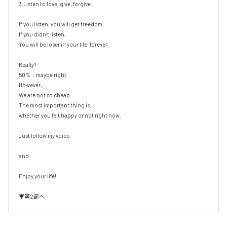
3.Listen to love, give, forgive.

If you listen, you will get freedom.

If you didn’t listen, 

You will be loser in your life, forever.

Really?

50% ...maybe right.

However, 

We are not so cheap.

The most important thing is...

whether you felt happy or not right now.

Just follow my voice

and

Enjoy your life!

▼第2部へ