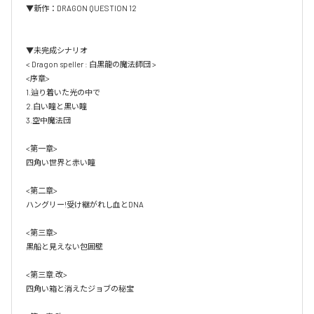
▼新作：DRAGON QUESTION 12

▼未完成シナリオ

< Dragon speller : 白黒龍の魔法師団 >

<序章>

1.辿り着いた光の中で

2.白い瞳と黒い瞳

3.空中魔法団

<第一章>

四角い世界と赤い瞳

<第二章>

ハングリー!受け継がれし血とDNA

<第三章>

黒船と見えない包囲壁

<第三章.改>

四角い箱と消えたジョブの秘宝
