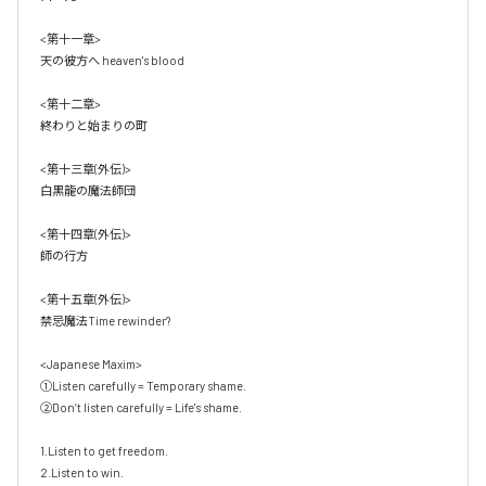
<第十一章>

天の彼方へ heaven's blood

<第十二章>

終わりと始まりの町

<第十三章(外伝)>

白黒龍の魔法師団

<第十四章(外伝)>

師の行方 

<第十五章(外伝)>

禁忌魔法Time rewinder?

<Japanese Maxim>

①Listen carefully = Temporary shame. 

②Don’t listen carefully = Life's shame.

1.Listen to get freedom.

2.Listen to win.
