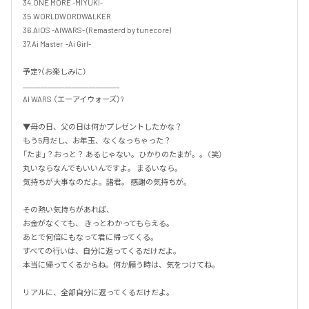
34.ONE MORE -MIYUKI-

35.WORLDWORDWALKER

36.AIOS -AIWARS- (Remasterd by tunecore)

37.Ai Master  -Ai Girl-

予定?（お楽しみに）

____________________________

AI WARS （エーアイウォーズ）?  

▼母の日、父の日は何かプレゼントしたかな？ 

もう5月だし、お年玉、なくなっちゃった？ 

「たま」？おっと？ あるじゃない。ひかりのたまが。。（笑） 

丸いならなんでもいいんですよ。 まるいなら。  

気持ちが大事なのだよ。諸君。 感謝の気持ちが。 

その熱い気持ちがあれば、

お金がなくても、 きっとわかってもらえる。

あとで何倍にもなって君に帰ってくる。 

すべての行いは、自分に返ってくるだけだよ。 

本当に帰ってくるからね。何か願う時は、気をつけてね。 

リアルに、全部自分に返ってくるだけだよ。  
