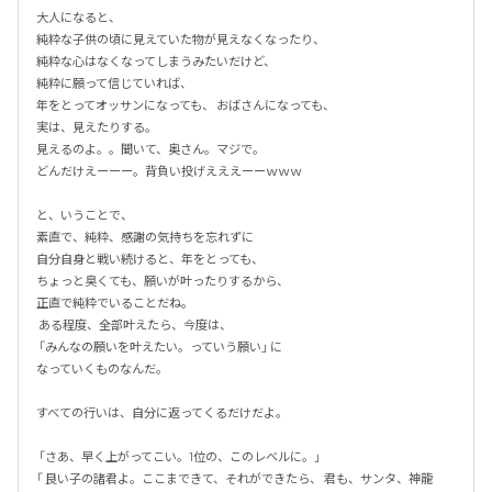
大人になると、 

純粋な子供の頃に見えていた物が見えなくなったり、 

純粋な心はなくなってしまうみたいだけど、 

純粋に願って信じていれば、

年をとってオッサンになっても、 おばさんになっても、

実は、見えたりする。 

見えるのよ。。聞いて、奥さん。マジで。 

どんだけえーーー。背負い投げえええーーｗｗｗ  

と、いうことで、 

素直で、純粋、感謝の気持ちを忘れずに 

自分自身と戦い続けると、年をとっても、 

ちょっと臭くても、願いが叶ったりするから、 

正直で純粋でいることだね。

 ある程度、全部叶えたら、今度は、

 「みんなの願いを叶えたい。っていう願い」 に

なっていくものなんだ。 

すべての行いは、自分に返ってくるだけだよ。

 「さあ、早く上がってこい。1位の、このレベルに。」

「 良い子の諸君よ。ここまできて、それができたら、 君も、サンタ、神龍