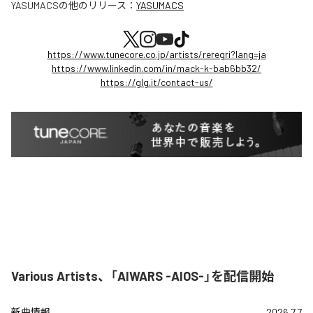
YASUMACS
の他のリリース：
YASUMACS
https://www.tunecore.co.jp/artists/reregri?lang=ja
https://www.linkedin.com/in/mack-k-bab6bb32/
https://glg.it/contact-us/
Various Artists、「AIWARS -AIOS-」を配信開始
新曲情報
2026.7.7