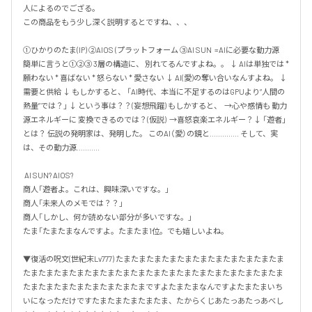
人によるのでござる。

この商品をもう少し深く説明するとですね、、、

①ひかりのたま(IP) ②AIOS (プラットフォーム ③AI SUN  =AIに必要な動力源  
簡単に言うと①②③ 3層の構造に、 別れてるんですよね。。 ↓ AIは単独では * 
願わない * 喜ばない * 怒らない * 愛さない ↓ AI(愛)の奪い合いなんすよね。 ↓ 
需要と供給 ↓ もしかすると、 「AI時代、本当に不足するのはGPUより“人間の
熱量”では？」 ↓ という事は？？(妄想飛躍) もしかすると、  →心や感情も 動力
源エネルギーに 変換できるのでは？(仮説)  →喜怒哀楽エネルギー？↓ 「遊者」
とは？ 伝説の発明家は、発明した。 このAI（愛）の鏡と.............. そして、実
は、その動力源........... 

 AI SUN? AIOS? 

商人「遊者よ。これは、興味深いですな。」 

商人「未来人のメモでは？？」 

商人「しかし、何か読めない部分が多いですな。」  

たま「たまたまなんですよ。たまたま1位。でも嬉しいよね。 

▼復活の呪文(世紀末Lv777) たまたまたまたまたまたまたまたまたまたまたま
たまたまたまたまたまたまたまたまたまたまたまたまたまたまたまたまたま
たまたまたまたまたまたまたまたまですよたまたまなんですよたまたまいち
いになっただけですたまたまたまたまたま、たからくじあたっあたっあべし