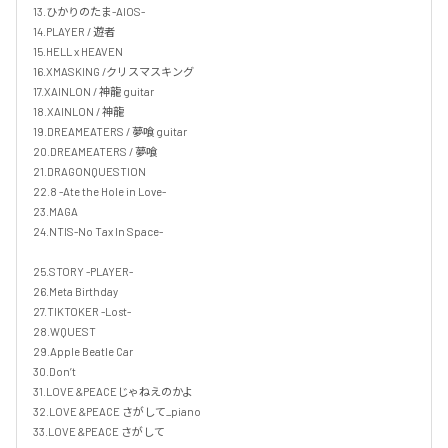
13.ひかりのたま-AIOS- 

14.PLAYER / 遊者

15.HELL x HEAVEN

16.XMASKING /クリスマスキング

17.XAINLON / 神龍 guitar

18.XAINLON / 神龍

19.DREAMEATERS / 夢喰 guitar

20.DREAMEATERS / 夢喰

21.DRAGONQUESTION

22.8 -Ate the Hole in Love-

23.MAGA

24.NTIS-No Tax In Space-

25.STORY -PLAYER-

26.Meta Birthday

27.TIKTOKER -Lost-

28.WQUEST

29.Apple Beatle Car

30.Don’t 

31.LOVE &PEACEじゃねえのかよ

32.LOVE &PEACE さがして_piano

33.LOVE &PEACE さがして
