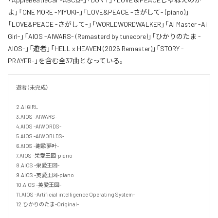
よ」「ONE MORE -MIYUKI-」「LOVE&PEACE -さがして- (piano)」
「LOVE&PEACE -さがして-」「WORLDWORDWALKER」「AI Master -Ai
Girl-」「AIOS -AIWARS- (Remasterd by tunecore)」「ひかりのたま -
AIOS-」「遊者」「HELL x HEAVEN (2026 Remaster)」「STORY -
PRAYER-」を含む全37曲となっている。
遊者（未完成）

2.AI GIRL

3.AIOS -AIWARS-

4.AIOS -AIWORDS-

5.AIOS -AIWORLDS-

6.AIOS -謝歌夢叶-

7.AIOS -栄愛王図-piano

8.AIOS -栄愛王図-

9.AIOS -英愛王図-piano

10.AIOS -英愛王図-

11.AIOS -Artificial intelligence Operating System-

12.ひかりのたま-Original- 
