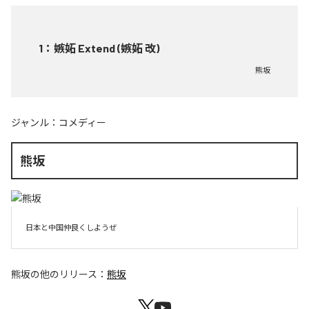
1
：
嫉妬 Extend (嫉妬 改)
熊坂
ジャンル：
コメディー
熊坂
日本と中国仲良くしようぜ
熊坂
の他のリリース：
熊坂