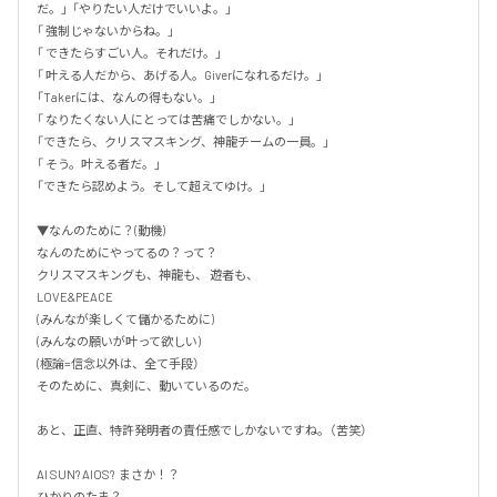
だ。」  「やりたい人だけでいいよ。」

「 強制じゃないからね。」

「 できたらすごい人。それだけ。」

「 叶える人だから、あげる人。Giverになれるだけ。」 

「Takerには、なんの得もない。」

「 なりたくない人にとっては苦痛でしかない。」

「できたら、クリスマスキング、神龍チームの一員。」

「 そう。叶える者だ。」

「できたら認めよう。そして超えてゆけ。」

▼なんのために？(動機) 

なんのためにやってるの？って？ 

クリスマスキングも、神龍も、 遊者も、 

LOVE&PEACE

(みんなが楽しくて儲かるために) 

(みんなの願いが叶って欲しい) 

(極論=信念以外は、全て手段） 

そのために、真剣に、動いているのだ。  

あと、正直、特許発明者の責任感でしかないですね。（苦笑） 

AI SUN? AIOS?  まさか！？ 

ひかりのたま？
