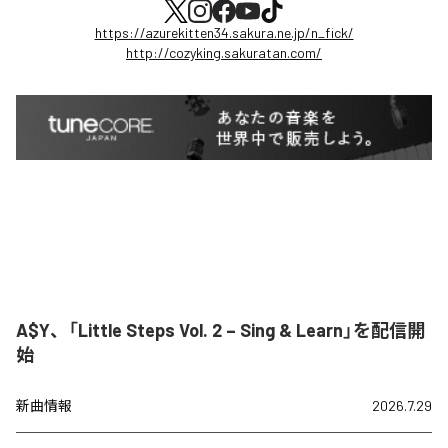
https://azurekitten34.sakura.ne.jp/n_fick/
http://cozyking.sakuratan.com/
A$Y、「Little Steps Vol. 2 – Sing & Learn」を配信開
始
新曲情報
2026.7.29