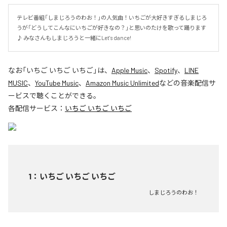
テレビ番組「しまじろうのわお！」の人気曲！いちごが大好きすぎるしまじろ
うが「どうしてこんなにいちごが好きなの？」と思いのたけを歌って踊ります
♪ みなさんもしまじろうと一緒にLet's dance!
なお「
いちご いちご いちご
」は、
Apple Music
、
Spotify
、
LINE
MUSIC
、
YouTube Music
、
Amazon Music Unlimited
などの音楽配信サ
ービスで聴くことができる。
各配信サービス：
いちご いちご いちご
1
：
いちご いちご いちご
しまじろうのわお！