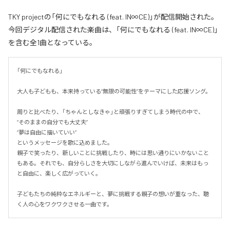
TKY projectの「何にでもなれる (feat. IN∞CE)」が配信開始された。
今回デジタル配信された楽曲は、「何にでもなれる (feat. IN∞CE)」
を含む全1曲となっている。
「何にでもなれる」

大人も子どもも、本来持っている“無限の可能性”をテーマにした応援ソング。

周りと比べたり、「ちゃんとしなきゃ」と頑張りすぎてしまう時代の中で、

“そのままの自分でも大丈夫”

“夢は自由に描いていい”

というメッセージを歌に込めました。

親子で笑ったり、新しいことに挑戦したり、時には思い通りにいかないこと
もある。それでも、自分らしさを大切にしながら進んでいけば、未来はもっ
と自由に、楽しく広がっていく。

子どもたちの純粋なエネルギーと、夢に挑戦する親子の想いが重なった、聴
く人の心をワクワクさせる一曲です。