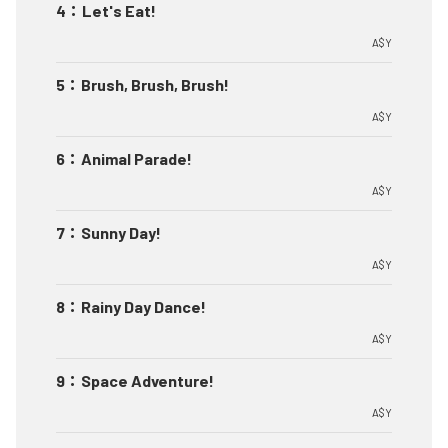
4
：
Let's Eat!
A$Y
5
：
Brush, Brush, Brush!
A$Y
6
：
Animal Parade!
A$Y
7
：
Sunny Day!
A$Y
8
：
Rainy Day Dance!
A$Y
9
：
Space Adventure!
A$Y