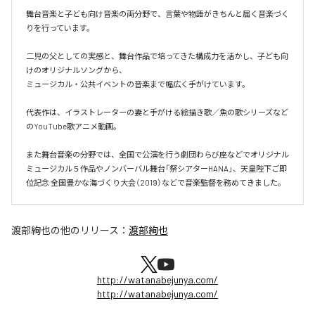
舞台音楽と子ども向け音楽の両分野で、言葉や物語がきちんと届く音楽づく
りを行っています。

二児の父としての実感と、舞台作品で培ってきた構成力を活かし、子ども向
けのオリジナルソングから、

ミュージカル・公共イベントの音楽まで幅広く手がけています。

代表作は、イラストレーターの妻と手がける絵描き歌／魚の歌シリーズなど
のYouTube歌アニメ動画。

また舞台音楽の分野では、全国で公演を行う劇団わらび座などでオリジナル
ミュージカル５作品やノンバーバル舞台「祭シアターHANA」、天皇陛下ご即
位記念 全国豊かな海づくり大会（2019）などで音楽監督を務めてきました。
渡部絢也
の他のリリース：
渡部絢也
http://watanabejunya.com/
http://watanabejunya.com/