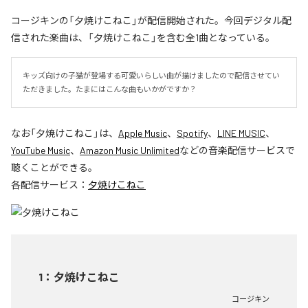
コージキンの「夕焼けこねこ」が配信開始された。今回デジタル配
信された楽曲は、「夕焼けこねこ」を含む全1曲となっている。
キッズ向けの子猫が登場する可愛いらしい曲が描けましたので配信させてい
ただきました。たまにはこんな曲もいかがですか？
なお「
夕焼けこねこ
」は、
Apple Music
、
Spotify
、
LINE MUSIC
、
YouTube Music
、
Amazon Music Unlimited
などの音楽配信サービスで
聴くことができる。
各配信サービス：
夕焼けこねこ
1
：
夕焼けこねこ
コージキン