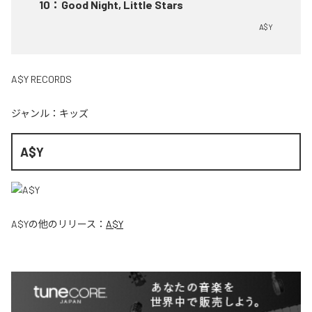
10
：
Good Night, Little Stars
A$Y
A$Y RECORDS
ジャンル：
キッズ
A$Y
A$Y
の他のリリース：
A$Y