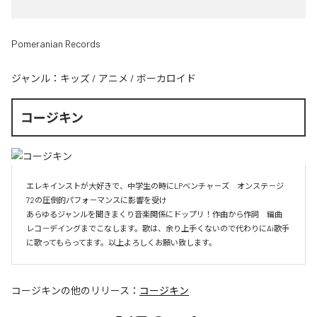
Pomeranian Records
ジャンル：
キッズ
/
アニメ
/
ボーカロイド
コージキン
エレキインストが大好きで、中学生の時にLPベンチャ－ズ　オンステ－ジ
72の圧倒的パフォ－マンスに影響を受け

あらゆるジャンルを聞きまくり音楽関係にドップリ！作曲から作詞　編曲　
レコ－デイングまでこなします。歌は、余り上手くないので代わりにAi歌手
に歌ってもらってます。以上よろしくお願い致します。
コージキン
の他のリリース：
コージキン