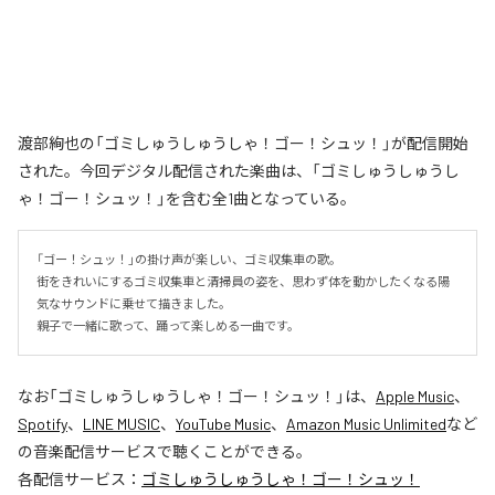
渡部絢也の「ゴミしゅうしゅうしゃ！ゴー！シュッ！」が配信開始
された。今回デジタル配信された楽曲は、「ゴミしゅうしゅうし
ゃ！ゴー！シュッ！」を含む全1曲となっている。
「ゴー！シュッ！」の掛け声が楽しい、ゴミ収集車の歌。

街をきれいにするゴミ収集車と清掃員の姿を、思わず体を動かしたくなる陽
気なサウンドに乗せて描きました。

親子で一緒に歌って、踊って楽しめる一曲です。
なお「
ゴミしゅうしゅうしゃ！ゴー！シュッ！
」は、
Apple Music
、
Spotify
、
LINE MUSIC
、
YouTube Music
、
Amazon Music Unlimited
など
の音楽配信サービスで聴くことができる。
各配信サービス：
ゴミしゅうしゅうしゃ！ゴー！シュッ！