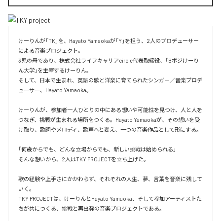
けーりんが「TK」を、Hayato Yamaokaが「Y」を担う、2人のプロデューサー
による音楽プロジェクト。

3児の母であり、株式会社ライフキャリアcircle代表取締役、「Bポジけーり
ん大学」を主宰するけーりん。

そして、日本で生まれ、英語の歌と洋楽に育てられたシンガー／音楽プロデ
ューサー、Hayato Yamaoka。

けーりんが、参加者一人ひとりの中にある想いや可能性を見つけ、人と人を
つなぎ、挑戦が生まれる場所をつくる。Hayato Yamaokaが、その想いを受
け取り、歌詞やメロディ、歌声へと変え、一つの音楽作品として形にする。

「何歳からでも、どんな立場からでも、新しい挑戦は始められる」

そんな想いから、2人はTKY PROJECTを立ち上げた。

歌の経験や上手さにかかわらず、それぞれの人生、夢、言葉を音楽に残して
いく。

TKY PROJECTは、けーりんとHayato Yamaoka、そして参加アーティストた
ちが共につくる、挑戦と再出発の音楽プロジェクトである。