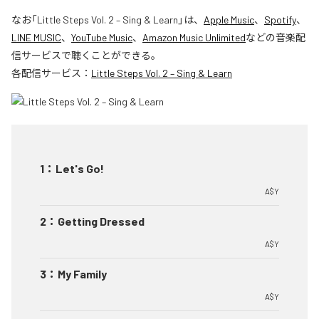
なお「
Little Steps Vol. 2 – Sing & Learn
」は、
Apple Music
、
Spotify
、
LINE MUSIC
、
YouTube Music
、
Amazon Music Unlimited
などの音楽配
信サービスで聴くことができる。
各配信サービス：
Little Steps Vol. 2 – Sing & Learn
1
：
Let's Go!
A$Y
2
：
Getting Dressed
A$Y
3
：
My Family
A$Y