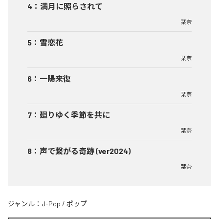
4
：
満月に照らされて
栞奈
5
：
雪恋花
栞奈
6
：
一陽来復
栞奈
7
：
廻りゆく季節を共に
栞奈
8
：
声で繋がる奇跡 (ver2024)
栞奈
ジャンル：
J-Pop
/
ポップ