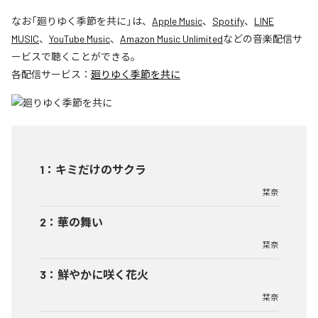
なお「
廻りゆく季節を共に
」は、
Apple Music
、
Spotify
、
LINE
MUSIC
、
YouTube Music
、
Amazon Music Unlimited
などの音楽配信サ
ービスで聴くことができる。
各配信サービス：
廻りゆく季節を共に
1
：
キミだけのサクラ
栞奈
2
：
華の舞い
栞奈
3
：
鮮やかに咲く花火
栞奈