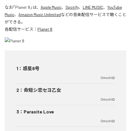
なお「
Planet 8
」は、
Apple Music
、
Spotify
、
LINE MUSIC
、
YouTube
Music
、
Amazon Music Unlimited
などの音楽配信サービスで聴くこと
ができる。
各配信サービス：
Planet 8
1
：
惑星8号
OmochiΩ
2
：
命短シ恋セヨ乙女
OmochiΩ
3
：
Parasite Love
OmochiΩ