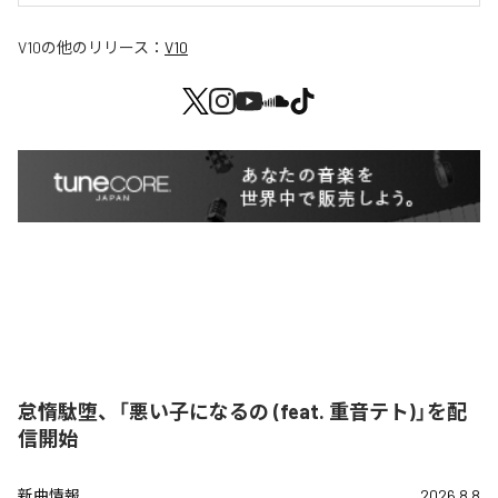
V10
の他のリリース：
V10
怠惰駄堕、「悪い子になるの (feat. 重音テト)」を配
信開始
新曲情報
2026.8.8