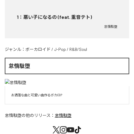
1
：
悪い子になるの (feat. 重音テト)
怠惰駄堕
ジャンル：
ボーカロイド
/
J-Pop
/
R&B/Soul
怠惰駄堕
お洒落な曲と可愛い曲作るボカロP
怠惰駄堕
の他のリリース：
怠惰駄堕