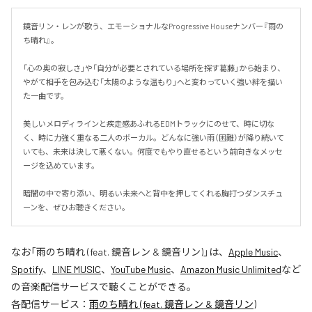
鏡音リン・レンが歌う、エモーショナルなProgressive Houseナンバー『雨の
ち晴れ』。

「心の奥の寂しさ」や「自分が必要とされている場所を探す葛藤」から始まり、
やがて相手を包み込む「太陽のような温もり」へと変わっていく強い絆を描い
た一曲です。

美しいメロディラインと疾走感あふれるEDMトラックにのせて、時に切な
く、時に力強く重なる二人のボーカル。どんなに強い雨（困難）が降り続いて
いても、未来は決して悪くない。何度でもやり直せるという前向きなメッセ
ージを込めています。

暗闇の中で寄り添い、明るい未来へと背中を押してくれる胸打つダンスチュ
ーンを、ぜひお聴きください。
なお「
雨のち晴れ (feat. 鏡音レン & 鏡音リン)
」は、
Apple Music
、
Spotify
、
LINE MUSIC
、
YouTube Music
、
Amazon Music Unlimited
など
の音楽配信サービスで聴くことができる。
各配信サービス：
雨のち晴れ (feat. 鏡音レン & 鏡音リン)