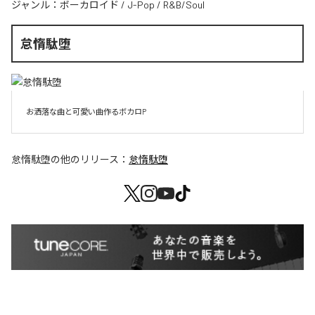
ジャンル：
ボーカロイド
/
J-Pop
/
R&B/Soul
怠惰駄堕
お洒落な曲と可愛い曲作るボカロP
怠惰駄堕
の他のリリース：
怠惰駄堕