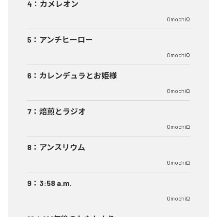
4
：
カメレオン
OmochiΩ
5
：
アンチヒーロー
OmochiΩ
6
：
カレンデュラとお姫様
OmochiΩ
7
：
焙煎とラジオ
OmochiΩ
8
：
アンスリウム
OmochiΩ
9
：
3:58 a.m.
OmochiΩ