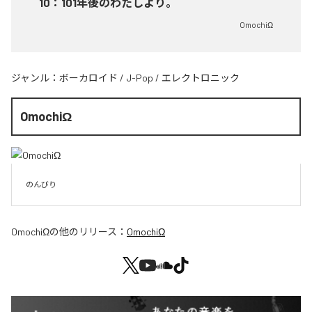
10
：
101年後のわたしより。
OmochiΩ
ジャンル：
ボーカロイド
/
J-Pop
/
エレクトロニック
OmochiΩ
のんびり
OmochiΩ
の他のリリース：
OmochiΩ