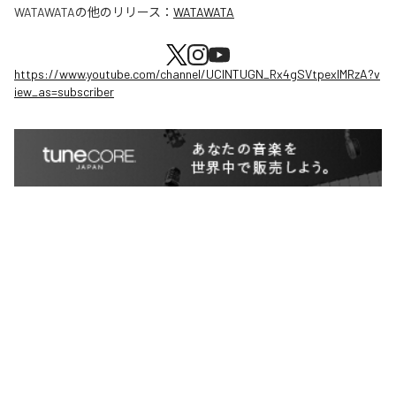
WATAWATA
の他のリリース：
WATAWATA
https://www.youtube.com/channel/UClNTUGN_Rx4gSVtpexlMRzA?v
iew_as=subscriber