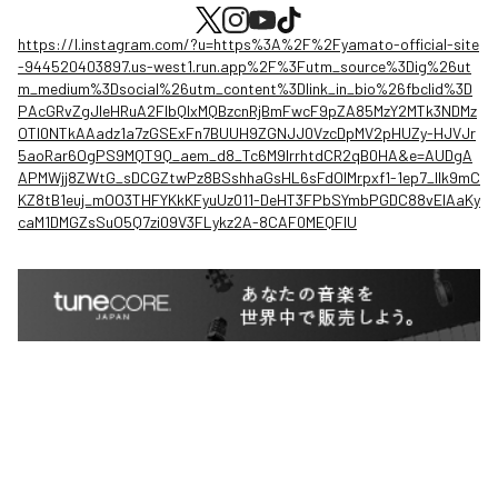
https://l.instagram.com/?u=https%3A%2F%2Fyamato-official-site
-944520403897.us-west1.run.app%2F%3Futm_source%3Dig%26ut
m_medium%3Dsocial%26utm_content%3Dlink_in_bio%26fbclid%3D
PAcGRvZgJleHRuA2FlbQIxMQBzcnRjBmFwcF9pZA85MzY2MTk3NDMz
OTI0NTkAAadz1a7zGSExFn7BUUH9ZGNJJ0VzcDpMV2pHUZy-HJVJr
5aoRar6OgPS9MQT9Q_aem_d8_Tc6M9lrrhtdCR2qB0HA&e=AUDgA
APMWjj8ZWtG_sDCGZtwPz8BSshhaGsHL6sFdOIMrpxf1-1ep7_llk9mC
KZ8tB1euj_mOO3THFYKkKFyuUz011-DeHT3FPbSYmbPGDC88vEIAaKy
caM1DMGZsSuO5Q7zi09V3FLykz2A-8CAF0MEQFIU