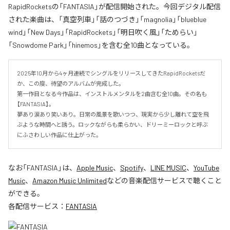
RapidRocketsの「FANTASIA」が配信開始された。今回デジタル配信
された楽曲は、「真空列車」「話のつづき」「magnolia」「blueblue
wind」「New Days」「RapidRockets」「明日吹く風」「ためらい」
「Snowdome Park」「hinemos」を含む全10曲となっている。
2025年10月から4ヶ月連続でシングルをリリースしてきたRapidRocketsだ
か、この度、待望のアルバムが完成した。

第一作目となる今作品は、インストルメンタルを2曲含む全10曲。その名も
【FANTASIA】。

夢あり涙あり笑いあり。日常の風景を歌いつつ、現実から少し離れて空を飛
ぶような時間へと誘う。ロックながらも柔らかい、ドリーミーロックと呼ぶ
にふさわしい作品に仕上がった。
なお「
FANTASIA
」は、
Apple Music
、
Spotify
、
LINE MUSIC
、
YouTube
Music
、
Amazon Music Unlimited
などの音楽配信サービスで聴くこと
ができる。
各配信サービス：
FANTASIA