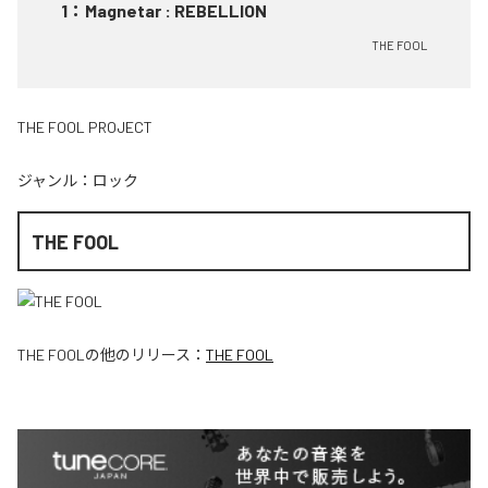
1
：
Magnetar : REBELLION
THE FOOL
THE FOOL PROJECT
ジャンル：
ロック
THE FOOL
THE FOOL
の他のリリース：
THE FOOL