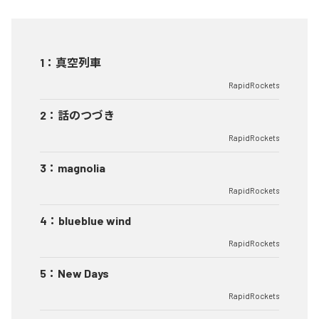
1
：
真空列車
RapidRockets
2
：
話のつづき
RapidRockets
3
：
magnolia
RapidRockets
4
：
blueblue wind
RapidRockets
5
：
New Days
RapidRockets