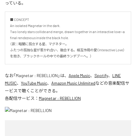
っている。
■ CONCEPT

An isolated Magnetar in the dark.

Two lonely stars collide and merge, drawn together in an interactive love—a 
final rendezvous inside the black hole.

（訳：暗闇に孤立する星、マグネター。

ふたつの孤独な星が惹かれ合い、融合する。相互作用の愛（Interactive Love）
を抱き、ブラックホールの中での最終ランデブーへ。）
なお「
Magnetar : REBELLION
」は、
Apple Music
、
Spotify
、
LINE
MUSIC
、
YouTube Music
、
Amazon Music Unlimited
などの音楽配信サ
ービスで聴くことができる。
各配信サービス：
Magnetar : REBELLION