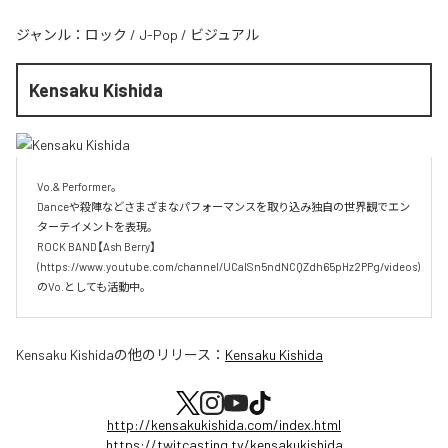
ジャンル：
ロック
/
J-Pop
/
ビジュアル
Kensaku Kishida
Vo.& Performer。

Danceや殺陣などさまざまなパフォーマンスを取り込み独自の世界観でエン
ターテイメントを表現。

ROCK BAND【Ash Berry】

(https://www.youtube.com/channel/UCaISn5ndNCQZdh65pHz2PPg/videos)
のVo.としても活動中。
Kensaku Kishida
の他のリリース：
Kensaku Kishida
http://kensakukishida.com/index.html
https://twitcasting.tv/kensakukishida