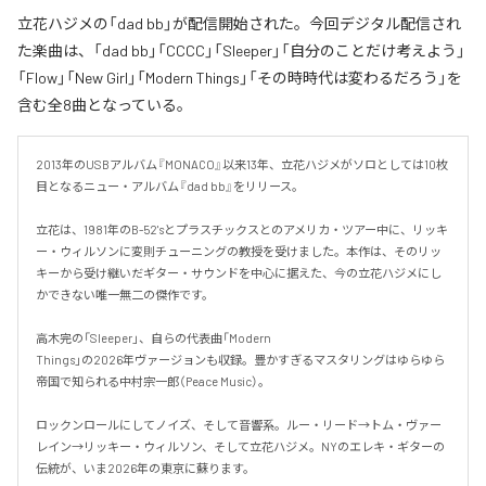
立花ハジメの「dad bb」が配信開始された。今回デジタル配信され
た楽曲は、「dad bb」「CCCC」「Sleeper」「自分のことだけ考えよう」
「Flow」「New Girl」「Modern Things」「その時時代は変わるだろう」を
含む全8曲となっている。
2013年のUSBアルバム『MONACO』以来13年、立花ハジメがソロとしては10枚
目となるニュー・アルバム『dad bb』をリリース。

立花は、1981年のB-52'sとプラスチックスとのアメリカ・ツアー中に、リッキ
ー・ウィルソンに変則チューニングの教授を受けました。本作は、そのリッ
キーから受け継いだギター・サウンドを中心に据えた、今の立花ハジメにし
かできない唯一無二の傑作です。

高木完の「Sleeper」、自らの代表曲「Modern

Things」の2026年ヴァージョンも収録。豊かすぎるマスタリングはゆらゆら
帝国で知られる中村宗一郎（Peace Music）。

ロックンロールにしてノイズ、そして音響系。ルー・リード→トム・ヴァー
レイン→リッキー・ウィルソン、そして立花ハジメ。NYのエレキ・ギターの
伝統が、いま2026年の東京に蘇ります。