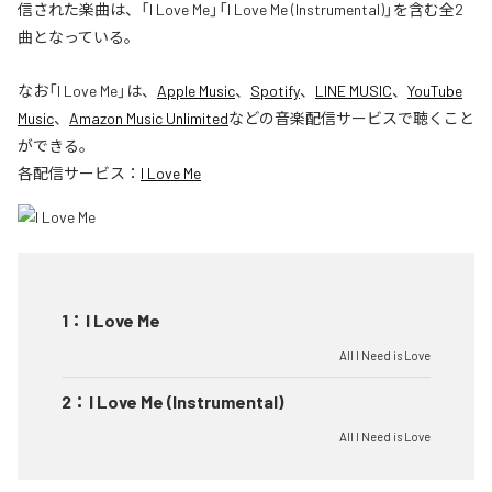
信された楽曲は、「I Love Me」「I Love Me (Instrumental)」を含む全2
曲となっている。
なお「
I Love Me
」は、
Apple Music
、
Spotify
、
LINE MUSIC
、
YouTube
Music
、
Amazon Music Unlimited
などの音楽配信サービスで聴くこと
ができる。
各配信サービス：
I Love Me
1
：
I Love Me
All I Need is Love
2
：
I Love Me (Instrumental)
All I Need is Love