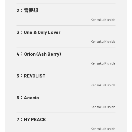
2
：
雪夢想
Kensaku Kishida
3
：
One & Only Lover
Kensaku Kishida
4
：
Orion (Ash Berry)
Kensaku Kishida
5
：
REVOLIST
Kensaku Kishida
6
：
Acacia
Kensaku Kishida
7
：
MY PEACE
Kensaku Kishida