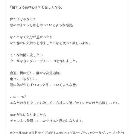
「暑すぎる夜は心までも苦しくなる」

体だけじゃなくて

頭の中まで少し熱を持っているような感覚。

なんとなく気分が重かったり

ただ静かに気持ちを冷ましたくなる夜って欲しいよね。

そんな時間に流したい

クールな夜のグルーヴチルBGMを作りました。

夜道、街の灯り、静かな高速道路。

走っているうちに、

頭の熱が少しずつスッと引いていくような音。

このBGMが

あなたの夜を少しでも涼しく、心地よく過ごせていただけたら嬉しいです。

BGMが気に入りましたら

チャンネル登録していただけると励みになります。

#クールBGM #夜ドライブ #涼しいBGM #グルーヴチル #クールグルーヴ #気分