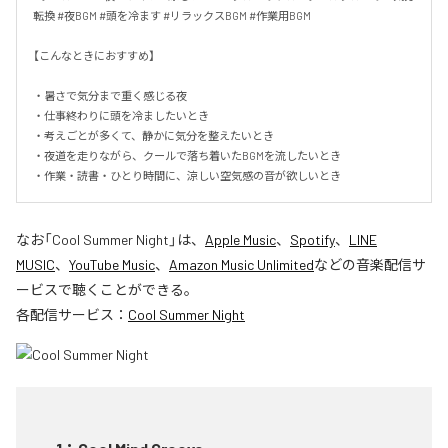
転換 #夜BGM #頭を冷ます #リラックスBGM #作業用BGM

【こんなときにおすすめ】

・暑さで気分まで重く感じる夜

・仕事終わりに頭を冷ましたいとき

・考えごとが多くて、静かに気分を整えたいとき

・夜道を走りながら、クールで落ち着いたBGMを流したいとき

・作業・読書・ひとり時間に、涼しい空気感の音が欲しいとき
なお「
Cool Summer Night
」は、
Apple Music
、
Spotify
、
LINE
MUSIC
、
YouTube Music
、
Amazon Music Unlimited
などの音楽配信サ
ービスで聴くことができる。
各配信サービス：
Cool Summer Night