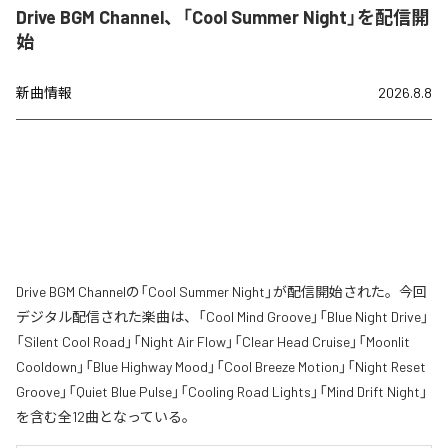
Drive BGM Channel、「Cool Summer Night」を配信開
始
新曲情報
2026.8.8
Drive BGM Channelの「Cool Summer Night」が配信開始された。今回
デジタル配信された楽曲は、「Cool Mind Groove」「Blue Night Drive」
「Silent Cool Road」「Night Air Flow」「Clear Head Cruise」「Moonlit
Cooldown」「Blue Highway Mood」「Cool Breeze Motion」「Night Reset
Groove」「Quiet Blue Pulse」「Cooling Road Lights」「Mind Drift Night」
を含む全12曲となっている。