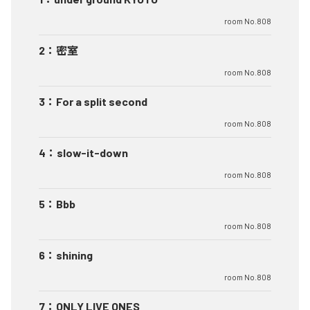
room No.808
2
：
密室
room No.808
3
：
For a split second
room No.808
4
：
slow-it-down
room No.808
5
：
Bbb
room No.808
6
：
shining
room No.808
7
：
ONLY LIVE ONES