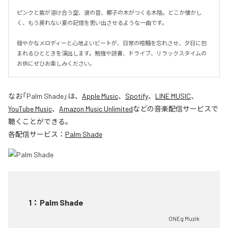
ピンクと紫が溶け合う空、波の音、椰子の木がつくる木陰。どこか懐かし
く、もう戻れない夏の記憶を思い出させるような一曲です。

穏やかなメロディーと心地よいビートが、日常の喧騒を忘れさせ、夕日に包
まれるひとときを演出します。勉強や読書、ドライブ、リラックスタイムの
お供にぜひお楽しみください。
なお「
Palm Shade
」は、
Apple Music
、
Spotify
、
LINE MUSIC
、
YouTube Music
、
Amazon Music Unlimited
などの音楽配信サービスで
聴くことができる。
各配信サービス：
Palm Shade
1
：
Palm Shade
ONEg Muzik