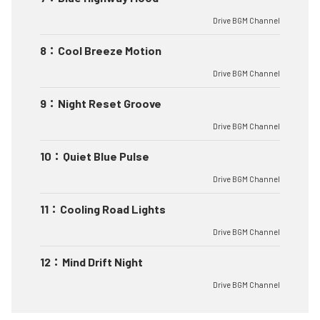
Drive BGM Channel
8
：
Cool Breeze Motion
Drive BGM Channel
9
：
Night Reset Groove
Drive BGM Channel
10
：
Quiet Blue Pulse
Drive BGM Channel
11
：
Cooling Road Lights
Drive BGM Channel
12
：
Mind Drift Night
Drive BGM Channel