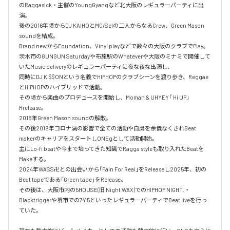
のRaggasick・主催のYoungGyangなど北大阪のレギュラーパーティに出
演。

後の2016年頃からDJ KAIHOとMC/Selの二人からなるCrew、Green Mason 
soundを結成。

Brand newからFoundation、Vinyl playなどで数々の大阪のクラブでPlay。

茨木市のGUNGUN Saturdayや布施駅のWhateverや大阪のミナミで開催して
いたMusic deliveryのレギュラーパーティに夜な夜な出演し、

同時にDJ KI$$ONという名義でHIPHOPのクラブシーンを渡り歩き、Reggae
とHIPHOPのハイブリッドで活動。

その頃から楽曲のプロデュースを開始し、Moman & UHYEY「 Hi UP」
Rrelease。

2018年Green Mason soundの解散。

その後2019年コロナ渦の影響で全ての活動や自粛を余儀なくされBeat 
makerのキャリアをスタートしONEgとして活動開始。

主にLo-fi beatや今まで培ってきた知識でRagga styleも取り入れたBeatを
Makeする。

2024年WASS卍との出会いから「Pain For Real」をReleaseし2025年、初の
Beat tapeである「Green tape」をRelease。

その後は、大阪市内の5HOUSE(旧 Night WAX)でのHIPHOP NIGHT.・
Blacktriggerや堺市での7415といったレギュラーパーティでBeat liveを行っ
ていた。
