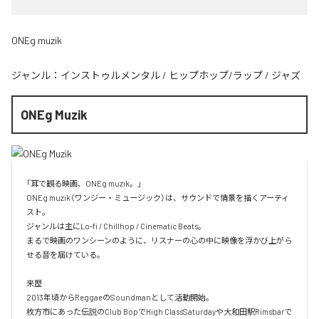
ONEg muzik
ジャンル：
インストゥルメンタル
/
ヒップホップ/ラップ
/
ジャズ
ONEg Muzik
「耳で観る映画、ONEg muzik。」

ONEg muzik（ワンジー・ミュージック）は、サウンドで情景を描くアーティ
スト。

ジャンルは主にLo-fi / Chillhop / Cinematic Beats。

まるで映画のワンシーンのように、リスナーの心の中に映像を浮かび上がら
せる音を届けている。

来歴

2013年頃からReggaeのSoundmanとして活動開始。

枚方市にあった伝説のClub BopでHigh ClassSaturdayや大和田駅Rimsbarで