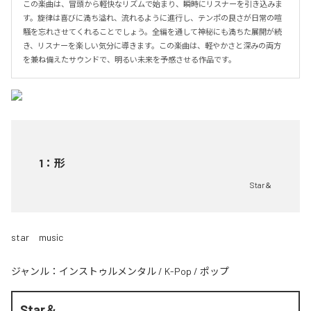
この楽曲は、冒頭から軽快なリズムで始まり、瞬時にリスナーを引き込みま
す。旋律は喜びに満ち溢れ、流れるように進行し、テンポの良さが日常の喧
騒を忘れさせてくれることでしょう。全編を通して神秘にも満ちた展開が続
き、リスナーを楽しい気分に導きます。この楽曲は、軽やかさと深みの両方
を兼ね備えたサウンドで、明るい未来を予感させる作品です。
1
：
形
Star＆
star music
ジャンル：
インストゥルメンタル
/
K-Pop
/
ポップ
Star＆