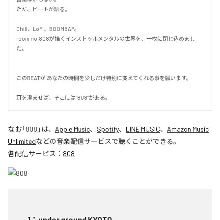
ただ、ビートが語る。

Chill、LoFi、BOOMBAP。

room no.808が描くインストゥルメンタルの世界を、一枚に閉じ込めまし
た。

このBEATが あなたの時間を少しだけ特別に変えてくれる事を願います。

耳を澄ませば、そこには”808”がある。
なお「
808
」は、
Apple Music
、
Spotify
、
LINE MUSIC
、
Amazon Music
Unlimited
などの音楽配信サービスで聴くことができる。
各配信サービス：
808
1
：
under ground KYOTO