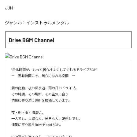
JUN
ジャンル：
インストゥルメンタル
Drive BGM Channel
”走る時間が、もっと居心地よくしてくれるドライブBGM”

ー　運転時間こそ、無心になれる空間　ー

朝の出勤、夜の帰り道、雨の日のドライブ。

その時間、その場所、その空気に合う

情景に寄り添うBGMを投稿しています。

夜・朝・雨・海沿い。

一人でも、大切な人、好きな人、友達とでも。

情景に寄り添うDrive Mood BGM。

BGM選びに迷ったら、このチャンネルを。
