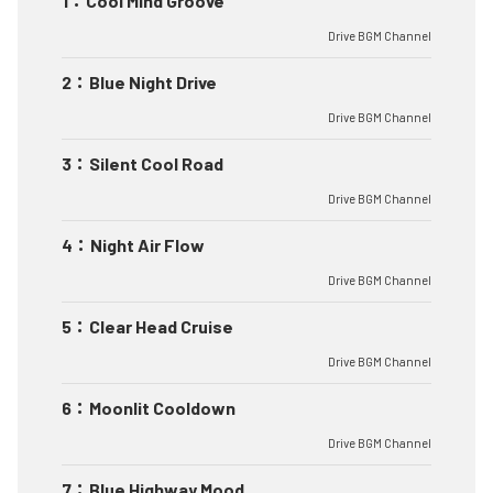
1
：
Cool Mind Groove
Drive BGM Channel
2
：
Blue Night Drive
Drive BGM Channel
3
：
Silent Cool Road
Drive BGM Channel
4
：
Night Air Flow
Drive BGM Channel
5
：
Clear Head Cruise
Drive BGM Channel
6
：
Moonlit Cooldown
Drive BGM Channel
7
：
Blue Highway Mood