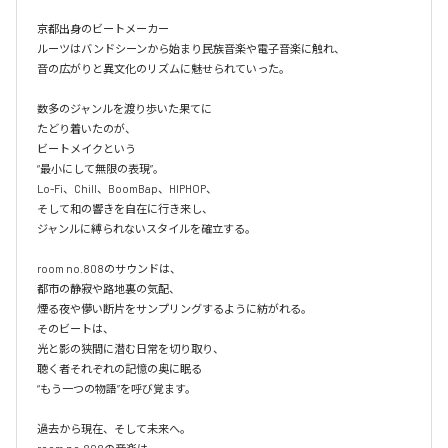
京都出身のビートメーカー

ルーツはバンドシーンから始まり民族音楽や電子音楽に触れ、

音の広がりと異文化のリズムに魅せられていった。

数多のジャンルを渡り歩いた果てに

たどり着いたのが、

ビートメイクという

“最小にして無限の表現”。

Lo-Fi、Chill、BoomBap、HIPHOP、

そして和の響きを自在に行き来し、

ジャンルに縛られないスタイルを確立する。

room no.808のサウンドは、

都市の静寂や路地裏の気配、

煙る夜や儚い断片をサンプリングするように紡がれる。

そのビートは、

光と影の狭間に潜む日常を切り取り、

聴く者それぞれの記憶の奥に眠る

“もう一つの物語”を呼び覚ます。

過去から現在、そして未来へ。
