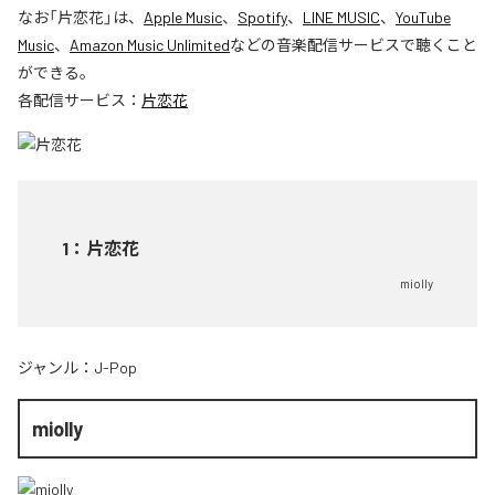
なお「
片恋花
」は、
Apple Music
、
Spotify
、
LINE MUSIC
、
YouTube
Music
、
Amazon Music Unlimited
などの音楽配信サービスで聴くこと
ができる。
各配信サービス：
片恋花
1
：
片恋花
miolly
ジャンル：
J-Pop
miolly