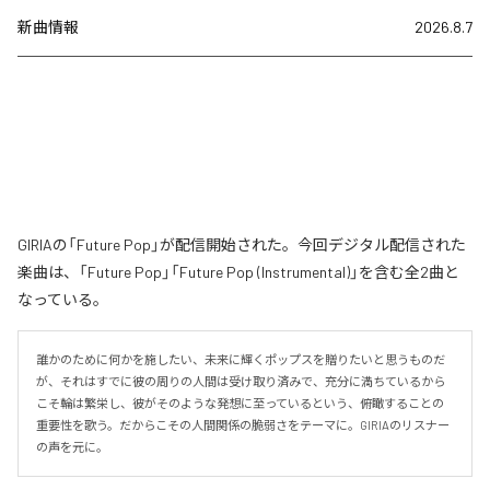
新曲情報
2026.8.7
GIRIAの「Future Pop」が配信開始された。今回デジタル配信された
楽曲は、「Future Pop」「Future Pop (Instrumental)」を含む全2曲と
なっている。
誰かのために何かを施したい、未来に輝くポップスを贈りたいと思うものだ
が、それはすでに彼の周りの人間は受け取り済みで、充分に満ちているから
こそ輪は繁栄し、彼がそのような発想に至っているという、俯瞰することの
重要性を歌う。だからこその人間関係の脆弱さをテーマに。GIRIAのリスナー
の声を元に。