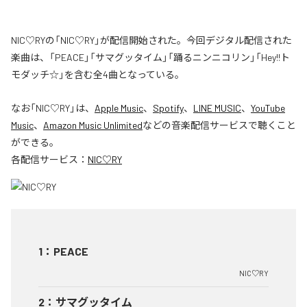
NIC♡RYの「NIC♡RY」が配信開始された。今回デジタル配信された
楽曲は、「PEACE」「サマグッタイム」「踊るニンニコリン」「Hey!!ト
モダッチ☆」を含む全4曲となっている。
なお「
NIC♡RY
」は、
Apple Music
、
Spotify
、
LINE MUSIC
、
YouTube
Music
、
Amazon Music Unlimited
などの音楽配信サービスで聴くこと
ができる。
各配信サービス：
NIC♡RY
1
：
PEACE
NIC♡RY
2
：
サマグッタイム