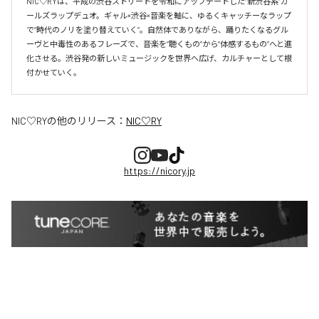
NIC♡RYは、平成の渋谷ストリートを令和にアップデートした“新渋谷系”ガ
ールズラップデュオ。ギャル×渋谷×音楽を軸に、ゆるくキャッチーなラップ
で“時代のノリを塗り替えていく”。自然体でありながら、踊りたくなるグル
ーヴと中毒性のあるフレーズで、音楽を“聴くもの”から“体感するもの”へと進
化させる。渋谷発の新しいミュージックを世界へ広げ、カルチャーとして根
付かせていく。
NIC♡RY
の他のリリース：
NIC♡RY
https://nicory.jp