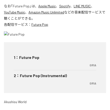
なお「
Future Pop
」は、
Apple Music
、
Spotify
、
LINE MUSIC
、
YouTube Music
、
Amazon Music Unlimited
などの音楽配信サービスで
聴くことができる。
各配信サービス：
Future Pop
1
：
Future Pop
GIRIA
2
：
Future Pop (Instrumental)
GIRIA
Akushisu World