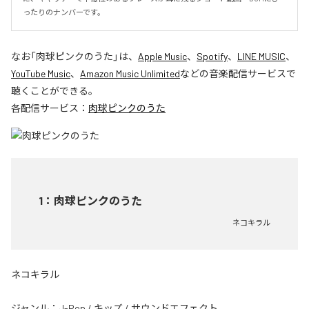
ったりのナンバーです。
なお「
肉球ピンクのうた
」は、
Apple Music
、
Spotify
、
LINE MUSIC
、
YouTube Music
、
Amazon Music Unlimited
などの音楽配信サービスで
聴くことができる。
各配信サービス：
肉球ピンクのうた
1
：
肉球ピンクのうた
ネコキラル
ネコキラル
ジャンル：
J-Pop
/
キッズ
/
サウンドエフェクト