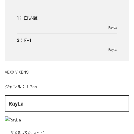
1
：
白い翼
RayLa
2
：
F-1
RayLa
VEXX VIXENS
ジャンル：
J-Pop
RayLa
初めまして☆。.:＊・゜
