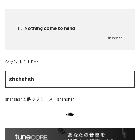
1
：
Nothing come to mind
shshshsh
ジャンル：
J-Pop
shshshsh
shshshsh
の他のリリース：
shshshsh