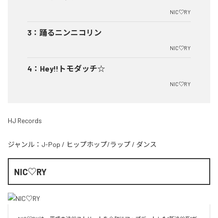
NIC♡RY
3
：
踊るニンニコリン
NIC♡RY
4
：
Hey!!トモダッチ☆
NIC♡RY
HJ Records
ジャンル：
J-Pop
/
ヒップホップ/ラップ
/
ダンス
NIC♡RY