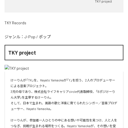
TKY project
TKY Records
ジャンル：
J-Pop
/
ポップ
TKY project
けーりんが「TK」を、Hayato Yamaokaが「Y」を担う、2人のプロデューサー
による音楽プロジェクト。

3児の母であり、株式会社ライフキャリアcircle代表取締役、「Bポジけーり
ん大学」を主宰するけーりん。

そして、日本で生まれ、英語の歌と洋楽に育てられたシンガー／音楽プロデ
ューサー、Hayato Yamaoka。

けーりんが、参加者一人ひとりの中にある想いや可能性を見つけ、人と人を
つなぎ、挑戦が生まれる場所をつくる。Hayato Yamaokaが、その想いを受