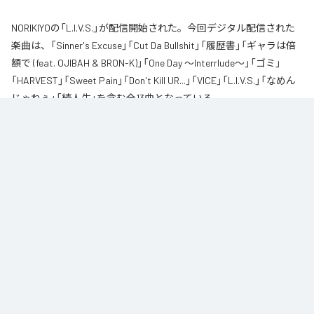
NORIKIYOの「L.I.V.S.」が配信開始された。今回デジタル配信された
楽曲は、「Sinner's Excuse」「Cut Da Bullshit」「履歴書」「ギャラは倍
額で (feat. OJIBAH & BRON-K)」「One Day ～Interrlude～」「ゴミ」
「HARVEST」「Sweet Pain」「Don't Kill UR...」「VICE」「L.I.V.S.」「なめん
じゃねぇ」「続人生」を含む全13曲となっている。
自身が難病に罹患し、自分のこれまでの人生と未来を改めて考え直したタイ
ミングに「Life Is Very Short」をテーマに制作されたアルバム。タイトルの
「L.I.V.S.」はLife Is Very Shortの頭文字を取ったものである。今作は本来、
NORIKIYOが収監中にリリースされる予定だった作品であり、予定より早く出
所が叶った為、お蔵入りになりそうだったが聴きたいと言うファンの声に応
える形でリリースが決定したキャリア12枚目のアルバムとなってる。
なお「
L.I.V.S.
」は、
Apple Music
、
Spotify
、
LINE MUSIC
、
YouTube
Music
、
Amazon Music Unlimited
などの音楽配信サービスで聴くこと
ができる。
各配信サービス：
L.I.V.S.