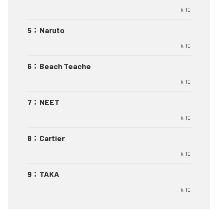
k-10
5
：
Naruto
k-10
6
：
Beach Teache
k-10
7
：
NEET
k-10
8
：
Cartier
k-10
9
：
TAKA
k-10