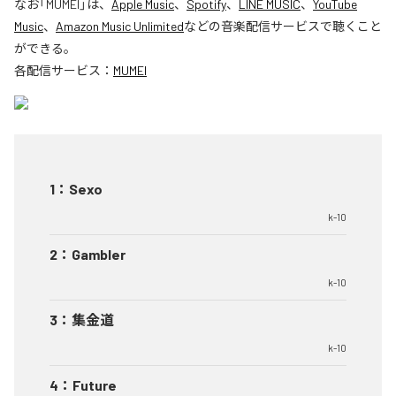
なお「
MUMEI
」は、
Apple Music
、
Spotify
、
LINE MUSIC
、
YouTube
Music
、
Amazon Music Unlimited
などの音楽配信サービスで聴くこと
ができる。
各配信サービス：
MUMEI
1
：
Sexo
k-10
2
：
Gambler
k-10
3
：
集金道
k-10
4
：
Future